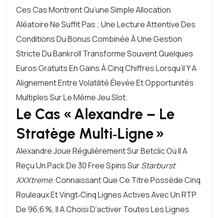
Ces Cas Montrent Qu’une Simple Allocation
Aléatoire Ne Suffit Pas ; Une Lecture Attentive Des
Conditions Du Bonus Combinée À Une Gestion
Stricte Du Bankroll Transforme Souvent Quelques
Euros Gratuits En Gains À Cinq Chiffres Lorsqu’il Y A
Alignement Entre Volatilité Élevée Et Opportunités
Multiples Sur Le Même Jeu Slot.
Le Cas « Alexandre – Le
Stratège Multi‑ligne »
Alexandre Joue Régulièrement Sur Betclic Où Il A
Reçu Un Pack De 30 Free Spins Sur
Starburst
XXXtreme
. Connaissant Que Ce Titre Possède Cinq
Rouleaux Et Vingt‑cinq Lignes Actives Avec Un RTP
De 96,6 %, Il A Choisi D’activer Toutes Les Lignes