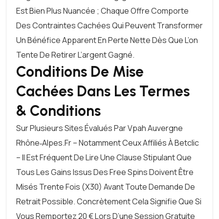
Est Bien Plus Nuancée ; Chaque Offre Comporte
Des Contraintes Cachées Qui Peuvent Transformer
Un Bénéfice Apparent En Perte Nette Dès Que L’on
Tente De Retirer L’argent Gagné.
Conditions De Mise
Cachées Dans Les Termes
& Conditions
Sur Plusieurs Sites Évalués Par Vpah Auvergne
Rhône‑Alpes.Fr – Notamment Ceux Affiliés À Betclic
– Il Est Fréquent De Lire Une Clause Stipulant Que
Tous Les Gains Issus Des Free Spins Doivent Être
Misés Trente Fois (x30) Avant Toute Demande De
Retrait Possible. Concrètement Cela Signifie Que Si
Vous Remportez 20 € Lors D’une Session Gratuite