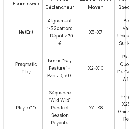
Fournisseur
Déclencheur
Moyen
Spéc
Alignement
Bo
≥ 3 Scatters
Va
NetEnt
X3–X7
+ Dépôt ≥ 20
Uniq
€
Sur 
Pl
Bonus “Buy
Pragmatic
Quo
Feature” +
X2–X10
Play
De Ga
Pari > 0,50 €
À 
Séquence
Exi
“wild‑wild”
X2
Play’n GO
Pendant
X4–X8
Gain
Session
Re
Payante