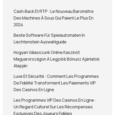
Cash‑back Et RTP : Le Nouveau Baromètre
Des Machines À Sous Qui Paient Le Plus En
2024
Beste Software Für Spielautomaten In
Liechtenstein Auswahlguide
Hogyan Válasszunk Online Kaszinót
Magyarországon A Legjobb Bónusz Ajánlatok
Alapján
Luxe Et Sécurité : Comment Les Programmes
De Fidélité Transforment Les Paiements VIP
Des Casinos En Ligne
Les Programmes VIP Des Casinos En Ligne :
Un Regard Culturel Sur Les Récompenses
Exclusives Des Joueurs Fidèles