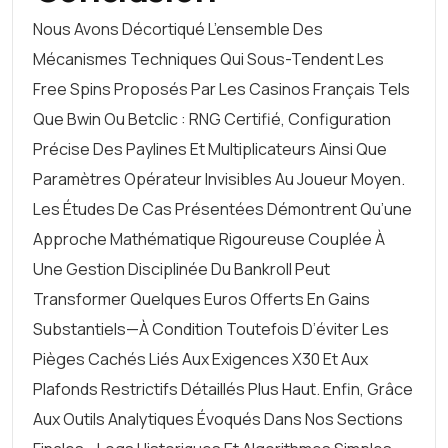
Nous Avons Décortiqué L’ensemble Des
Mécanismes Techniques Qui Sous-Tendent Les
Free Spins Proposés Par Les Casinos Français Tels
Que Bwin Ou Betclic : RNG Certifié, Configuration
Précise Des Paylines Et Multiplicateurs Ainsi Que
Paramètres Opérateur Invisibles Au Joueur Moyen.
Les Études De Cas Présentées Démontrent Qu’une
Approche Mathématique Rigoureuse Couplée À
Une Gestion Disciplinée Du Bankroll Peut
Transformer Quelques Euros Offerts En Gains
Substantiels—À Condition Toutefois D’éviter Les
Pièges Cachés Liés Aux Exigences X30 Et Aux
Plafonds Restrictifs Détaillés Plus Haut. Enfin, Grâce
Aux Outils Analytiques Évoqués Dans Nos Sections