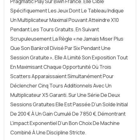
Pragmatic Play Sur Bwin France. Elle Cible
Spécifiquement Les Jeux Dont Le Tableau Indique
Un Multiplicateur Maximal Pouvant Atteindre X10
Pendant Les Tours Gratuits. En Suivant
Scrupuleusement La Règle « Ne Jamais Miser Plus
Que Son Bankroll Divisé Par Six Pendant Une
Session Gratuite », Elle A Limité Son Exposition Tout
En Maximisant Chaque Opportunité Où Trois
Scatters Apparaissaient Simultanément Pour
Déclencher Cinq Tours Additionnels Avec Un
Multiplicateur X5 Garanti. Sur Une Série De Deux
Sessions Gratuites Elle Est Passée D’un Solde Initial
De 200 € À Un Gain Cumulé De 7 850 €, Démontrant
L’impact Exponentiel D’un Bon Choix De Machine
Combiné À Une Discipline Stricte.