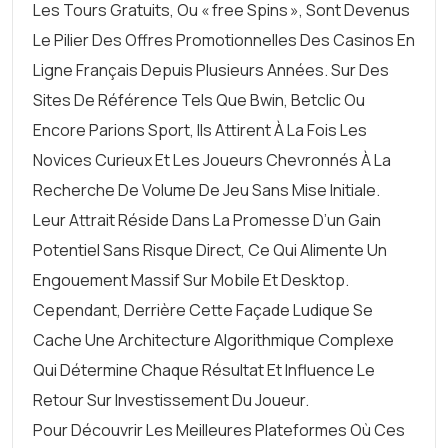
Les Tours Gratuits, Ou « Free Spins », Sont Devenus
Le Pilier Des Offres Promotionnelles Des Casinos En
Ligne Français Depuis Plusieurs Années. Sur Des
Sites De Référence Tels Que Bwin, Betclic Ou
Encore Parions Sport, Ils Attirent À La Fois Les
Novices Curieux Et Les Joueurs Chevronnés À La
Recherche De Volume De Jeu Sans Mise Initiale.
Leur Attrait Réside Dans La Promesse D’un Gain
Potentiel Sans Risque Direct, Ce Qui Alimente Un
Engouement Massif Sur Mobile Et Desktop.
Cependant, Derrière Cette Façade Ludique Se
Cache Une Architecture Algorithmique Complexe
Qui Détermine Chaque Résultat Et Influence Le
Retour Sur Investissement Du Joueur.
Pour Découvrir Les Meilleures Plateformes Où Ces