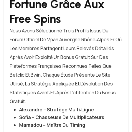
Fortune Grâce Aux
Free Spins
Nous Avons Sélectionné Trois Profils Issus Du
Forum Officiel De Vpah Auvergne Rhône‑Alpes.Fr Où
Les Membres Partagent Leurs Relevés Détaillés
Après Avoir Exploité Un Bonus Gratuit Sur Des
Plateformes Françaises Reconnues Telles Que
Betclic Et Bwin. Chaque Étude Présente Le Site
Utilisé, La Stratégie Appliquée Et L’évolution Des
Statistiques Avant‑et‑après L’obtention Du Bonus
Gratuit.
Alexandre – Stratège Multi‑ligne
Sofia – Chasseuse De Multiplicateurs
Mamadou – Maître Du Timing