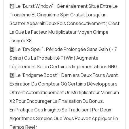
1️⃣ Le “burst Window” : Généralement Situé Entre Le
Troisième Et Cinquième Spin Gratuit Lorsqu’un
Scatter Apparaît Deux Fois Consécutivement ; C’est
Là Que Le Facteur Multiplicateur Moyen Grimpe
Jusqu’à X8.
2️⃣ Le “dry Spell” : Période Prolongée Sans Gain (> 7
Spins) Où La Probabilité P(win) Augmente
Légèrement Selon Certaines Implémentations RNG.
3️⃣ Le “endgame Boost” : Derniers Deux Tours Avant
Expiration Du Compteur Où Certains Développeurs
Offrent Automatiquement Un Multiplicateur Minimum
X2 Pour Encourager La Finalisation Du Bonus.
En Pratique Ces Insights Se Traduisent Par Deux
Algorithmes Simples Que Vous Pouvez Appliquer En
Temps Réel :