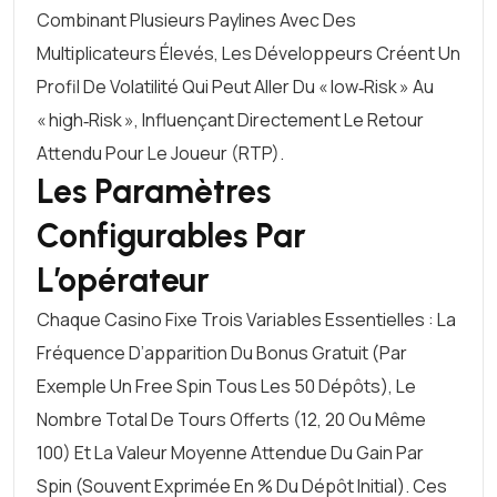
Combinant Plusieurs Paylines Avec Des
Multiplicateurs Élevés, Les Développeurs Créent Un
Profil De Volatilité Qui Peut Aller Du « Low‑risk » Au
« High‑risk », Influençant Directement Le Retour
Attendu Pour Le Joueur (RTP).
Les Paramètres
Configurables Par
L’opérateur
Chaque Casino Fixe Trois Variables Essentielles : La
Fréquence D’apparition Du Bonus Gratuit (par
Exemple Un Free Spin Tous Les 50 Dépôts), Le
Nombre Total De Tours Offerts (12, 20 Ou Même
100) Et La Valeur Moyenne Attendue Du Gain Par
Spin (souvent Exprimée En % Du Dépôt Initial). Ces