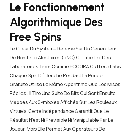
Le Fonctionnement
Algorithmique Des
Free Spins
Le Cœur Du Système Repose Sur Un Générateur
De Nombres Aléatoires (RNG) Certifié Par Des
Laboratoires Tiers Comme ECOGRA Ou ITech Labs.
Chaque Spin Déclenché Pendant La Période
Gratuite Utilise Le Même Algorithme Que Les Mises
Réelles : Il Tire Une Suite De Bits Qui Sont Ensuite
Mappés Aux Symboles Affichés Sur Les Rouleaux
Virtuels. Cette Indépendance Garantit Que Le
Résultat N’est Ni Prévisible Ni Manipulable Par Le
Joueur, Mais Elle Permet Aux Opérateurs De