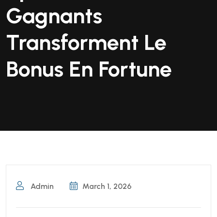
Gagnants
Transforment Le
Bonus En Fortune
Admin
March 1, 2026