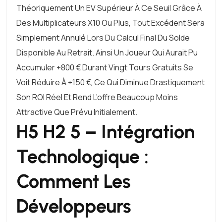
Théoriquement Un EV Supérieur À Ce Seuil Grâce À
Des Multiplicateurs X10 Ou Plus, Tout Excédent Sera
Simplement Annulé Lors Du Calcul Final Du Solde
Disponible Au Retrait. Ainsi Un Joueur Qui Aurait Pu
Accumuler +800 € Durant Vingt Tours Gratuits Se
Voit Réduire À +150 €, Ce Qui Diminue Drastiquement
Son ROI Réel Et Rend L’offre Beaucoup Moins
Attractive Que Prévu Initialement.
H5 H2 5 – Intégration
Technologique :
Comment Les
Développeurs