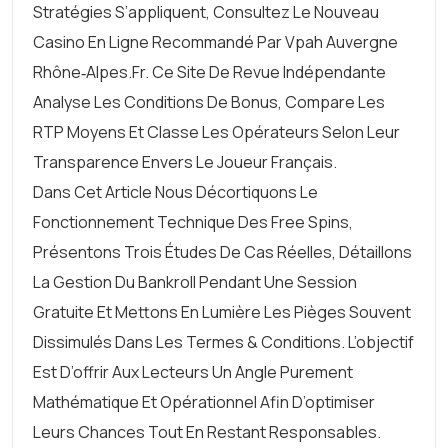
Stratégies S’appliquent, Consultez Le
Nouveau
Casino En Ligne
Recommandé Par Vpah Auvergne
Rhône‑Alpes.Fr. Ce Site De Revue Indépendante
Analyse Les Conditions De Bonus, Compare Les
RTP Moyens Et Classe Les Opérateurs Selon Leur
Transparence Envers Le Joueur Français.
Dans Cet Article Nous Décortiquons Le
Fonctionnement Technique Des Free Spins,
Présentons Trois Études De Cas Réelles, Détaillons
La Gestion Du Bankroll Pendant Une Session
Gratuite Et Mettons En Lumière Les Pièges Souvent
Dissimulés Dans Les Termes & Conditions. L’objectif
Est D’offrir Aux Lecteurs Un Angle Purement
Mathématique Et Opérationnel Afin D’optimiser
Leurs Chances Tout En Restant Responsables.