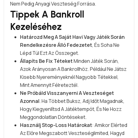
Nem Pedig Anyagi Veszteség Forrása.
Tippek A Bankroll
Kezeléséhez
Határozd Meg A Saját Havi Vagy Játék Során
Rendelkezésre Álló Fedezetet
, És Soha Ne
Lépd Túl Ezt Az Összeget.
Állapíts Be Fix Téteket
Minden Játék Során,
Azok Arányosan A Bankrollhöz. Például Ne Játsz
Kisebb Nyereményeknél Nagyobb Tétekkel,
Mint Amennyit Félreteztél.
Ne Próbáld Visszanyerni A Veszteséget
Azonnal
. Ha Többet Buksz, Adj Időt Magadnak,
Hogy Kiegyenlítsd A Játéktempót, És Ne Hozz
Meggondolatlan Döntéseket.
Használj Stop-Loss Határokat
: Amikor Elérted
Az Előre Megszabott Veszteséglimited, Hagyd