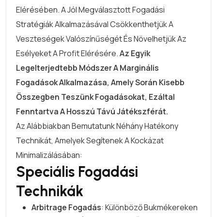
Elérésében. A Jól Megválasztott Fogadási
Stratégiák Alkalmazásával Csökkenthetjük A
Veszteségek Valószínűségét És Növelhetjük Az
Esélyeket A Profit Elérésére.
Az Egyik
Legelterjedtebb Módszer A Marginális
Fogadások Alkalmazása, Amely Során Kisebb
Összegben Teszünk Fogadásokat, Ezáltal
Fenntartva A Hosszú Távú Játékszférát.
Az Alábbiakban Bemutatunk Néhány Hatékony
Technikát, Amelyek Segítenek A Kockázat
Minimalizálásában:
Speciális Fogadási
Technikák
Arbitrage Fogadás
: Különböző Bukmékereken