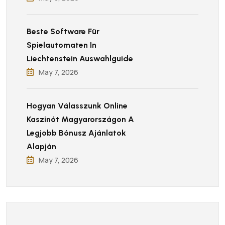
Beste Software Für
Spielautomaten In
Liechtenstein Auswahlguide
May 7, 2026
Hogyan Válasszunk Online
Kaszinót Magyarországon A
Legjobb Bónusz Ajánlatok
Alapján
May 7, 2026