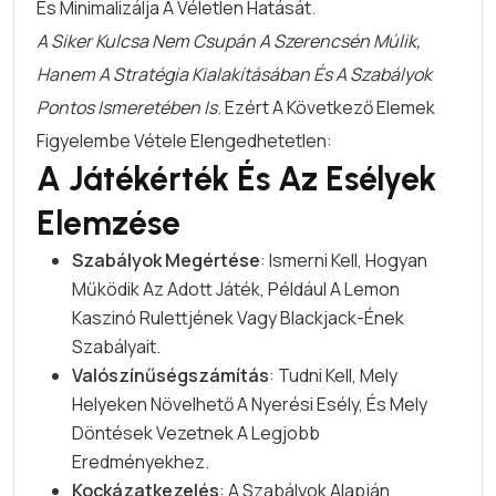
És Minimalizálja A Véletlen Hatását.
A Siker Kulcsa Nem Csupán A Szerencsén Múlik,
Hanem A Stratégia Kialakításában És A Szabályok
Pontos Ismeretében Is
. Ezért A Következő Elemek
Figyelembe Vétele Elengedhetetlen:
A Játékérték És Az Esélyek
Elemzése
Szabályok Megértése
: Ismerni Kell, Hogyan
Működik Az Adott Játék, Például A Lemon
Kaszinó Rulettjének Vagy Blackjack-Ének
Szabályait.
Valószínűségszámítás
: Tudni Kell, Mely
Helyeken Növelhető A Nyerési Esély, És Mely
Döntések Vezetnek A Legjobb
Eredményekhez.
Kockázatkezelés
: A Szabályok Alapján