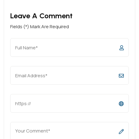
Leave A Comment
Fields (*) Mark Are Required