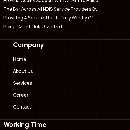
Provide Quality Support With An Aim To Raise
The Bar Across All NDIS Service Providers By
Providing A Service That Is Truly Worthy Of
Being Called ‘Gold Standard’.
Company
Home
About Us
Services
Career
Contact
Working Time