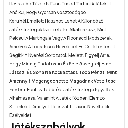
Hosszabb Távon Is Fenn Tudod Tartani A Játékot
Anélkül, Hogy Gyorsan Veszteségbe
Kerülnél.Emellett Hasznos Lehet A Különböző
Játékstratégiák Ismerete És Alkalmazása, Mint
Például A Martingale Vagy A Fibonacci Módszerek,
Amelyek A Fogadások Növelését És Csökkentését
Segítik A Nyerési Sorozatok Mellett.
Figyelj Arra,
Hogy Mindig Tudatosan És Felelősségteljesen
Játssz, És Soha Ne Kockáztass Több Pénzt, Mint
Amennyit Megengedhetsz Magadnak Veszítése
Esetén
. Fontos Többféle Játékstratégia Együttes
Alkalmazása, Valamint A Játék Közbeni Elemző
Szemlélet, Amelyek Hosszabb Távon Növelhetik
Esélyeidet.
Játékszabályok