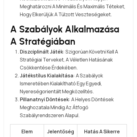
Meghatározni A Minimális És Maximális Téteket,
Hogy Elkerüljük A Túlzott Veszteségeket.
A Szabályok Alkalmazása
A Stratégiában
Diszciplinált Játék
: Szigorúan Követni Kell A
Stratégiai Terveket, A Véletlen Hatásának
Csökkentése Érdekében.
Játékstílus Kialakítása
: A Szabályok
Ismeretében Kialakítható Egy Egyedi,
Nyereségorientált Megközelítés.
Pillanatnyi Döntések
: A Helyes Döntések
Meghozatala Mindig Az Átfogó
Szabályrendszeren Alapul.
Elem
Jelentőség
Hatás A Sikerre