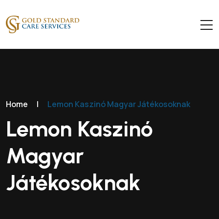
Home
|
Lemon Kaszinó Magyar Játékosoknak
Lemon Kaszinó
Magyar
Játékosoknak