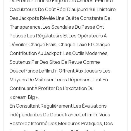
Du Premier « House Edge » Des Années 1990 Aux
Calculateurs De Coût Réel D’aujourd’hui, L’histoire
Des Jackpots Révèle Une Quête Constante De
Transparence. Les Scandales Du Passé Ont
Poussé Les Régulateurs Et Les Opérateurs À
Dévoiler Chaque Frais, Chaque Taxe Et Chaque
Contribution Au Jackpot. Les Outils Modernes,
Soutenus Par Des Sites De Revue Comme
Doucefrance Lefilm.Fr, Offrent Aux Joueurs Les
Moyens De Maîtriser Leurs Dépenses Tout En
Continuant À Profiter De L’excitation Du
« Dream‑big ».
En Consultant Régulièrement Les Évaluations
Indépendantes De Doucefrance Lefilm.Fr, Vous
Resterez Informé Des Meilleures Pratiques, Des