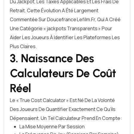
Du Jackpot, Les Taxes Applicables Et Les Frais De
Retrait. Cette Évolution A Été Largement
Commentée Sur Doucefrance Lefilm.Fr, Qui A Créé
Une Catégorie « Jackpots Transparents » Pour
Aider Les Joueurs À Identifier Les Plateformes Les
Plus Claires.
3. Naissance Des
Calculateurs De Coût
Réel
Le « True Cost Calculator » Est Né De La Volonté
Des Joueurs De Quantifier Exactement Ce Qu’ils
Dépensaient. Un Tel Calculateur Prend En Compte :
La Mise Moyenne Par Session