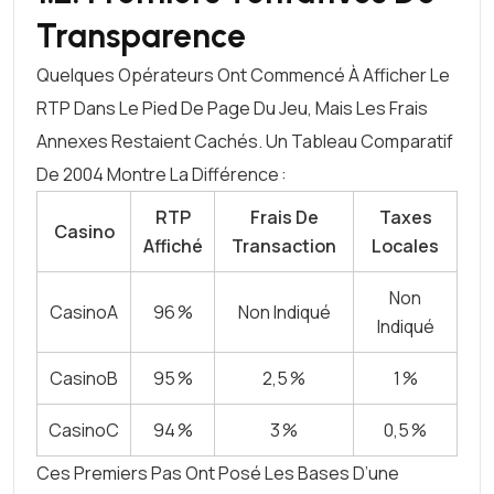
Transparence
Quelques Opérateurs Ont Commencé À Afficher Le
RTP Dans Le Pied De Page Du Jeu, Mais Les Frais
Annexes Restaient Cachés. Un Tableau Comparatif
De 2004 Montre La Différence :
RTP
Frais De
Taxes
Casino
Affiché
Transaction
Locales
Non
CasinoA
96 %
Non Indiqué
Indiqué
CasinoB
95 %
2,5 %
1 %
CasinoC
94 %
3 %
0,5 %
Ces Premiers Pas Ont Posé Les Bases D’une