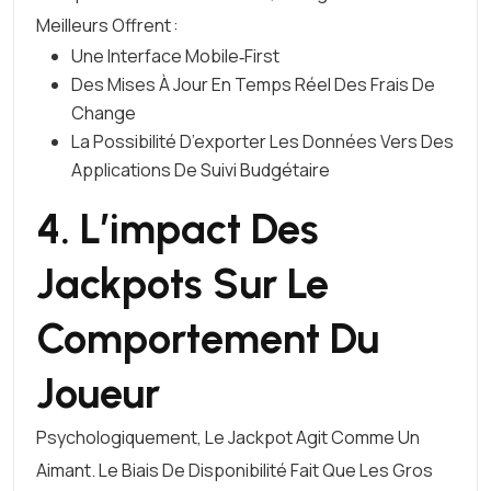
Meilleurs Offrent :
Une Interface Mobile‑first
Des Mises À Jour En Temps Réel Des Frais De
Change
La Possibilité D’exporter Les Données Vers Des
Applications De Suivi Budgétaire
4. L’impact Des
Jackpots Sur Le
Comportement Du
Joueur
Psychologiquement, Le Jackpot Agit Comme Un
Aimant. Le Biais De Disponibilité Fait Que Les Gros