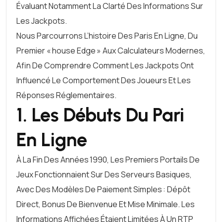
Évaluant Notamment La Clarté Des Informations Sur
Les Jackpots.
Nous Parcourrons L’histoire Des Paris En Ligne, Du
Premier « House Edge » Aux Calculateurs Modernes,
Afin De Comprendre Comment Les Jackpots Ont
Influencé Le Comportement Des Joueurs Et Les
Réponses Réglementaires.
1. Les Débuts Du Pari
En Ligne
À La Fin Des Années 1990, Les Premiers Portails De
Jeux Fonctionnaient Sur Des Serveurs Basiques,
Avec Des Modèles De Paiement Simples : Dépôt
Direct, Bonus De Bienvenue Et Mise Minimale. Les
Informations Affichées Étaient Limitées À Un RTP