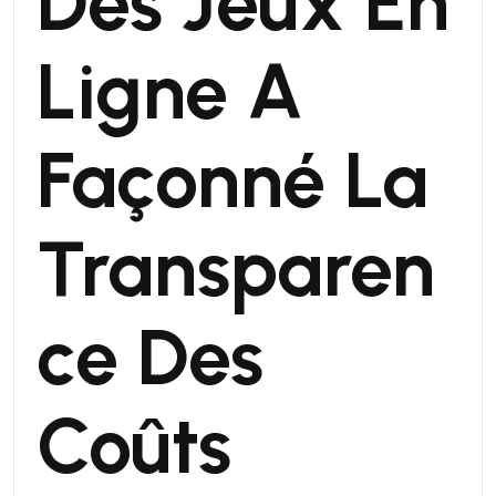
Des Jeux En
Ligne A
Façonné La
Transparen
Ce Des
Coûts