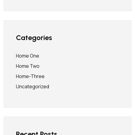
Categories
Home One
Home Two
Home-Three
Uncategorized
Recent Posts