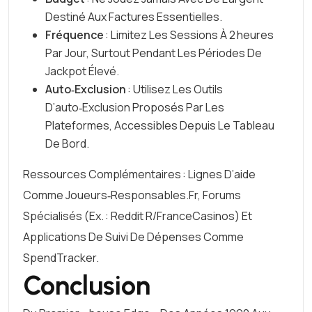
Destiné Aux Factures Essentielles.
Fréquence
: Limitez Les Sessions À 2 Heures
Par Jour, Surtout Pendant Les Périodes De
Jackpot Élevé.
Auto‑exclusion
: Utilisez Les Outils
D’auto‑exclusion Proposés Par Les
Plateformes, Accessibles Depuis Le Tableau
De Bord.
Ressources Complémentaires : Lignes D’aide
Comme Joueurs‑Responsables.fr, Forums
Spécialisés (ex. : Reddit R/FranceCasinos) Et
Applications De Suivi De Dépenses Comme
SpendTracker.
Conclusion