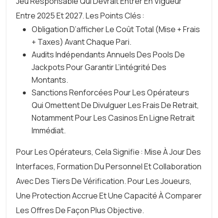
Jeu Responsable Qui Devrait Entrer En Vigueur
Entre 2025 Et 2027. Les Points Clés :
Obligation D’afficher Le Coût Total (mise + Frais
+ Taxes) Avant Chaque Pari.
Audits Indépendants Annuels Des Pools De
Jackpots Pour Garantir L’intégrité Des
Montants.
Sanctions Renforcées Pour Les Opérateurs
Qui Omettent De Divulguer Les Frais De Retrait,
Notamment Pour Les Casinos En Ligne Retrait
Immédiat.
Pour Les Opérateurs, Cela Signifie : Mise À Jour Des
Interfaces, Formation Du Personnel Et Collaboration
Avec Des Tiers De Vérification. Pour Les Joueurs,
Une Protection Accrue Et Une Capacité À Comparer
Les Offres De Façon Plus Objective.