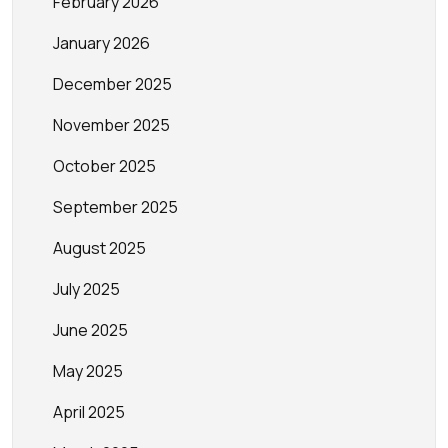
February 2026
January 2026
December 2025
November 2025
October 2025
September 2025
August 2025
July 2025
June 2025
May 2025
April 2025