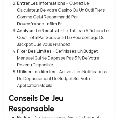
Entrer Les Informations
– Ouvrez Le
Calculateur De Votre Casino Ou Un Outil Tiers
Comme Celui Recommandé Par
Doucefrance Lefilm.Fr
.
Analyser Le Résultat
– Le Tableau Affichera Le
Coût Total Par Session Et Le Pourcentage Du
Jackpot Que Vous Financez.
Fixer Des Limites
– Définissez Un Budget
Mensuel Qui Ne Dépasse Pas 5 % De Votre
Revenu Disponible.
Utiliser Les Alertes
– Activez Les Notifications
De Dépassement De Budget Sur Votre
Application Mobile.
Conseils De Jeu
Responsable
Budget
: Ne Jouez Jamais Avec De L’argent