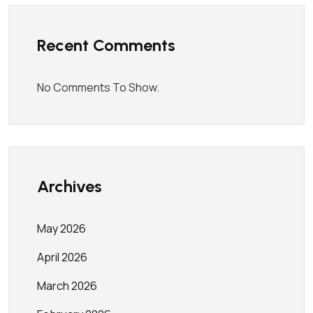
Recent Comments
No Comments To Show.
Archives
May 2026
April 2026
March 2026