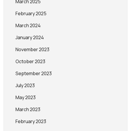
March 2025
February 2025
March 2024
January 2024
November 2023
October 2023
September 2023
July 2023
May 2023
March 2023
February 2023