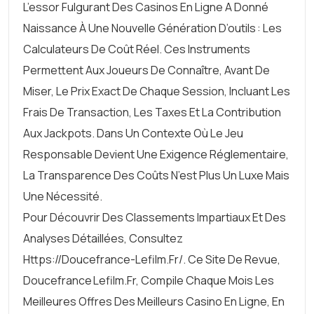
L’essor Fulgurant Des Casinos En Ligne A Donné
Naissance À Une Nouvelle Génération D’outils : Les
Calculateurs De Coût Réel. Ces Instruments
Permettent Aux Joueurs De Connaître, Avant De
Miser, Le Prix Exact De Chaque Session, Incluant Les
Frais De Transaction, Les Taxes Et La Contribution
Aux Jackpots. Dans Un Contexte Où Le Jeu
Responsable Devient Une Exigence Réglementaire,
La Transparence Des Coûts N’est Plus Un Luxe Mais
Une Nécessité.
Pour Découvrir Des Classements Impartiaux Et Des
Analyses Détaillées, Consultez
Https://doucefrance-Lefilm.fr/
. Ce Site De Revue,
Doucefrance Lefilm.Fr, Compile Chaque Mois Les
Meilleures Offres Des Meilleurs Casino En Ligne, En