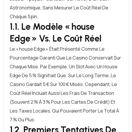
Astronomique, Sans Mesurer Le Coût Réel De
Chaque Spin.
1.1. Le Modèle « House
Edge » Vs. Le Coût Réel
Le « House Edge » Était Présenté Comme Le
Pourcentage Garanti Que Le Casino Conservait Sur
Chaque Mise. Par Exemple, Un Slot Avec Un House
Edge De 5 % Signifiait Que, Sur Le Long Terme, Le
Casino Gardait 5 € Sur 100 € Misés. Cependant, Le
Coût Réel Incluait Aussi Les Frais De Transaction
(souvent 2 % À 3 % Pour Les Cartes De Crédit) Et
Les Taxes Locales, Qui Pouvaient Porter Le Total À
7 % Ou Plus.
1.2. Premiers Tentatives De