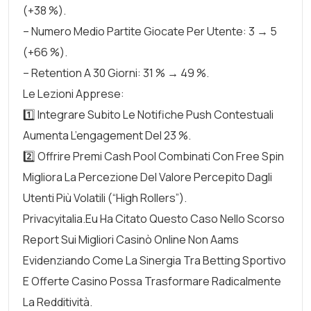
(+38 %).
– Numero Medio Partite Giocate Per Utente: 3 → 5
(+66 %).
– Retention A 30 Giorni: 31 % → 49 %.
Le Lezioni Apprese:
1️⃣ Integrare Subito Le Notifiche Push Contestuali
Aumenta L’engagement Del 23 %.
2️⃣ Offrire Premi Cash Pool Combinati Con Free Spin
Migliora La Percezione Del Valore Percepito Dagli
Utenti Più Volatili (“high Rollers”).
Privacyitalia.Eu Ha Citato Questo Caso Nello Scorso
Report Sui Migliori Casinò Online Non Aams
Evidenziando Come La Sinergia Tra Betting Sportivo
E Offerte Casino Possa Trasformare Radicalmente
La Redditività.