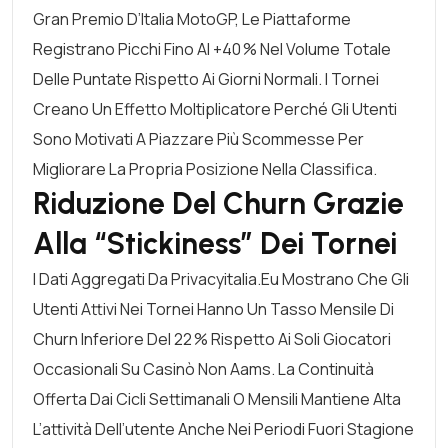
Gran Premio D’Italia MotoGP, Le Piattaforme
Registrano Picchi Fino Al +40 % Nel Volume Totale
Delle Puntate Rispetto Ai Giorni Normali. I Tornei
Creano Un Effetto Moltiplicatore Perché Gli Utenti
Sono Motivati A Piazzare Più Scommesse Per
Migliorare La Propria Posizione Nella Classifica.
Riduzione Del Churn Grazie
Alla “stickiness” Dei Tornei
I Dati Aggregati Da Privacyitalia.Eu Mostrano Che Gli
Utenti Attivi Nei Tornei Hanno Un Tasso Mensile Di
Churn Inferiore Del 22 % Rispetto Ai Soli Giocatori
Occasionali Su Casinò Non Aams. La Continuità
Offerta Dai Cicli Settimanali O Mensili Mantiene Alta
L’attività Dell’utente Anche Nei Periodi Fuori Stagione