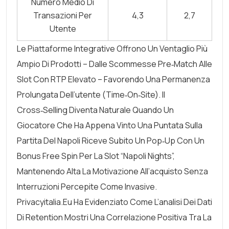
Numero Medio Di
Transazioni Per
4,3
2,7
Utente
Le Piattaforme Integrative Offrono Un Ventaglio Più
Ampio Di Prodotti – Dalle Scommesse Pre‑match Alle
Slot Con RTP Elevato – Favorendo Una Permanenza
Prolungata Dell’utente (time‑on‑site). Il
Cross‑selling Diventa Naturale Quando Un
Giocatore Che Ha Appena Vinto Una Puntata Sulla
Partita Del Napoli Riceve Subito Un Pop‑up Con Un
Bonus Free Spin Per La Slot “Napoli Nights”,
Mantenendo Alta La Motivazione All’acquisto Senza
Interruzioni Percepite Come Invasive.
Privacyitalia.Eu Ha Evidenziato Come L’analisi Dei Dati
Di Retention Mostri Una Correlazione Positiva Tra La