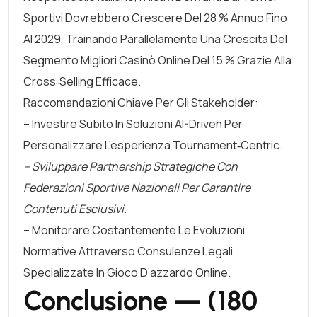
Sportivi Dovrebbero Crescere Del 28 % Annuo Fino
Al 2029, Trainando Parallelamente Una Crescita Del
Segmento Migliori Casinò Online Del 15 % Grazie Alla
Cross‑selling Efficace.
Raccomandazioni Chiave Per Gli Stakeholder:
– Investire Subito In Soluzioni AI-Driven Per
Personalizzare L’esperienza Tournament‑centric.
– Sviluppare Partnership Strategiche Con
Federazioni Sportive Nazionali Per Garantire
Contenuti Esclusivi.
– Monitorare Costantemente Le Evoluzioni
Normative Attraverso Consulenze Legali
Specializzate In Gioco D’azzardo Online.
Conclusione — (180