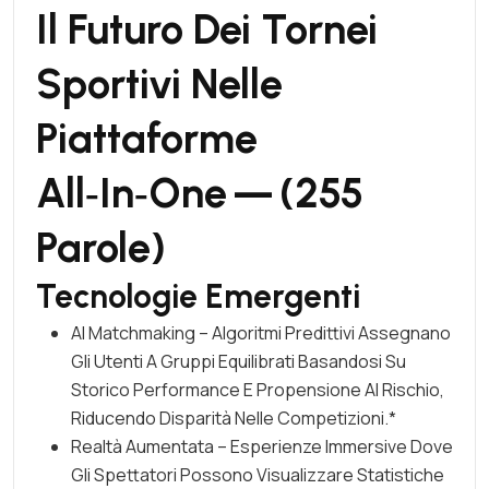
Il Futuro Dei Tornei
Sportivi Nelle
Piattaforme
All‑in‑one — (255
Parole)
Tecnologie Emergenti
AI Matchmaking – Algoritmi Predittivi Assegnano
Gli Utenti A Gruppi Equilibrati Basandosi Su
Storico Performance E Propensione Al Rischio,
Riducendo Disparità Nelle Competizioni.*
Realtà Aumentata – Esperienze Immersive Dove
Gli Spettatori Possono Visualizzare Statistiche