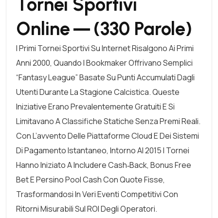
Tornei Sportivi
Online — (330 Parole)
I Primi Tornei Sportivi Su Internet Risalgono Ai Primi
Anni 2000, Quando I Bookmaker Offrivano Semplici
“fantasy League” Basate Su Punti Accumulati Dagli
Utenti Durante La Stagione Calcistica. Queste
Iniziative Erano Prevalentemente Gratuiti E Si
Limitavano A Classifiche Statiche Senza Premi Reali.
Con L’avvento Delle Piattaforme Cloud E Dei Sistemi
Di Pagamento Istantaneo, Intorno Al 2015 I Tornei
Hanno Iniziato A Includere Cash‑back, Bonus Free
Bet E Persino Pool Cash Con Quote Fisse,
Trasformandosi In Veri Eventi Competitivi Con
Ritorni Misurabili Sul ROI Degli Operatori.