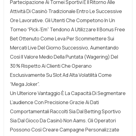
Partecipazione Ai Tornei Sportivi E Il Ritorno Alle
Attività Di Casinò Tradizionale Entro Le Successive
Ore Lavorative. Gli Utenti Che Competono In Un
Torneo “pick‑’em” Tendono A Utilizzare Il Bonus Free
Bet Ottenuto Come Leva Per Scommettere Sui
Mercati Live Del Giorno Successivo, Aumentando
Così Il Valore Medio Della Puntata (wagering) Del
30 % Rispetto Ai Clienti Che Operano
Esclusivamente Su Slot Ad Alta Volatilità Come
“Mega Joker”.
Un Ulteriore Vantaggio È La Capacità Di Segmentare
L’audience Con Precisione Grazie Ai Dati
Comportamentali Raccolti Sia Dal Betting Sportivo
Sia Dal Gioco Da Casinò Non Aams. Gli Operatori
Possono Così Creare Campagne Personalizzate