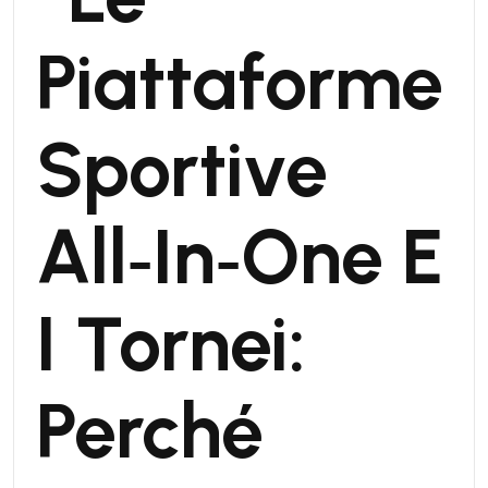
Piattaforme
Sportive
All‑In‑One E
I Tornei:
Perché