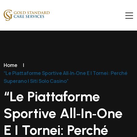
Home
|
“Le Piattaforme Sportive All‑In‑One E I Tornei: Perché
Superano I Siti Solo Casino”
“Le Piattaforme
Sportive All‑In‑One
E I Tornei: Perché