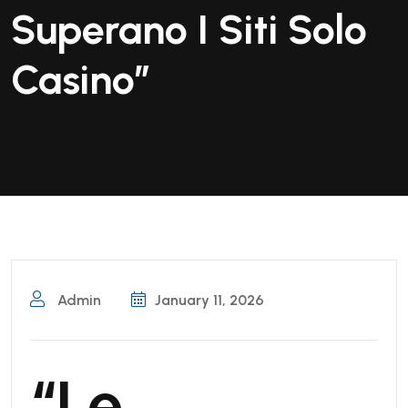
Superano I Siti Solo
Casino”
Admin
January 11, 2026
“Le