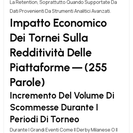
La Retention, Soprattutto Quando Supportate Da
Dati Provenienti Da Strumenti Analitici Avanzati.
Impatto Economico
Dei Tornei Sulla
Redditività Delle
Piattaforme — (255
Parole)
Incremento Del Volume Di
Scommesse Durante I
Periodi Di Torneo
Durante I Grandi Eventi Come Il Derby Milanese O Il