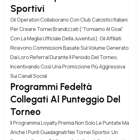
Sportivi
Gli Operatori Collaborano Con Club Calcistici Italiani
Per Creare Tornei Brandizzati (“Torniamo Al Goal”
Con La Maglia Ufficiale Della Juventus). Gli Affiliati
Ricevono Commissioni Basate Sul Volume Generato
Dai Loro Referral Durante Il Periodo Del Torneo,
Incentivando Così Una Promozione Più Aggressiva
Sui Canali Social.
Programmi Fedeltà
Collegati Al Punteggio Del
Torneo
Il Programma Loyalty Premia Non Solo Le Puntate Ma
Anche I Punti Guadagnati Nei Tornei Sportivi. Un