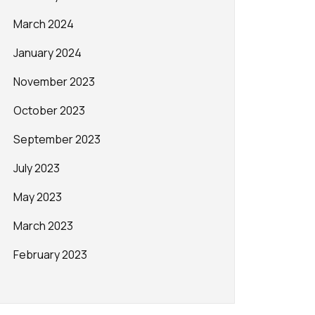
March 2024
January 2024
November 2023
October 2023
September 2023
July 2023
May 2023
March 2023
February 2023