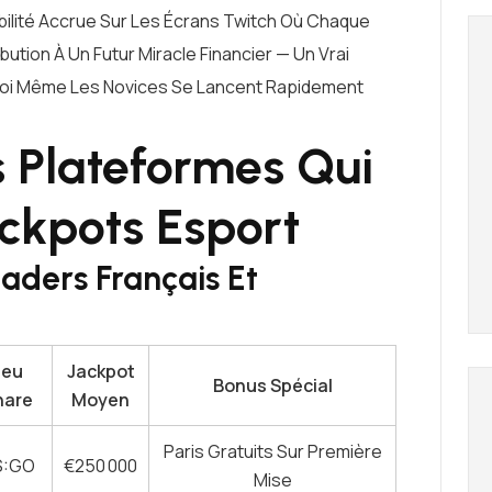
ilité Accrue Sur Les Écrans Twitch Où Chaque
tion À Un Futur Miracle Financier — Un Vrai
quoi Même Les Novices Se Lancent Rapidement
s Plateformes Qui
ackpots Esport
aders Français Et
Jeu
Jackpot
Bonus Spécial
hare
Moyen
Paris Gratuits Sur Première
S:GO
€250 000
Mise