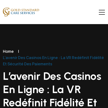
Home
|
L’avenir Des Casinos En Ligne : La VR Redéfinit Fidélité
Et Sécurité Des Paiements
L’avenir Des Casinos
En Ligne : La VR
Redéfinit Fidélité Et