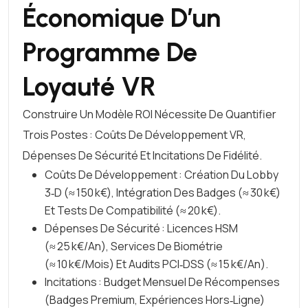
Économique D’un
Programme De
Loyauté VR
Construire Un Modèle ROI Nécessite De Quantifier
Trois Postes : Coûts De Développement VR,
Dépenses De Sécurité Et Incitations De Fidélité.
Coûts De Développement : Création Du Lobby
3‑D (≈ 150 K€), Intégration Des Badges (≈ 30 K€)
Et Tests De Compatibilité (≈ 20 K€).
Dépenses De Sécurité : Licences HSM
(≈ 25 K€/an), Services De Biométrie
(≈ 10 K€/mois) Et Audits PCI‑DSS (≈ 15 K€/an).
Incitations : Budget Mensuel De Récompenses
(badges Premium, Expériences Hors‑ligne)