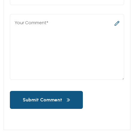
Submit Comment