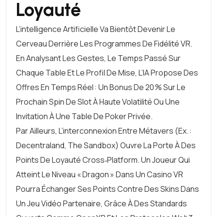
Loyauté
L’intelligence Artificielle Va Bientôt Devenir Le
Cerveau Derrière Les Programmes De Fidélité VR.
En Analysant Les Gestes, Le Temps Passé Sur
Chaque Table Et Le Profil De Mise, L’IA Propose Des
Offres En Temps Réel : Un Bonus De 20 % Sur Le
Prochain Spin De Slot À Haute Volatilité Ou Une
Invitation À Une Table De Poker Privée.
Par Ailleurs, L’interconnexion Entre Métavers (ex. :
Decentraland, The Sandbox) Ouvre La Porte À Des
Points De Loyauté Cross‑platform. Un Joueur Qui
Atteint Le Niveau « Dragon » Dans Un Casino VR
Pourra Échanger Ses Points Contre Des Skins Dans
Un Jeu Vidéo Partenaire, Grâce À Des Standards