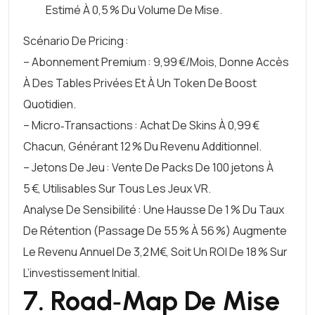
Estimé À 0,5 % Du Volume De Mise.
Scénario De Pricing :
– Abonnement Premium : 9,99 €/mois, Donne Accès
À Des Tables Privées Et À Un Token De Boost
Quotidien.
– Micro‑transactions : Achat De Skins À 0,99 €
Chacun, Générant 12 % Du Revenu Additionnel.
– Jetons De Jeu : Vente De Packs De 100 Jetons À
5 €, Utilisables Sur Tous Les Jeux VR.
Analyse De Sensibilité : Une Hausse De 1 % Du Taux
De Rétention (passage De 55 % À 56 %) Augmente
Le Revenu Annuel De 3,2 M€, Soit Un ROI De 18 % Sur
L’investissement Initial.
7. Road‑map De Mise