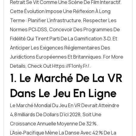
Retrait Se Vit Comme Une Scène De Film Interactif.
Cette Évolution Impose Une Réflexion À Long
Terme : Planifier L’infrastructure, Respecter Les
Normes PCI‑DSS, Concevoir Des Programmes De
Fidélité Qui Tirent Parti De La Gamification 3‑D, Et
Anticiper Les Exigences Réglementaires Des
Juridictions Européennes Et Britanniques. For More
Details, Check Out Https://f1only.fr/.
1. Le Marché De La VR
Dans Le Jeu En Ligne
Le Marché Mondial Du Jeu En VR Devrait Atteindre
4,8 Milliards De Dollars D’ici 2028, Soit Une
Croissance Annuelle Moyenne De 32 %.
L’Asie‑Pacifique Mène La Danse Avec 42 % De La