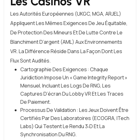
Les Casinos VR
Les Autorités Européennes (UKGC, MGA, ARJEL)
Appliquent Les Mêmes Exigences De Jeu Équitable,
De Protection Des Mineurs Et De Lutte Contre Le
Blanchiment D’argent (AML) Aux Environnements
VR. La Différence Réside Dans La Façon Dont Les
Flux Sont Audités.
Cartographie Des Exigences : Chaque
Juridiction Impose Un « Game Integrity Report »
Mensuel, Incluant Les Logs De RNG, Les
Captures D’écran Du Lobby VR Et Les Traces
De Paiement.
Processus De Validation : Les Jeux Doivent Être
Certifiés Par Des Laboratoires (eCOGRA, ITech
Labs) Qui Testent Le Rendu 3‑D Et La
Synchronisation Du RNG.