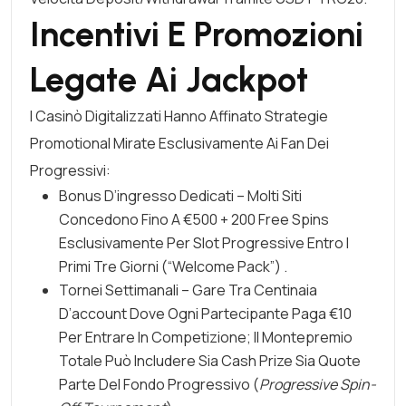
Incentivi E Promozioni
Legate Ai Jackpot
I Casinò Digitalizzati Hanno Affinato Strategie
Promotional Mirate Esclusivamente Ai Fan Dei
Progressivi:
Bonus D’ingresso Dedicati – Molti Siti
Concedono Fino A €500 + 200 Free Spins
Esclusivamente Per Slot Progressive Entro I
Primi Tre Giorni (“welcome Pack”) .
Tornei Settimanali – Gare Tra Centinaia
D’account Dove Ogni Partecipante Paga €10
Per Entrare In Competizione; Il Montepremio
Totale Può Includere Sia Cash Prize Sia Quote
Parte Del Fondo Progressivo (
Progressive Spin-