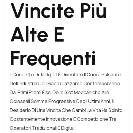
Vincite Più
Alte E
Frequenti
Il Concetto Di Jackpot È Diventato Il Cuore Pulsante
Dell’industria Del Gioco D’azzardo Contemporaneo.
Dai Primi Premi Fissi Delle Slot Meccaniche Alle
Colossali Somme Progressive Degli Ultimi Anni, Il
Desiderio Di Una Vincita Che Cambi La Vita Ha Spinto
Costantemente Innovazione E Competizione Tra
Operatori Tradizionali E Digitali.