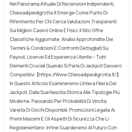
Nel Panorama Attuale Di Recensioni Indipendenti,
Chiesadipiedigrotta.it Emerge Come Punto Di
Riferimento Per Chi Cerca Valutazioni Trasparenti
Sui Migliori Casinò Online E Fisici. Il Sito Offre
Classifiche Aggiornate, Analisi Approfondite Dei
Termini & Condizioni E Confronti Dettagliati Su
Payout, Licenze Ed Esperienza Utente – Tutti
Elementi Cruciali Quando Si Parla Di Jackpot Davvero
Competitivi【
Https://www.chiesadipiedigrotta.it/
】.
In Questo Articolo Esamineremo L’intera Filiera Del
Jackpot, Dalla Sua Nascita Storica Alle Tipologie Più
Moderne, Passando Per Probabilità Di Vincita,
Varietà Di Giochi Disponibili, Promozioni Legate Ai
Premi Massimi E Gli Aspetti Di Sicurezza Che Li
Regolamentano. Infine Guarderemo Al Futuro Con