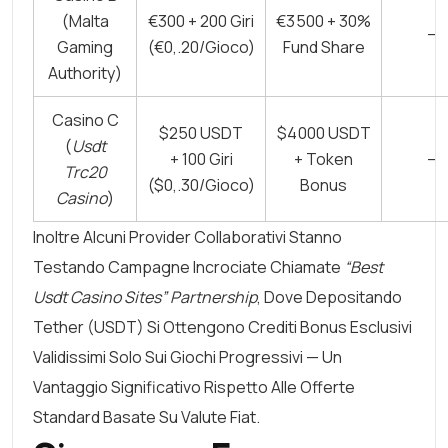
(Malta
€300 + 200 Giri
€3 500 + 30%
–
Gaming
(€0,.20/gioco)
Fund Share
Authority)
Casino C
$250 USDT
$4 000 USDT
(
Usdt
+ 100 Giri
+ Token
–
Trc20
($0,.30/gioco)
Bonus
Casino
)
Inoltre Alcuni Provider Collaborativi Stanno
Testando Campagne Incrociate Chiamate
“best
Usdt Casino Sites” Partnership
, Dove Depositando
Tether (USDT) Si Ottengono Crediti Bonus Esclusivi
Validissimi Solo Sui Giochi Progressivi — Un
Vantaggio Significativo Rispetto Alle Offerte
Standard Basate Su Valute Fiat.