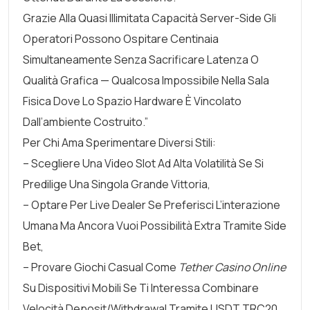
Grazie Alla Quasi Illimitata Capacità Server-Side Gli
Operatori Possono Ospitare Centinaia
Simultaneamente Senza Sacrificare Latenza O
Qualità Grafica — Qualcosa Impossibile Nella Sala
Fisica Dove Lo Spazio Hardware È Vincolato
Dall’ambiente Costruito.”
Per Chi Ama Sperimentare Diversi Stili:
– Scegliere Una Video Slot Ad Alta Volatilità Se Si
Predilige Una Singola Grande Vittoria,
– Optare Per Live Dealer Se Preferisci L’interazione
Umana Ma Ancora Vuoi Possibilità Extra Tramite Side
Bet,
– Provare Giochi Casual Come
Tether Casino Online
Su Dispositivi Mobili Se Ti Interessa Combinare
Velocità Deposit/withdrawal Tramite USDT TRC20.