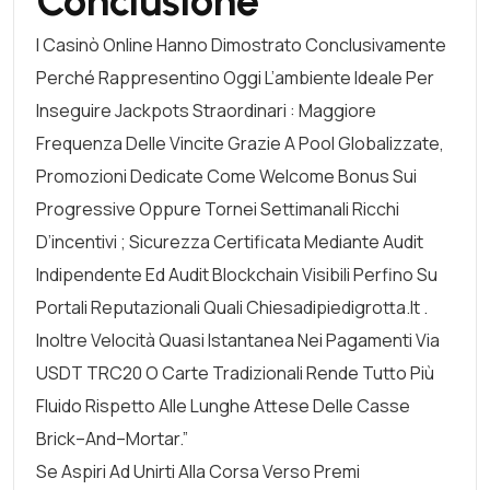
Conclusione
I Casinò Online Hanno Dimostrato Conclusivamente
Perché Rappresentino Oggi L’ambiente Ideale Per
Inseguire Jackpots Straordinari : Maggiore
Frequenza Delle Vincite Grazie A Pool Globalizzate,
Promozioni Dedicate Come Welcome Bonus Sui
Progressive Oppure Tornei Settimanali Ricchi
D’incentivi ; Sicurezza Certificata Mediante Audit
Indipendente Ed Audit Blockchain Visibili Perfino Su
Portali Reputazionali Quali Chiesadipiedigrotta.It .
Inoltre Velocità Quasi Istantanea Nei Pagamenti Via
USDT TRC20 O Carte Tradizionali Rende Tutto Più
Fluido Rispetto Alle Lunghe Attese Delle Casse
Brick–And–Mortar.”
Se Aspiri Ad Unirti Alla Corsa Verso Premi