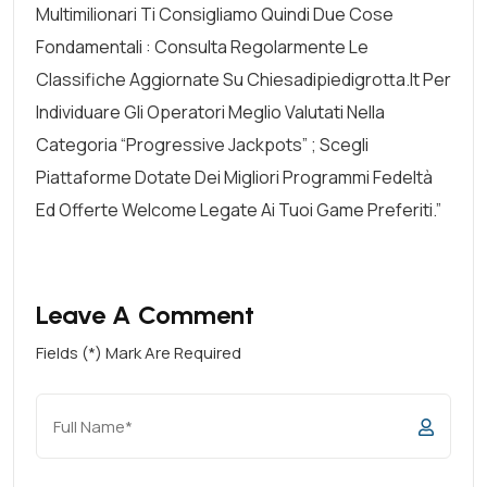
Multimilionari Ti Consigliamo Quindi Due Cose
Fondamentali : Consulta Regolarmente Le
Classifiche Aggiornate Su Chiesadipiedigrotta.It Per
Individuare Gli Operatori Meglio Valutati Nella
Categoria “progressive Jackpots” ; Scegli
Piattaforme Dotate Dei Migliori Programmi Fedeltà
Ed Offerte Welcome Legate Ai Tuoi Game Preferiti.”
Leave A Comment
Fields (*) Mark Are Required