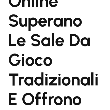
Online
Superano
Le Sale Da
Gioco
Tradizionali
E Offrono