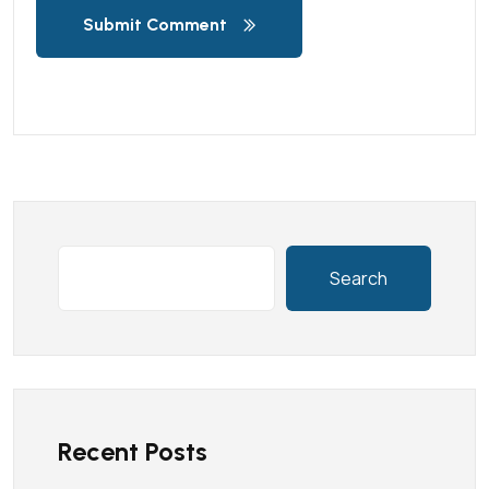
Submit Comment
Search
Recent Posts