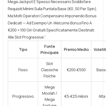
Mega‑jackpot È Spesso Necessario Soddisfare
Requisiti Minimi Sulla Puntata Base (€0.,50 Per Spin),
Ma Molti Operatori Compensano Imponendo Bonus
Dedicati — Ad Esempio Un
Welcome Bonus
Fino A
€200 + 100 Giri Gratuiti Specificatamente Destinati
Alle Slot Progressive.”
Fonte
Tipo
Premio Medio
Volatil
Principale
Slot
Fisso
Classiche
€200‑€500
Bass
Fisiche
Mega
Moolah /
Progressivo
€5‑€25 Milioni
Alta
Mega
Fortune