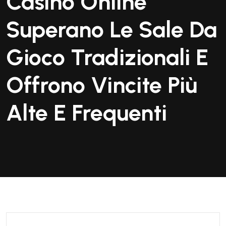
Casinò Online
Superano Le Sale Da
Gioco Tradizionali E
Offrono Vincite Più
Alte E Frequenti