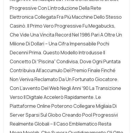
Progressive Con L’introduzione Della Rete
Elettronica Collegata Fra Più Macchine Dello Stesso
Casinò. Il Primo Vero Progressive Fu Megabucks,
Che Vide Una Vincita Record Nel 1986 Pari A Oltre Un
Milione Di Dollari – Una Cifra Impensabile Pochi
Decenni Prima. Questo Modello Introdusse Il
Concetto Di “piscina” Condivisa, Dove Ogni Puntata
Contribuiva All’accumulo Del Premio Finale Finché
Non Veniva Reclamato Da Un Fortunato Giocatore.
Con L’avvento Del Web Negli Anni ‘90 La Transizione
Verso Il Digitale Accelerò Rapidamente. Le
Piattaforme Online Poterono Collegare Migliaia Di
Server Sparsi Sul Globo Creando Pool Progressivi
Realmente Globali – Il Caso Emblematico Resta
Mega Moolah, Che Supera Quotidianamente Gli Otto