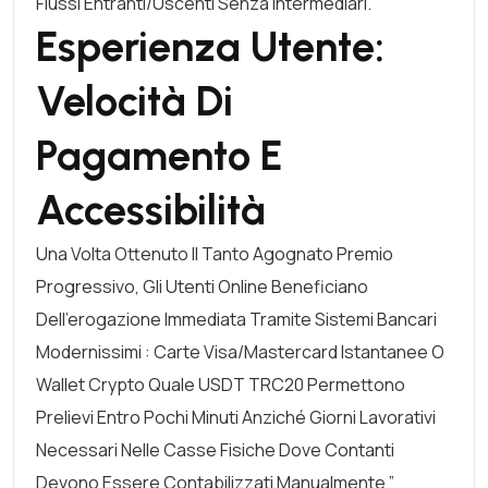
Flussi Entranti/uscenti Senza Intermediari.”
Esperienza Utente:
Velocità Di
Pagamento E
Accessibilità
Una Volta Ottenuto Il Tanto Agognato Premio
Progressivo, Gli Utenti Online Beneficiano
Dell’erogazione Immediata Tramite Sistemi Bancari
Modernissimi : Carte Visa/Mastercard Istantanee O
Wallet Crypto Quale USDT TRC20 Permettono
Prelievi Entro Pochi Minuti Anziché Giorni Lavorativi
Necessari Nelle Casse Fisiche Dove Contanti
Devono Essere Contabilizzati Manualmente.”