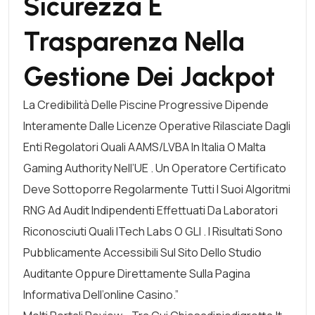
Sicurezza E
Trasparenza Nella
Gestione Dei Jackpot
La Credibilità Delle Piscine Progressive Dipende
Interamente Dalle Licenze Operative Rilasciate Dagli
Enti Regolatori Quali AAMS/LVBA In Italia O Malta
Gaming Authority Nell’UE . Un Operatore Certificato
Deve Sottoporre Regolarmente Tutti I Suoi Algoritmi
RNG Ad Audit Indipendenti Effettuati Da Laboratori
Riconosciuti Quali ITech Labs O GLI . I Risultati Sono
Pubblicamente Accessibili Sul Sito Dello Studio
Auditante Oppure Direttamente Sulla Pagina
Informativa Dell’online Casino.”