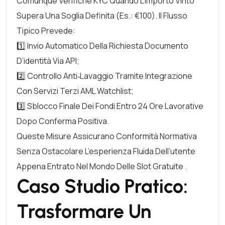
Comunque Verifiche KYC Quando L’importo Vinto
Supera Una Soglia Definita (es.: €100). Il Flusso
Tipico Prevede:
1️⃣ Invio Automatico Della Richiesta Documento
D’identità Via API;
2️⃣ Controllo Anti‑lavaggio Tramite Integrazione
Con Servizi Terzi AML Watchlist;
3️⃣ Sblocco Finale Dei Fondi Entro 24 Ore Lavorative
Dopo Conferma Positiva.
Queste Misure Assicurano Conformità Normativa
Senza Ostacolare L’esperienza Fluida Dell’utente
Appena Entrato Nel Mondo Delle Slot Gratuite .
Caso Studio Pratico:
Trasformare Un