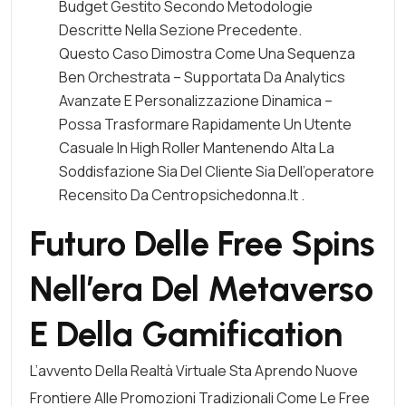
Budget Gestito Secondo Metodologie
Descritte Nella Sezione Precedente.
Questo Caso Dimostra Come Una Sequenza
Ben Orchestrata – Supportata Da Analytics
Avanzate E Personalizzazione Dinamica –
Possa Trasformare Rapidamente Un Utente
Casuale In High Roller Mantenendo Alta La
Soddisfazione Sia Del Cliente Sia Dell’operatore
Recensito Da Centropsichedonna.It .
Futuro Delle Free Spins
Nell’era Del Metaverso
E Della Gamification
L’avvento Della Realtà Virtuale Sta Aprendo Nuove
Frontiere Alle Promozioni Tradizionali Come Le Free