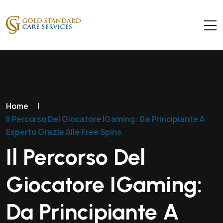
Home
|
Il Percorso Del Giocatore IGaming: Da Principiante A
Esperto Grazie Alle Free Spins
Il Percorso Del
Giocatore IGaming:
Da Principiante A