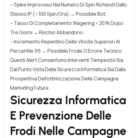
– Spike Improvviso Nel Numero Di Spin Richiesti Dallo
Stesso IP (> 100 Spin/ora) → Possibile Bot;
– Tasso Di Completamento Wagering < 20 % Dopo
Tre Giorni → Rischio Abbandono;
– Incremento Repentino Delle Vincite Superiori Al
Percentile 95 → Possibile Frode O Errore Tecnico.
Questi Alert Consentono Interventi Tempestivi Sia
Dal Punto Vista Della Sicurezza Informatica Sia Dalla
Prospettiva Dell’ottimizzazione Delle Campagne
Marketing Future .
Sicurezza Informatica
E Prevenzione Delle
Frodi Nelle Campagne