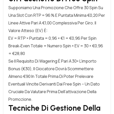
Supponiamo Una Promozione Che Offre 30 Spin Su
Una Slot Con RTP = 96 % E Puntata Minima €0,20 Per
Linee Attive Pari A €1,00 Complessiva Per Giro. Il
Valore Atteso (EV) È:
EV = RTP × Puntata = 0,96 × €1 = €0,96 Per Spin
Break‑even Totale = Numero Spin × EV = 30 × €0,96
= €28,80
Se Il Requisito Di Wagering È Pari A 30× L’importo
Bonus (€30), Il Giocatore Dovrà Scommettere
Almeno €90 In Totale Prima Di Poter Prelevare
Eventuali Vincite Derivanti Dai Free Spin – Un Dato
Cruciale Da Valutare Prima Dell’attivazione Della
Promozione.
Tecniche Di Gestione Della