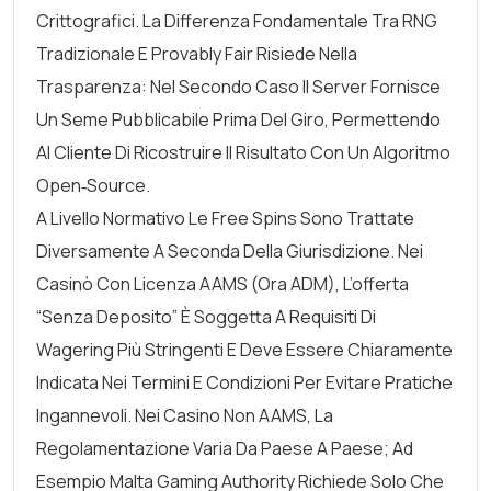
Crittografici. La Differenza Fondamentale Tra RNG
Tradizionale E Provably Fair Risiede Nella
Trasparenza: Nel Secondo Caso Il Server Fornisce
Un Seme Pubblicabile Prima Del Giro, Permettendo
Al Cliente Di Ricostruire Il Risultato Con Un Algoritmo
Open‑source.
A Livello Normativo Le Free Spins Sono Trattate
Diversamente A Seconda Della Giurisdizione. Nei
Casinò Con Licenza AAMS (ora ADM), L’offerta
“senza Deposito” È Soggetta A Requisiti Di
Wagering Più Stringenti E Deve Essere Chiaramente
Indicata Nei Termini E Condizioni Per Evitare Pratiche
Ingannevoli. Nei Casino Non AAMS, La
Regolamentazione Varia Da Paese A Paese; Ad
Esempio Malta Gaming Authority Richiede Solo Che