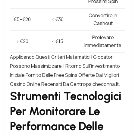
Prossimi Spin
Convertire In
€5–€20
≤ €30
Cashout
Prelevare
> €20
≤ €15
Immediatamente
Applicando Questi Criteri Matematici I Giocatori
Possono Massimizzare Il Ritorno Sull’investimento
Iniziale Fornito Dalle Free Spins Offerte Dai Migliori
Casinò Online Recensiti Da Centropsichedonna.It.
Strumenti Tecnologici
Per Monitorare Le
Performance Delle