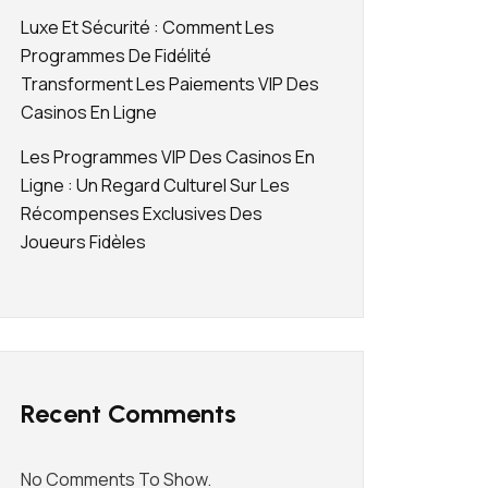
Luxe Et Sécurité : Comment Les
Programmes De Fidélité
Transforment Les Paiements VIP Des
Casinos En Ligne
Les Programmes VIP Des Casinos En
Ligne : Un Regard Culturel Sur Les
Récompenses Exclusives Des
Joueurs Fidèles
Recent Comments
No Comments To Show.