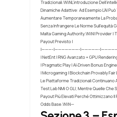
Tradizionali.\n\nL’introduzione Dell’inte
Dinamiche Adattive: Ad Esempio L’AI Può 
Aumentare Temporaneamente La Probabili
Senza Infrangere Le Norme Sull’equità Gr
Malta Gaming Authority.\n\n| Provider | T
Payout Previsto |
|———-|———————-|—————-|————
| NetEnt | RNG Avanzato + GPU Rendering |
| Pragmatic Play | AI‑driven Bonus Engine |
| Microgaming | Blockchain Provably Fair 
Le Piattaforme Tradizionali Continuano A
Test Lab NMi O GLI; Mentre Quelle Che 
Payout Più Elevati Perché Ottimizzano Il 
Odds Base.\n\n—
Sezione 3 – Es