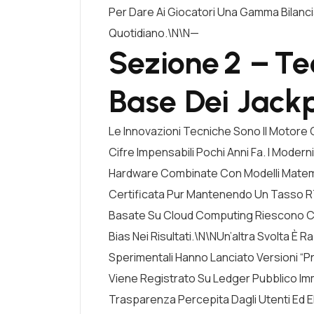
Per Dare Ai Giocatori Una Gamma Bilanci
Quotidiano.\n\n—
Sezione 2 – Te
Base Dei Jack
Le Innovazioni Tecniche Sono Il Motore
Cifre Impensabili Pochi Anni Fa. I Modern
Hardware Combinate Con Modelli Matemat
Certificata Pur Mantenendo Un Tasso RT
Basate Su Cloud Computing Riescono Cos
Bias Nei Risultati.\n\nUn’altra Svolta È 
Sperimentali Hanno Lanciato Versioni “p
Viene Registrato Su Ledger Pubblico I
Trasparenza Percepita Dagli Utenti Ed El