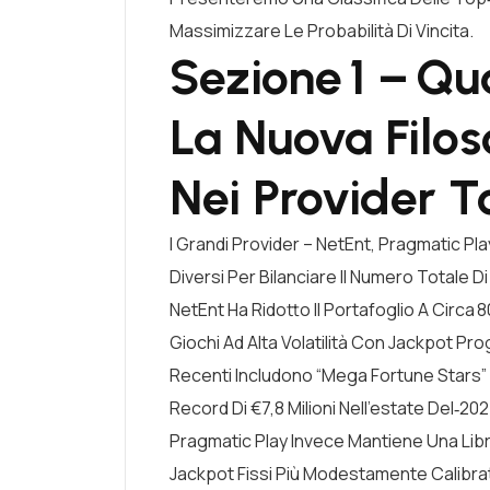
Massimizzare Le Probabilità Di Vincita.
Sezione 1 – Qu
La Nuova Filos
Nei Provider T
I Grandi Provider – NetEnt, Pragmatic P
Diversi Per Bilanciare Il Numero Totale Di 
NetEnt Ha Ridotto Il Portafoglio A Circa 
Giochi Ad Alta Volatilità Con Jackpot Pro
Recenti Includono “Mega Fortune Stars” 
Record Di €7,8 Milioni Nell’estate Del‑202
Pragmatic Play Invece Mantiene Una Librer
Jackpot Fissi Più Modestamente Calibrat