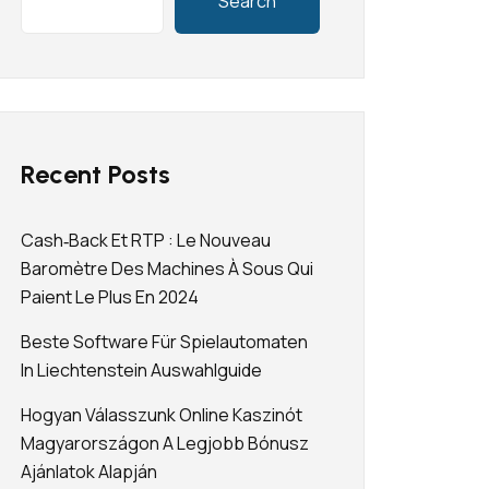
Search
Recent Posts
Cash‑back Et RTP : Le Nouveau
Baromètre Des Machines À Sous Qui
Paient Le Plus En 2024
Beste Software Für Spielautomaten
In Liechtenstein Auswahlguide
Hogyan Válasszunk Online Kaszinót
Magyarországon A Legjobb Bónusz
Ajánlatok Alapján