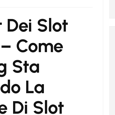
t Dei Slot
 – Come
g Sta
ndo La
e Di Slot