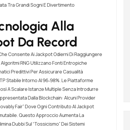
ata Tra Grandi Sogni E Divertimento
cnologia Alla
pot Da Record
 Che Consente Ai Jackpot Odierni Di Raggiungere
i Algoritmi RNG Utilizzano Fonti Entropiche
ici Predittivi Per Assicurare Casualità
P Stabile Intorno Al 96‑98%. Le Piattaforme
ì A Scalare Istanze Multiple Senza Introdurre
Rappresentata Dalla Blockchain: Alcuni Provider
rovably Fair” Dove Ogni Contributo Al Jackpot
mmutabile. Questo Approccio Aumenta La
imina Dubbi Sul “tossicismo” Dei Sistemi