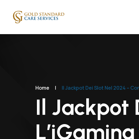
Home
|
Il Jackpot Dei Slot Nel 2024 – C
Il Jackpot
L’iGaming 