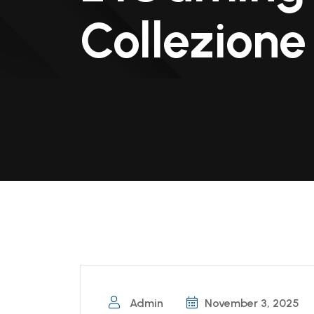
Collezione 
Admin
November 3, 2025