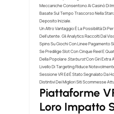
Meccaniche Consentono Ai Casinò Di Im
Basate Sul Tempo Trascorso Nella Stanz
Deposito Iniziale.
Un Altro Vantaggio È La Possibilità Di Pe
Dell’utente. Gli Analytics Raccolti Dal 
Spins Su Giochi Con Linee Pagamento Sim
Se Predilige Slot Con Cinque Reel E Qua
Della Popolare
Starburst
Con Giri Extra 
Livello Di Targeting Riduce Notevolment
Sessione VR Ed È Stato Segnalato Da H
Distintivi Dei Migliori Siti Scommesse At
Piattaforme VR
Loro Impatto 