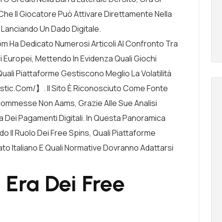
Che Il Giocatore Può Attivare Direttamente Nella
 Lanciando Un Dado Digitale.
Com Ha Dedicato Numerosi Articoli Al Confronto Tra
 Europei, Mettendo In Evidenza Quali Giochi
Quali Piattaforme Gestiscono Meglio La Volatilità
estic.com/
】. Il Sito È Riconosciuto Come Fonte
 Scommesse Non Aams, Grazie Alle Sue Analisi
a Dei Pagamenti Digitali. In Questa Panoramica
 Il Ruolo Dei Free Spins, Quali Piattaforme
o Italiano E Quali Normative Dovranno Adattarsi
 Era Dei Free