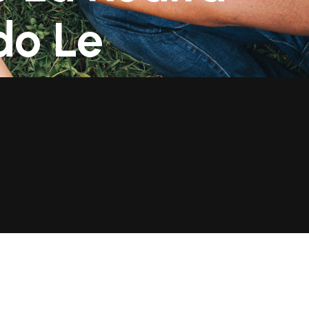
do Le