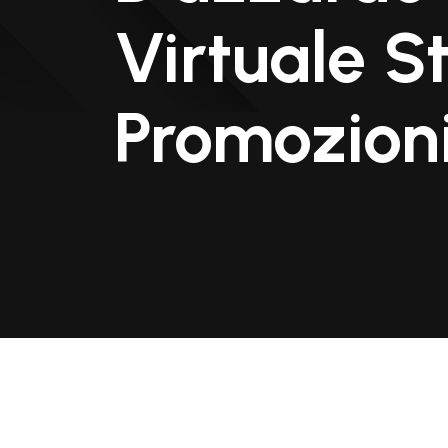
Virtuale S
Promozioni