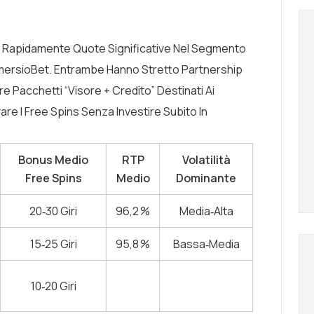
to Rapidamente Quote Significative Nel Segmento
ImmersioBet. Entrambe Hanno Stretto Partnership
e Pacchetti “visore + Credito” Destinati Ai
re I Free Spins Senza Investire Subito In
Bonus Medio
RTP
Volatilità
Free Spins
Medio
Dominante
20‑30 Giri
96,2 %
Media‑Alta
15‑25 Giri
95,8 %
Bassa‑Media
10‑20 Giri