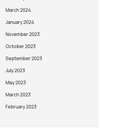
March 2024
January 2024
November 2023
October 2023
September 2023
July 2023
May 2023
March 2023
February 2023