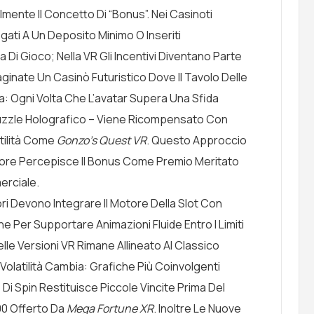
mente Il Concetto Di “bonus”. Nei Casinoti
gati A Un Deposito Minimo O Inseriti
i Gioco; Nella VR Gli Incentivi Diventano Parte
ginate Un Casinò Futuristico Dove Il Tavolo Delle
a: Ogni Volta Che L’avatar Supera Una Sfida
Puzzle Holografico – Viene Ricompensato Con
atilità Come
Gonzo’s Quest VR
. Questo Approccio
ore Percepisce Il Bonus Come Premio Meritato
erciale.
ori Devono Integrare Il Motore Della Slot Con
e Per Supportare Animazioni Fluide Entro I Limiti
le Versioni VR Rimane Allineato Al Classico
Volatilità Cambia: Grafiche Più Coinvolgenti
i Spin Restituisce Piccole Vincite Prima Del
0 Offerto Da
Mega Fortune XR
. Inoltre Le Nuove