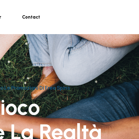
r
Contact
o Le Promozioni Di Free Spins
Gioco
 La Realtà