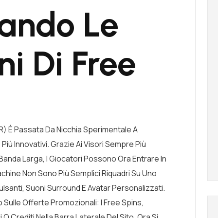
ando Le
i Di Free
(VR) È Passata Da Nicchia Sperimentale A
Più Innovativi. Grazie Ai Visori Sempre Più
Banda Larga, I Giocatori Possono Ora Entrare In
achine Non Sono Più Semplici Riquadri Su Uno
ulsanti, Suoni Surround E Avatar Personalizzati.
Sulle Offerte Promozionali: I Free Spins,
O Crediti Nella Barra Laterale Del Sito, Ora Si