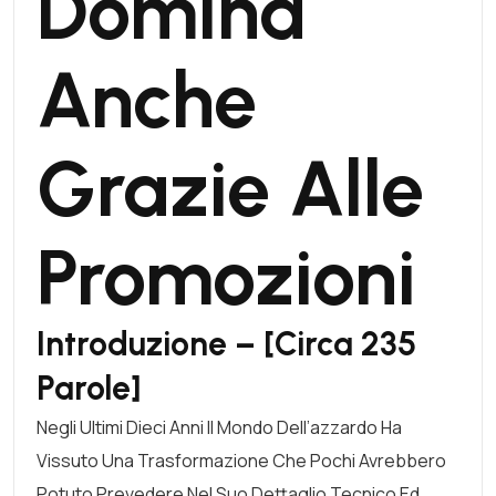
Domina
Anche
Grazie Alle
Promozioni
Introduzione – [circa 235
Parole]
Negli Ultimi Dieci Anni Il Mondo Dell’azzardo Ha
Vissuto Una Trasformazione Che Pochi Avrebbero
Potuto Prevedere Nel Suo Dettaglio Tecnico Ed