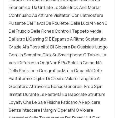
Economico. Da Un Lato Le Sale Brick‑and‑mortar
Continuano Ad Attirare Visitatori Con L’atmosfera
Pulsante Dei Tavoli Da Roulette, Delle Luci Al Neon E
Del Fruscio Delle Fiches Contro Il Tappeto Verde;
Dall’altro L’iGaming Si È Espanso A Ritmo Sostenuto
Grazie Alla Possibilità Di Giocare Da Qualsiasi Luogo
Con Un Semplice Click Su Smartphone O Tablet. La
Vera Differenza Oggi Non È Più Solo La Comodità
Della Posizione Geografica Ma La Capacità Delle
Piattaforme Digitali Di Creare Valore Tangibile Al
Giocatore Attraverso Bonus Generosi, Free Spin
Illimitati Durante Le Festività Ed Elaborate Strutture
Loyalty Che Le Sale Fisiche Faticano A Replicare
Senza Intaccare I Margini Operativi O Violare