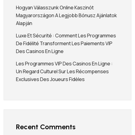
Hogyan Válasszunk Online Kaszinót
Magyarországon A Legjobb Bónusz Ajánlatok
Alapján
Luxe Et Sécurité : Comment Les Programmes
De Fidélité Transforment Les Paiements VIP
Des Casinos En Ligne
Les Programmes VIP Des Casinos En Ligne :
Un Regard Culturel Sur Les Récompenses
Exclusives Des Joueurs Fidèles
Recent Comments