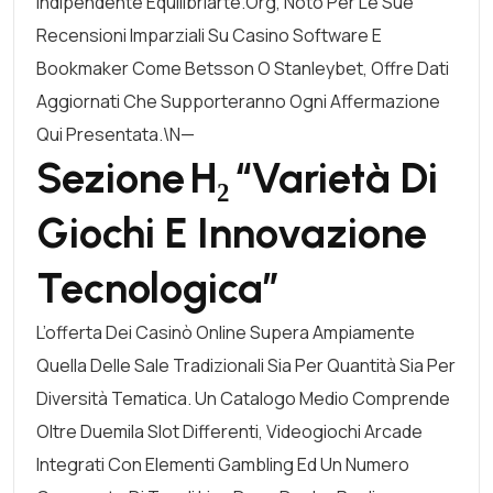
Indipendente Equilibriarte.Org, Noto Per Le Sue
Recensioni Imparziali Su Casino Software E
Bookmaker Come Betsson O Stanleybet, Offre Dati
Aggiornati Che Supporteranno Ogni Affermazione
Qui Presentata.\n—
Sezione H₂ “Varietà Di
Giochi E Innovazione
Tecnologica”
L’offerta Dei Casinò Online Supera Ampiamente
Quella Delle Sale Tradizionali Sia Per Quantità Sia Per
Diversità Tematica. Un Catalogo Medio Comprende
Oltre Duemila Slot Differenti, Videogiochi Arcade
Integrati Con Elementi Gambling Ed Un Numero