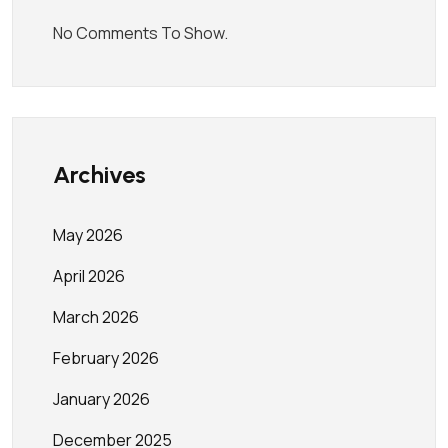
No Comments To Show.
Archives
May 2026
April 2026
March 2026
February 2026
January 2026
December 2025