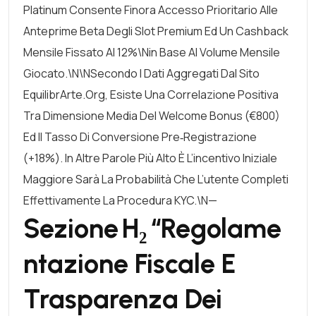
Platinum Consente Finora Accesso Prioritario Alle
Anteprime Beta Degli Slot Premium Ed Un Cashback
Mensile Fissato Al 12%​\nin Base Al Volume Mensile
Giocato.\n\nSecondo I Dati Aggregati Dal Sito
EquilibrArte.Org, Esiste Una Correlazione Positiva
Tra Dimensione Media Del Welcome Bonus (€800)
Ed Il Tasso Di Conversione Pre‑registrazione
(+18%). In Altre Parole Più Alto È L’incentivo Iniziale
Maggiore Sarà La Probabilità Che L’utente Completi
Effettivamente La Procedura KYC.\n—
Sezione H₂ “Regolame
Ntazione Fiscale E
Trasparenza Dei