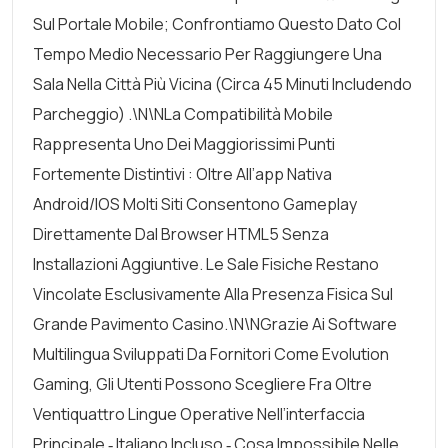
Sul Portale Mobile; Confrontiamo Questo Dato Col
Tempo Medio Necessario Per Raggiungere Una
Sala Nella Città Più Vicina (circa 45 Minuti​ Includendo
Parcheggio) .\n\nLa Compatibilità Mobile
Rappresenta Uno Dei Maggiorissimi Punti
Fortemente Distintivi : Oltre All’app Nativa
Android/iOS Molti Siti Consentono Gameplay
Direttamente Dal Browser HTML5 Senza
Installazioni Aggiuntive.​ Le Sale Fisiche Restano
Vincolate Esclusivamente Alla Presenza Fisica Sul
Grande Pavimento Casino.\n\nGrazie Ai Software
Multilingua Sviluppati Da Fornitori Come Evolution
Gaming, Gli Utenti Possono Scegliere Fra Oltre
Ventiquattro Lingue Operative Nell’interfaccia
Principale ‑ Italiano Incluso ‑ Cosa Impossibile Nelle