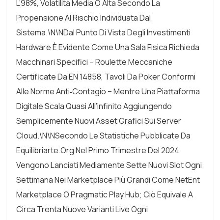
L’98%, Volatilità Media O Alta Secondo La
Propensione Al Rischio Individuata Dal
Sistema.\n\nDal Punto Di Vista Degli Investimenti
Hardware È Evidente Come Una Sala Fisica Richieda
Macchinari Specifici – Roulette Meccaniche
Certificate Da EN 14858, Tavoli Da Poker Conformi
Alle Norme Anti‑contagio – Mentre Una Piattaforma
Digitale Scala Quasi All’infinito Aggiungendo
Semplicemente Nuovi Asset Grafici Sui Server
Cloud.\n\nSecondo Le Statistiche Pubblicate Da
Equilibriarte.Org Nel Primo Trimestre Del 2024
Vengono Lanciati Mediamente Sette Nuovi Slot Ogni
Settimana Nei Marketplace Più Grandi Come NetEnt
Marketplace O Pragmatic Play Hub; Ciò Equivale A
Circa Trenta Nuove Varianti Live Ogni