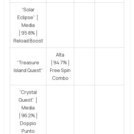
“Solar
Eclipse” │
Media
│95·8%│
Reload Boost
Alta
“Treasure
│94·7%│
Island Quest”
Free Spin
Combo
“Crystal
Quest” │
Media
│96·2%│
Doppio
Punto