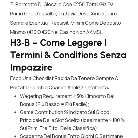
Ti Permette Di Giocare Con €250 Totali Già Dal
Primo Giro D’assalto; Tuttavia Devi Considerare
Sempre Eventuali Requisiti Minimi Come Deposito
Minimo (€10 O €20 Nei Casinò Non AAMS).
H3‑b – Come Leggere I
Termini & Conditions Senza
Impazzire
Ecco Una Checklist Rapida Da Tenere Sempre A
Portata D’occhio Quando Analizzi Un’offerta:
Wagering Requirement ≤ 30x L’importo Del
Bonus (più Basso = Più Facile);
Game Contribution % Indicato Sul Gioco
Principale Della Slot Scelto (idealmente ≥ 100 %
Sui Primi Tre Titoli Della Classifica);
Scadenza Del Bonus Entro Giorni O Settimane