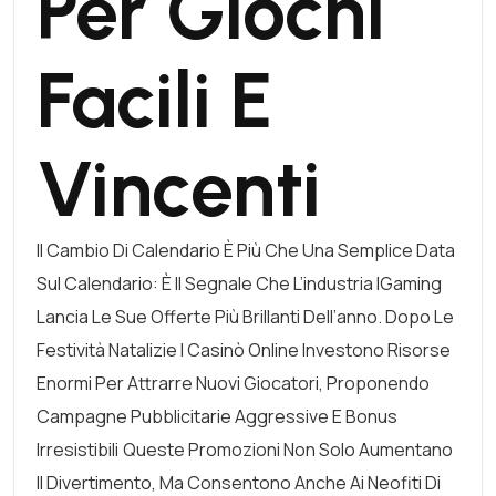
Per Giochi
Facili E
Vincenti
Il Cambio Di Calendario È Più Che Una Semplice Data
Sul Calendario: È Il Segnale Che L’industria IGaming
Lancia Le Sue Offerte Più Brillanti Dell’anno. Dopo Le
Festività Natalizie I Casinò Online Investono Risorse
Enormi Per Attrarre Nuovi Giocatori, Proponendo
Campagne Pubblicitarie Aggressive E Bonus
Irresistibili Queste Promozioni Non Solo Aumentano
Il Divertimento, Ma Consentono Anche Ai Neofiti Di