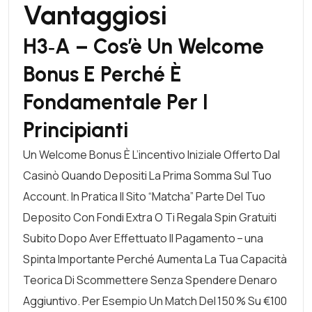
Vantaggiosi
H3‑a – Cos’è Un Welcome
Bonus E Perché È
Fondamentale Per I
Principianti
Un Welcome Bonus È L’incentivo Iniziale Offerto Dal
Casinò Quando Depositi La Prima Somma Sul Tuo
Account. In Pratica Il Sito “matcha” Parte Del Tuo
Deposito Con Fondi Extra O Ti Regala Spin Gratuiti
Subito Dopo Aver Effettuato Il Pagamento – Una
Spinta Importante Perché Aumenta La Tua Capacità
Teorica Di Scommettere Senza Spendere Denaro
Aggiuntivo. Per Esempio Un Match Del 150 % Su €100