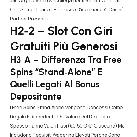
Jadi​Org, Dove Trovi Collegamenti Affiliati Verificati
Che Semplificano Il Processo D’iscrizione Al Casinò
Partner Prescelto.
H2‑2 – Slot Con Giri
Gratuiti Più Generosi
H3‑a – Differenza Tra Free
Spins “stand‑alone” E
Quelli Legati Al Bonus
Depositante
I Free Spins Stand‑alone Vengono Concessi Come
Regalo Indipendente Dal Valore Del Deposito;
Spesso Hanno Valori Fissi (€0,50 O €1 Ciascuno) Ma
Includono Requisiti Wagering Elevati Perché Sono