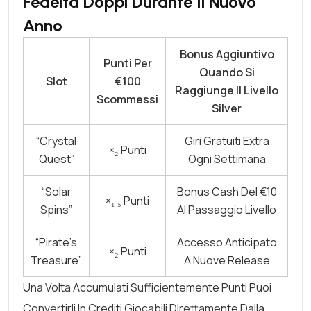
Fedeltà Doppi Durante Il Nuovo
Anno
Bonus Aggiuntivo
Punti Per
Quando Si
Slot
€100
Raggiunge Il Livello
Scommessi
Silver
“Crystal
Giri Gratuiti Extra
×₂ Punti
Quest”
Ogni Settimana
“Solar
Bonus Cash Del €10
×₁·₅ Punti
Spins”
Al Passaggio Livello
“Pirate’s
Accesso Anticipato
×₂ Punti
Treasure”
A Nuove Release
Una Volta Accumulati Sufficientemente Punti Puoi
Convertirli In Crediti Giocabili Direttamente Dalla