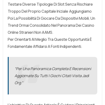
Testare Diverse Tipologie Di Slot Senza Rischiare
Troppo Del Proprio Capitale Iniziale Aggiungiamo
Poi La Possibilità Di Giocare Da Dispositivi Mobili, Un
Trend Ormai Consolidato Nel Panorama Dei Casino
Online Stranieri Non AAMS.
Per Orientarti Al Meglio Tra Queste Opportunità È
Fondamentale Affidarsi A Fonti Indipendenti.
“Per Una Panoramica Completa E Recensioni
Aggiornate Su Tutti I Giochi Citati Visita
Jadi​
Org
.”