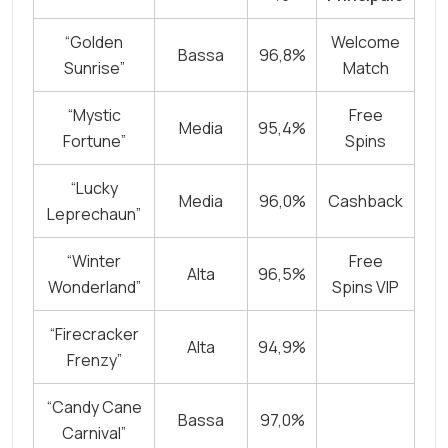
“Golden
Welcome
Bassa
96,8%
Sunrise”
Match
“Mystic
Free
Media
95,4%
Fortune”
Spins
“Lucky
Media
96,0%
Cashback
Leprechaun”
“Winter
Free
Alta
96,5%
Wonderland”
Spins VIP
“Firecracker
Alta
94,9%
Frenzy”
“Candy Cane
Bassa
97,0%
Carnival”