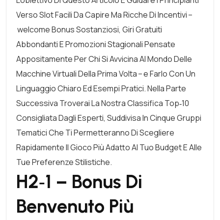
L’obiettivo Di Questo Articolo È Guidare I Principianti
Verso Slot Facili Da Capire Ma Ricche Di Incentivi –
Welcome Bonus Sostanziosi, Giri Gratuiti
Abbondanti E Promozioni Stagionali Pensate
Appositamente Per Chi Si Avvicina Al Mondo Delle
Macchine Virtuali Della Prima Volta – E Farlo Con Un
Linguaggio Chiaro Ed Esempi Pratici. Nella Parte
Successiva Troverai La Nostra Classifica Top‑10
Consigliata Dagli Esperti, Suddivisa In Cinque Gruppi
Tematici Che Ti Permetteranno Di Scegliere
Rapidamente Il Gioco Più Adatto Al Tuo Budget E Alle
Tue Preferenze Stilistiche.
H2‑1 – Bonus Di
Benvenuto Più