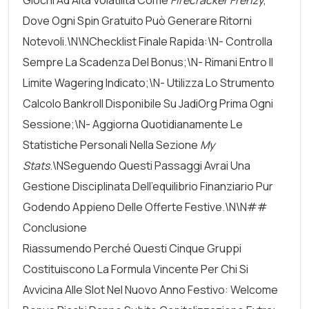
Giochi Ad Alta Volatilità Come
Firecracker Frenzy
,
Dove Ogni Spin Gratuito Può Generare Ritorni
Notevoli.\n\nChecklist Finale Rapida:\n- Controlla
Sempre La Scadenza Del Bonus;\n- Rimani Entro Il
Limite Wagering Indicato;\n- Utilizza Lo Strumento
Calcolo Bankroll Disponibile Su Jadi​Org Prima Ogni
Sessione;\n- Aggiorna Quotidianamente Le
Statistiche Personali Nella Sezione
My
Stats
.\nSeguendo Questi Passaggi Avrai Una
Gestione Disciplinata Dell’equilibrio Finanziario Pur
Godendo Appieno Delle Offerte Festive.\n\n##
Conclusione
Riassumendo Perché Questi Cinque Gruppi
Costituiscono La Formula Vincente Per Chi Si
Avvicina Alle Slot Nel Nuovo Anno Festivo: Welcome