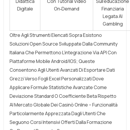
Didattica
Con Tutorial Video
Sull’educazione
Digitale
On‑demand
Finanziaria
Legata Al
Gambling
Oltre Agli Strumenti Elencati Sopra Esistono
Soluzioni Open Source Sviluppate Dalla Community
Italiana Che Permettono L’integrazione Via API Con
Piattaforme Mobile Android/iOS; Queste
Consentono Agli Utenti Avanzati Di Esportare Dati
Grezzi Verso Fogli Excel Personalizzati Dove
Applicare Formule Statistiche Avanzate Come
Deviazione Standard O Coefficiente Beta Rispetto
Al Mercato Globale Dei Casinò Online – Funzionalità
Particolarmente Apprezzata Dagli Utenti Che
Seguono Corsi Intensivi Offerti Dalla Formazione