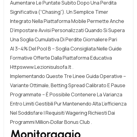
Aumentare Le Puntate Subito Dopo Una Perdita
Significativa (“chasing”). Un Semplice Timer
Integrato Nella Piattaforma Mobile Permette Anche
D’impostare Avvisi Personalizzati Quando Si Supera
Una Soglia Cumulativa Di Perdite Giornaliere Pari
Al 3–4% Del Pool B – Soglia Consigliata Nelle Guide
Formative Offerte Dalla Piattaforma Educativa
Httpswww.Lezionisulsofa.It .
Implementando Queste Tre Linee Guida Operative –
Variante Ottimale, Betting Spread Calibrato E Pause
Programmate – È Possibile Contenere La Varianza
Entro Limiti Gestibili Pur Mantenendo Alta L’efficienza
Nel Soddisfare I Requisiti Wagering Richiesti Dai
Programmi Million‑Dollar Bonus Club .
Monitoraggio