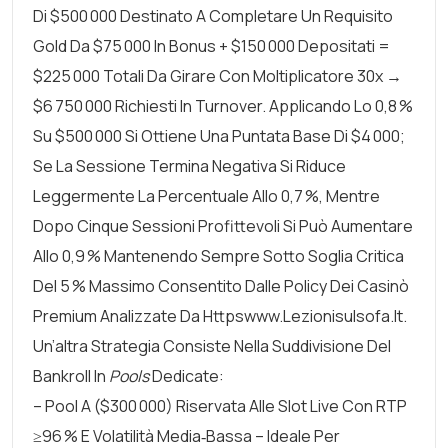
Di $500 000 Destinato A Completare Un Requisito
Gold Da $75 000 In Bonus + $150 000 Depositati =
$225 000 Totali Da Girare Con Moltiplicatore 30x →
$6 750 000 Richiesti In Turnover. Applicando Lo 0,8 %
Su $500 000 Si Ottiene Una Puntata Base Di $4 000;
Se La Sessione Termina Negativa Si Riduce
Leggermente La Percentuale Allo 0,7 %, Mentre
Dopo Cinque Sessioni Profittevoli Si Può Aumentare
Allo 0,9 % Mantenendo Sempre Sotto Soglia Critica
Del 5 % Massimo Consentito Dalle Policy Dei Casinò
Premium Analizzate Da Httpswww.Lezionisulsofa.It.
Un’altra Strategia Consiste Nella Suddivisione Del
Bankroll In
Pools
Dedicate:
– Pool A ($300 000) Riservata Alle Slot Live Con RTP
≥96 % E Volatilità Media‑bassa – Ideale Per