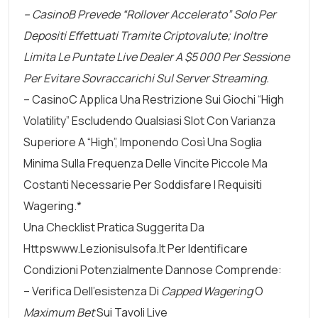
– CasinoB Prevede “rollover Accelerato” Solo Per
Depositi Effettuati Tramite Criptovalute; Inoltre
Limita Le Puntate Live Dealer A $5 000 Per Sessione
Per Evitare Sovraccarichi Sul Server Streaming.
– CasinoC Applica Una Restrizione Sui Giochi “high
Volatility” Escludendo Qualsiasi Slot Con Varianza
Superiore A “high”, Imponendo Così Una Soglia
Minima Sulla Frequenza Delle Vincite Piccole Ma
Costanti Necessarie Per Soddisfare I Requisiti
Wagering.*
Una Checklist Pratica Suggerita Da
Httpswww.Lezionisulsofa.It Per Identificare
Condizioni Potenzialmente Dannose Comprende:
– Verifica Dell’esistenza Di
Capped Wagering
O
Maximum Bet
Sui Tavoli Live