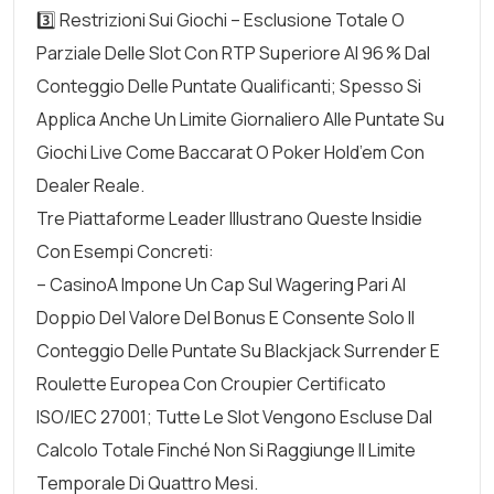
3️⃣ Restrizioni Sui Giochi – Esclusione Totale O
Parziale Delle Slot Con RTP Superiore Al 96 % Dal
Conteggio Delle Puntate Qualificanti; Spesso Si
Applica Anche Un Limite Giornaliero Alle Puntate Su
Giochi Live Come Baccarat O Poker Hold’em Con
Dealer Reale.
Tre Piattaforme Leader Illustrano Queste Insidie
Con Esempi Concreti:
– CasinoA Impone Un Cap Sul Wagering Pari Al
Doppio Del Valore Del Bonus E Consente Solo Il
Conteggio Delle Puntate Su Blackjack Surrender E
Roulette Europea Con Croupier Certificato
ISO/IEC 27001; Tutte Le Slot Vengono Escluse Dal
Calcolo Totale Finché Non Si Raggiunge Il Limite
Temporale Di Quattro Mesi.