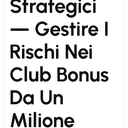
Strategici
— Gestire I
Rischi Nei
Club Bonus
Da Un
Milione