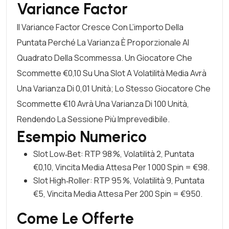
Variance Factor
Il Variance Factor Cresce Con L’importo Della
Puntata Perché La Varianza È Proporzionale Al
Quadrato Della Scommessa. Un Giocatore Che
Scommette €0,10 Su Una Slot A Volatilità Media Avrà
Una Varianza Di 0,01 Unità; Lo Stesso Giocatore Che
Scommette €10 Avrà Una Varianza Di 100 Unità,
Rendendo La Sessione Più Imprevedibile.
Esempio Numerico
Slot Low‑bet: RTP 98 %, Volatilità 2, Puntata
€0,10, Vincita Media Attesa Per 1 000 Spin = €98.
Slot High‑roller: RTP 95 %, Volatilità 9, Puntata
€5, Vincita Media Attesa Per 200 Spin = €950.
Come Le Offerte