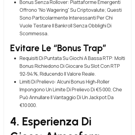
Bonus Senza Rollover: Piattaforme Emergenti
Offrono “no Wagering” Su Criptovalute; Questi
Sono Particolarmente Interessanti Per Chi
Vuole Testare Il Bankroll Senza Obblighi Di
Scommessa.
Evitare Le “bonus Trap”
Requisiti Di Puntata Su Giochi A Bassa RTP: Molti
Bonus Richiedono Di Giocare Su Slot Con RTP
92‑94 %, Riducendo Il Valore Reale.
Limiti Di Prelievo: Alcuni Bonus High‑roller
Impongono Un Limite Di Prelievo Di €5 000, Che
Può Annullare Il Vantaggio Di Un Jackpot Da
€10 000.
4. Esperienza Di