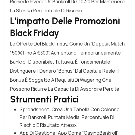
Richiede Invece Un Bankroll Di €10‑20 Per Mantenere
La Stessa Percentuale Di Rischio.
L’impatto Delle Promozioni
Black Friday
Le Offerte Del Black Friday, Come Un “deposit Match
150 % Fino A €300”, Aumentano Temporaneamente Il
Bankroll Disponibile. Tuttavia, È Fondamentale
Distinguere Il Denaro “bonus” Dal Capitale Reale: Il
Bonus È Soggetto A Requisiti Di Wagering Che
Possono Ridurre La Capacità Di Assorbire Perdite.
Strumenti Pratici
Spreadsheet: Crea Una Tabella Con Colonne
Per Bankroll, Puntata Media, Percentuale Di
Rischio E Risultato Atteso.
App Di Gestione: App Come “CasinoBankroll”