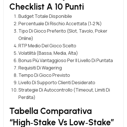
Checklist A 10 Punti
Budget Totale Disponibile
Percentuale Di Rischio Accettata (1‑2 %)
Tipo Di Gioco Preferito (slot, Tavolo, Poker
Online)
RTP Medio Del Gioco Scelto
Volatilità (bassa, Media, Alta)
Bonus Più Vantaggioso Per Il Livello Di Puntata
Requisiti Di Wagering
Tempo Di Gioco Previsto
Livello Di Supporto Clienti Desiderato
Strategie Di Autocontrollo (timeout, Limiti Di
Perdita)
Tabella Comparativa
“High‑Stake Vs Low‑Stake”