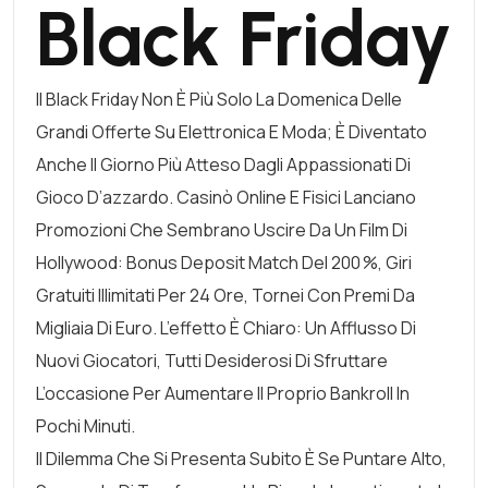
Black Friday
Il Black Friday Non È Più Solo La Domenica Delle
Grandi Offerte Su Elettronica E Moda; È Diventato
Anche Il Giorno Più Atteso Dagli Appassionati Di
Gioco D’azzardo. Casinò Online E Fisici Lanciano
Promozioni Che Sembrano Uscire Da Un Film Di
Hollywood: Bonus Deposit Match Del 200 %, Giri
Gratuiti Illimitati Per 24 Ore, Tornei Con Premi Da
Migliaia Di Euro. L’effetto È Chiaro: Un Afflusso Di
Nuovi Giocatori, Tutti Desiderosi Di Sfruttare
L’occasione Per Aumentare Il Proprio Bankroll In
Pochi Minuti.
Il Dilemma Che Si Presenta Subito È Se Puntare Alto,