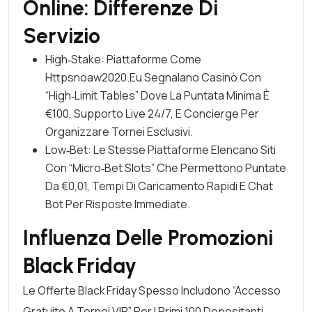
Online: Differenze Di
Servizio
High‑stake: Piattaforme Come
Httpsnoaw2020.Eu Segnalano Casinò Con
“high‑limit Tables” Dove La Puntata Minima È
€100, Supporto Live 24/7, E Concierge Per
Organizzare Tornei Esclusivi.
Low‑bet: Le Stesse Piattaforme Elencano Siti
Con “micro‑bet Slots” Che Permettono Puntate
Da €0,01, Tempi Di Caricamento Rapidi E Chat
Bot Per Risposte Immediate.
Influenza Delle Promozioni
Black Friday
Le Offerte Black Friday Spesso Includono “accesso
Gratuito A Tornei VIP” Per I Primi 100 Depositanti.