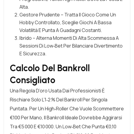
Alta.
Gestore Prudente – Tratta Il Gioco Come Un
Hobby Controllato, Sceglie Giochi A Bassa
Volatilità E Punta A Guadagni Costanti.
Ibrido – Alterna Momenti Di Alta Scommessa A
Sessioni Di Low‑bet Per Bilanciare Divertimento
E Sicurezza.
Calcolo Del Bankroll
Consigliato
Una Regola D’oro Usata Dai Professionisti È
Rischiare Solo L’1‑2 % Del Bankroll Per Singola
Puntata. Per Un High‑roller Che Vuole Scommettere
€100 Per Mano, Il Bankroll Ideale Dovrebbe Aggirarsi
Tra €5 000 E €10 000. Un Low‑bet Che Punta €0,10