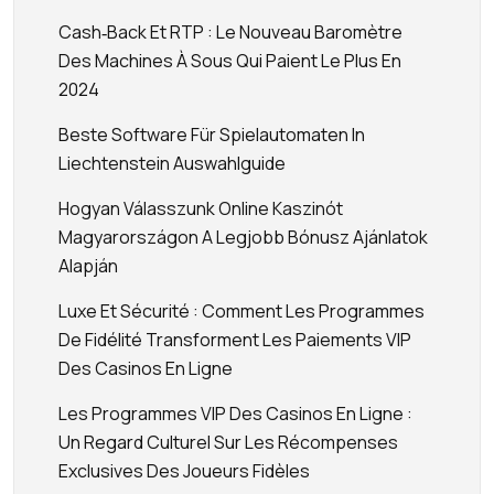
Cash‑back Et RTP : Le Nouveau Baromètre
Des Machines À Sous Qui Paient Le Plus En
2024
Beste Software Für Spielautomaten In
Liechtenstein Auswahlguide
Hogyan Válasszunk Online Kaszinót
Magyarországon A Legjobb Bónusz Ajánlatok
Alapján
Luxe Et Sécurité : Comment Les Programmes
De Fidélité Transforment Les Paiements VIP
Des Casinos En Ligne
Les Programmes VIP Des Casinos En Ligne :
Un Regard Culturel Sur Les Récompenses
Exclusives Des Joueurs Fidèles