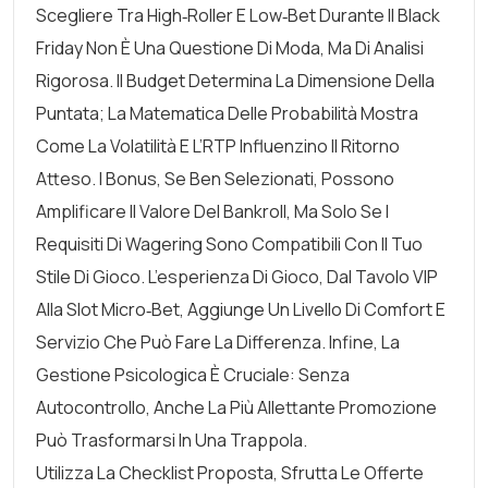
Scegliere Tra High‑roller E Low‑bet Durante Il Black
Friday Non È Una Questione Di Moda, Ma Di Analisi
Rigorosa. Il Budget Determina La Dimensione Della
Puntata; La Matematica Delle Probabilità Mostra
Come La Volatilità E L’RTP Influenzino Il Ritorno
Atteso. I Bonus, Se Ben Selezionati, Possono
Amplificare Il Valore Del Bankroll, Ma Solo Se I
Requisiti Di Wagering Sono Compatibili Con Il Tuo
Stile Di Gioco. L’esperienza Di Gioco, Dal Tavolo VIP
Alla Slot Micro‑bet, Aggiunge Un Livello Di Comfort E
Servizio Che Può Fare La Differenza. Infine, La
Gestione Psicologica È Cruciale: Senza
Autocontrollo, Anche La Più Allettante Promozione
Può Trasformarsi In Una Trappola.
Utilizza La Checklist Proposta, Sfrutta Le Offerte