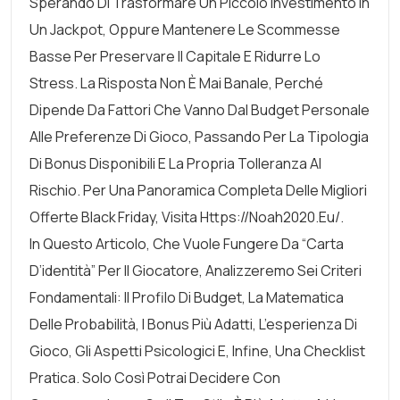
Sperando Di Trasformare Un Piccolo Investimento In
Un Jackpot, Oppure Mantenere Le Scommesse
Basse Per Preservare Il Capitale E Ridurre Lo
Stress. La Risposta Non È Mai Banale, Perché
Dipende Da Fattori Che Vanno Dal Budget Personale
Alle Preferenze Di Gioco, Passando Per La Tipologia
Di Bonus Disponibili E La Propria Tolleranza Al
Rischio. Per Una Panoramica Completa Delle Migliori
Offerte Black Friday, Visita
Https://noah2020.eu/
.
In Questo Articolo, Che Vuole Fungere Da “carta
D’identità” Per Il Giocatore, Analizzeremo Sei Criteri
Fondamentali: Il Profilo Di Budget, La Matematica
Delle Probabilità, I Bonus Più Adatti, L’esperienza Di
Gioco, Gli Aspetti Psicologici E, Infine, Una Checklist
Pratica. Solo Così Potrai Decidere Con