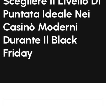
Scegliere Il Livello Di
Puntata Ideale Nei
Casinò Moderni
Durante Il Black
Friday