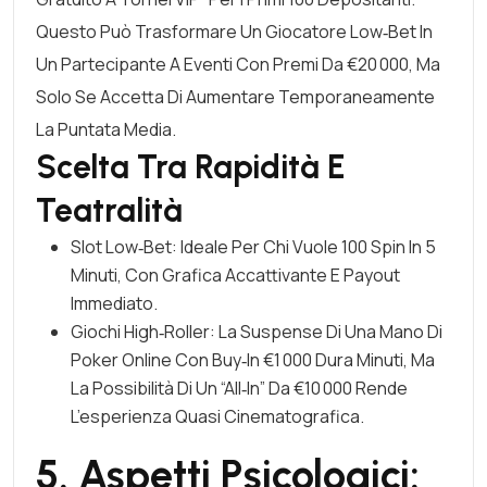
Questo Può Trasformare Un Giocatore Low‑bet In
Un Partecipante A Eventi Con Premi Da €20 000, Ma
Solo Se Accetta Di Aumentare Temporaneamente
La Puntata Media.
Scelta Tra Rapidità E
Teatralità
Slot Low‑bet: Ideale Per Chi Vuole 100 Spin In 5
Minuti, Con Grafica Accattivante E Payout
Immediato.
Giochi High‑roller: La Suspense Di Una Mano Di
Poker Online Con Buy‑in €1 000 Dura Minuti, Ma
La Possibilità Di Un “all‑in” Da €10 000 Rende
L’esperienza Quasi Cinematografica.
5. Aspetti Psicologici: