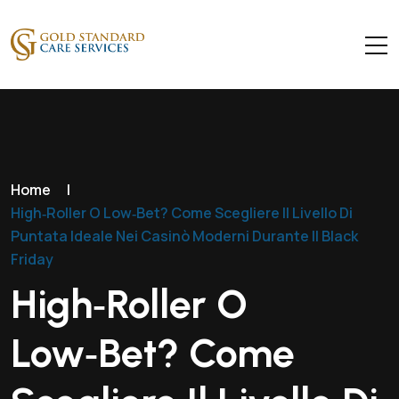
Home
|
High‑Roller O Low‑Bet? Come Scegliere Il Livello Di
Puntata Ideale Nei Casinò Moderni Durante Il Black
Friday
High‑Roller O
Low‑Bet? Come