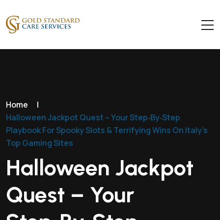
Home
|
Halloween Jackpot Quest – Your Step‑by‑Step
Playbook For Spooky Slots & Terrifying Wins On Italy’s
Top Gaming Sites
Halloween Jackpot
Quest – Your