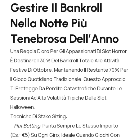
Gestire Il Bankroll
Nella Notte Più
Tenebrosa Dell’Anno
Una Regola D’oro Per Gli Appassionati Di Slot Horror
È Destinare Il 30 % Del Bankroll Totale Alle Attività
Festive Di Ottobre, Mantenendo Il Restante 70 % Per
Il Gioco Quotidiano Tradizionale. Questo Approccio
Ti Protegge Da Perdite Catastrofiche Durante Le
Sessioni Ad Alta Volatilità Tipiche Delle Slot
Halloween.
Tecniche Di Stake Sizing:
–
Flat Betting
: Punta Sempre Lo Stesso Importo
(es.: €5) Su Ogni Giro; Ideale Quando Giochi Con