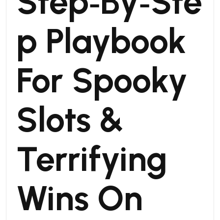
Step‑by‑Ste
P Playbook
For Spooky
Slots &
Terrifying
Wins On