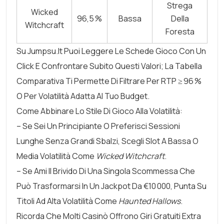
Strega
Wicked
96,5 %
Bassa
Della
Witchcraft
Foresta
Su Jumpsu.it Puoi Leggere Le Schede Gioco Con Un
Click E Confrontare Subito Questi Valori; La Tabella
Comparativa Ti Permette Di Filtrare Per RTP ≥ 96 %
O Per Volatilità Adatta Al Tuo Budget.
Come Abbinare Lo Stile Di Gioco Alla Volatilità:
– Se Sei Un Principiante O Preferisci Sessioni
Lunghe Senza Grandi Sbalzi, Scegli Slot A Bassa O
Media Volatilità Come
Wicked Witchcraft
.
– Se Ami Il Brivido Di Una Singola Scommessa Che
Può Trasformarsi In Un Jackpot Da €10 000, Punta Su
Titoli Ad Alta Volatilità Come
Haunted Hallows
.
Ricorda Che Molti Casinò Offrono Giri Gratuiti Extra