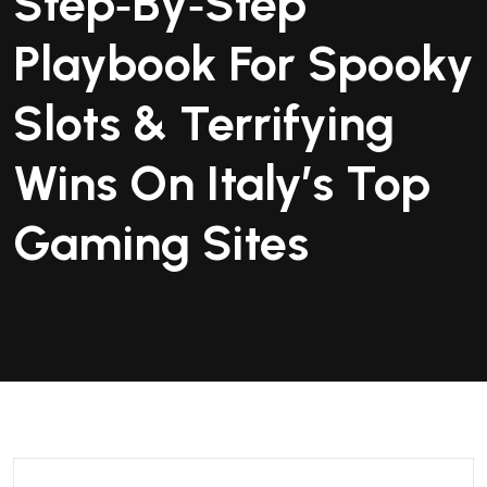
Step‑by‑Step
Playbook For Spooky
Slots & Terrifying
Wins On Italy’s Top
Gaming Sites