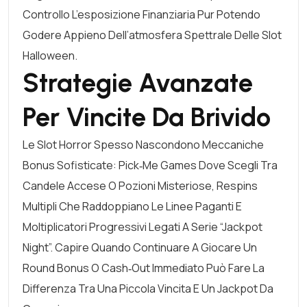
Controllo L’esposizione Finanziaria Pur Potendo
Godere Appieno Dell’atmosfera Spettrale Delle Slot
Halloween.
Strategie Avanzate
Per Vincite Da Brivido
Le Slot Horror Spesso Nascondono Meccaniche
Bonus Sofisticate: Pick‑me Games Dove Scegli Tra
Candele Accese O Pozioni Misteriose, Respins
Multipli Che Raddoppiano Le Linee Paganti E
Moltiplicatori Progressivi Legati A Serie “Jackpot
Night”. Capire Quando Continuare A Giocare Un
Round Bonus O Cash‑out Immediato Può Fare La
Differenza Tra Una Piccola Vincita E Un Jackpot Da