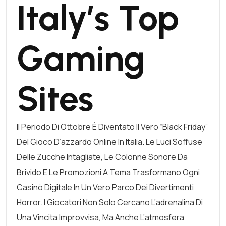
Italy’s Top
Gaming
Sites
Il Periodo Di Ottobre È Diventato Il Vero “Black Friday”
Del Gioco D’azzardo Online In Italia. Le Luci Soffuse
Delle Zucche Intagliate, Le Colonne Sonore Da
Brivido E Le Promozioni A Tema Trasformano Ogni
Casinò Digitale In Un Vero Parco Dei Divertimenti
Horror. I Giocatori Non Solo Cercano L’adrenalina Di
Una Vincita Improvvisa, Ma Anche L’atmosfera