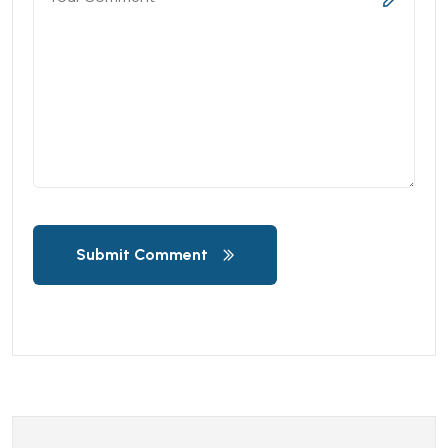
Submit Comment