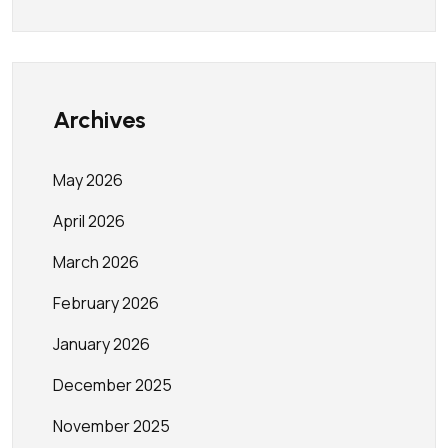
Archives
May 2026
April 2026
March 2026
February 2026
January 2026
December 2025
November 2025