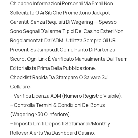
Chiedono Informazioni Personali Via Email Non
Sollecitate O Ai Siti Che Promettono Jackpot
Garantiti Senza Requisiti Di Wagering — Spesso
Sono Segnali D’allarme Tipici Dei Casino Esteri Non
Regolamentati Dall’ADM . Utilizza Sempre Gli URL
Presenti Su Jumpsu.it Come Punto Di Partenza
Sicuro; Ogni Link È Verificato Manualmente Dal Team
Editorialista Prima Della Pubblicazione.
Checklist Rapida Da Stampare O Salvare Sul
Cellulare:
– Verifica Licenza ADM (numero Registro Visibile).
– Controlla Termini & Condizioni Dei Bonus
(wagering ×30 O Inferiore).
– Imposta Limiti Depositi Settimanali/monthly
Rollover Alerts Via Dashboard Casino.