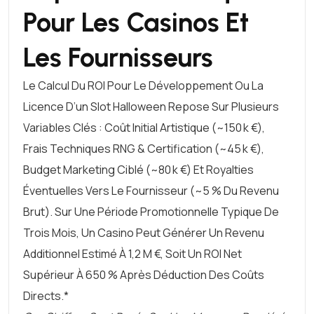
Pour Les Casinos Et
Les Fournisseurs
Le Calcul Du ROI Pour Le Développement Ou La
Licence D’un Slot Halloween Repose Sur Plusieurs
Variables Clés : Coût Initial Artistique (~150 K €),
Frais Techniques RNG & Certification (~45 K €),
Budget Marketing Ciblé (~80 K €) Et Royalties
Éventuelles Vers Le Fournisseur (~5 % Du Revenu
Brut). Sur Une Période Promotionnelle Typique De
Trois Mois, Un Casino Peut Générer Un Revenu
Additionnel Estimé À 1,2 M €, Soit Un ROI Net
Supérieur À 650 % Après Déduction Des Coûts
Directs.*