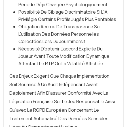
Période Déjà Chargée Psychologiquement
Possibilité De Ciblage Discriminatoire Si L’IA
Privilégie Certains Profils Jugés Plus Rentables
Obligation Accrue De Transparence Sur
L’utilisation Des Données Personnelles
Collectées Lors Du Jeu Immersif
Nécessité D’obtenir L’accord Explicite Du
Joueur Avant Toute Modification Dynamique
Affectant Le RTP Ou La Volatilité Affichée
Ces Enjeux Exigent Que Chaque Implémentation
Soit Soumise À Un Audit Indépendant Avant
Déploiement Afin D’assurer Conformité Avec La
Législation Française Sur Le Jeu Responsable Ainsi
Qu’avec Le RGPD Européen Concernant Le
Traitement Automatisé Des Données Sensibles