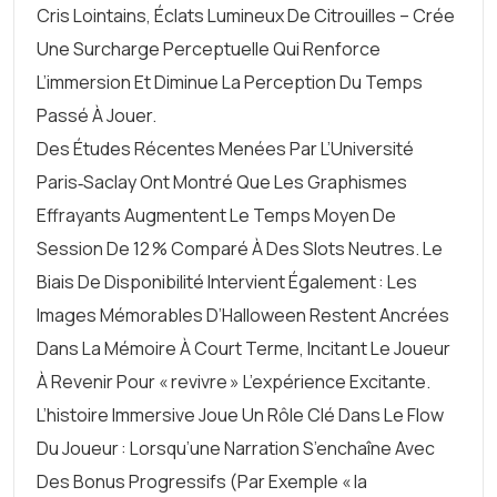
Cris Lointains, Éclats Lumineux De Citrouilles – Crée
Une Surcharge Perceptuelle Qui Renforce
L’immersion Et Diminue La Perception Du Temps
Passé À Jouer.
Des Études Récentes Menées Par L’Université
Paris‑Saclay Ont Montré Que Les Graphismes
Effrayants Augmentent Le Temps Moyen De
Session De 12 % Comparé À Des Slots Neutres. Le
Biais De Disponibilité Intervient Également : Les
Images Mémorables D’Halloween Restent Ancrées
Dans La Mémoire À Court Terme, Incitant Le Joueur
À Revenir Pour « Revivre » L’expérience Excitante.
L’histoire Immersive Joue Un Rôle Clé Dans Le Flow
Du Joueur : Lorsqu’une Narration S’enchaîne Avec
Des Bonus Progressifs (par Exemple « La