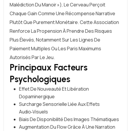
Malédiction Du Manoir »), Le Cerveau Perçoit
Chaque Gain Comme Une Récompense Narrative
Plutôt Que Purement Monétaire. Cette Association
Renforce La Propension À Prendre Des Risques
Plus Élevés, Notamment Sur Les Lignes De
Paiement Multiples Ou Les Paris Maximums
Autorisés Par Le Jeu.
Principaux Facteurs
Psychologiques
Effet De Nouveauté Et Libération
Dopaminergique
Surcharge Sensorielle Liée Aux Effets
Audio‑visuels
Biais De Disponibilité Des Images Thématiques
Augmentation Du Flow Grâce À Une Narration