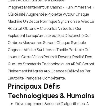
Liées Au Comportement Ludique.
Imaginez Maintenant Un Casino « Fully Immersive »
Où Réalité Augmentée Projette Autour Chaque
Machine Un Décor Horrifique Synchronisé Avec Le
Résultat Obtenu – Citrouilles Virtuelles Qui
Explosent Lorsqu’un Jackpot Est Déclenché Ou
Ombres Mouvantes Suivant Chaque Symbole
Gagnant Affiché Sur L’écran Tactile Portable Du
Joueur. Cette Vision Pourrait Devenir Réalité Dès
Que Les Standards Technologiques AR/VR Seront
Pleinement Intégrés Aux Licences Délivrées Par
L’autorité Française Compétente.
Principaux Défis
Technologiques & Humains
Développement Sécurisé D’algorithmes IA