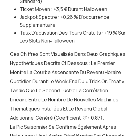
Standard)
Ticket Moyen : +3,5 € Durant Halloween
Jackpot Spectre : +0,26 % D’occurrence
Supplémentaire
Taux D’activation Des Tours Gratuits : +19 % Sur
Les Slots Non‑Halloween
Ces Chiffres Sont Visualisés Dans Deux Graphiques
Hypothétiques Décrits Ci‑dessous : Le Premier
Montre La Courbe Ascendante Du Revenu Horaire
Quotidien Durant Le Week‑end Du « Trick‑or‑Treat »,
Tandis Que Le Second Illustre La Corrélation
Linéaire Entre Le Nombre De Nouvelles Machines
Thématiques Installées Et Le Revenu Global
Additionnel Généré (coefficient R² ≈ 0,87).
Le Pic Saisonnier Se Confirme Également Après