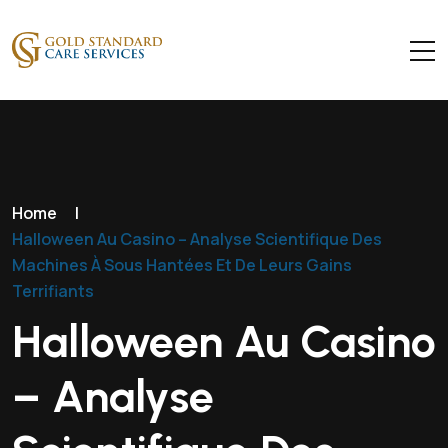
Home
|
Halloween Au Casino – Analyse Scientifique Des
Machines À Sous Hantées Et De Leurs Gains
Terrifiants
Halloween Au Casino
– Analyse