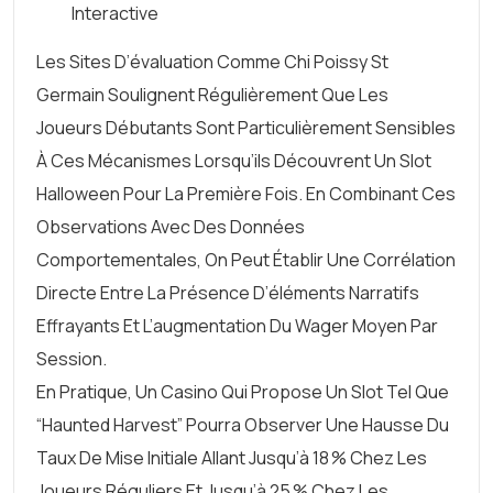
Interactive
Les Sites D’évaluation Comme Chi Poissy St
Germain Soulignent Régulièrement Que Les
Joueurs Débutants Sont Particulièrement Sensibles
À Ces Mécanismes Lorsqu’ils Découvrent Un Slot
Halloween Pour La Première Fois. En Combinant Ces
Observations Avec Des Données
Comportementales, On Peut Établir Une Corrélation
Directe Entre La Présence D’éléments Narratifs
Effrayants Et L’augmentation Du Wager Moyen Par
Session.
En Pratique, Un Casino Qui Propose Un Slot Tel Que
“Haunted Harvest” Pourra Observer Une Hausse Du
Taux De Mise Initiale Allant Jusqu’à 18 % Chez Les
Joueurs Réguliers Et Jusqu’à 25 % Chez Les