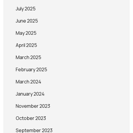
July 2025
June 2025
May 2025
April 2025
March 2025
February 2025
March 2024
January 2024
November 2023
October 2023
September 2023