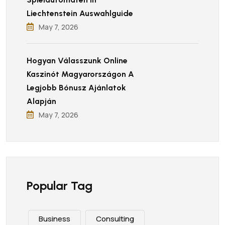
Liechtenstein Auswahlguide
May 7, 2026
Hogyan Válasszunk Online
Kaszinót Magyarországon A
Legjobb Bónusz Ajánlatok
Alapján
May 7, 2026
Popular Tag
Business
Consulting