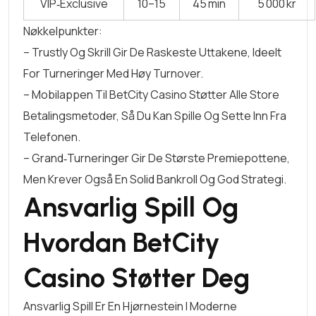
VIP‑exclusive
10–15
45 Min
5 000 Kr
Nøkkelpunkter:
– Trustly Og Skrill Gir De Raskeste Uttakene, Ideelt
For Turneringer Med Høy Turnover.
– Mobilappen Til BetCity Casino Støtter Alle Store
Betalingsmetoder, Så Du Kan Spille Og Sette Inn Fra
Telefonen.
– Grand‑turneringer Gir De Største Premiepottene,
Men Krever Også En Solid Bankroll Og God Strategi.
Ansvarlig Spill Og
Hvordan BetCity
Casino Støtter Deg
Ansvarlig Spill Er En Hjørnestein I Moderne