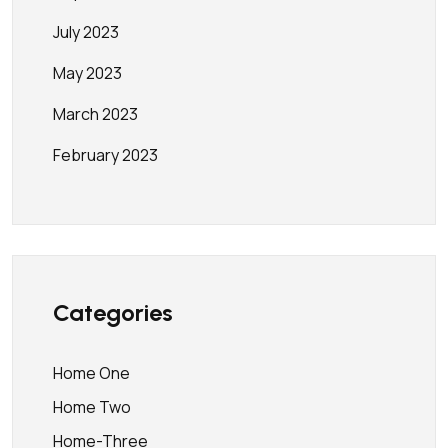
July 2023
May 2023
March 2023
February 2023
Categories
Home One
Home Two
Home-Three