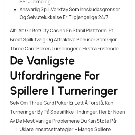
SSL‑teknologi.
Ansvarlig Spill‑verktøy Som Innskuddsgrenser
Og Selvutelukkelse Er Tilgjengelige 24/7.
Alt I Alt Gir BetCity Casino En Stabil Plattform, Et
Bredt Spillutvalg Og Attraktive Bonuser Som Gjør
Three Card Poker‑turneringene Ekstra Fristende.
De Vanligste
Utfordringene For
Spillere I Turneringer
Selv Om Three Card Poker Er Lett Å Forstå, Kan
Turneringer By På Spesifikke Hindringer. Her Er Noen
Av De Mest Vanlige Problemene Du Kan Støte På:
Uklare Innsatsstrategier – Mange Spillere