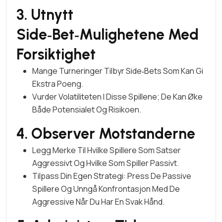
3. Utnytt
Side‑bet‑mulighetene Med
Forsiktighet
Mange Turneringer Tilbyr Side‑bets Som Kan Gi
Ekstra Poeng.
Vurder Volatiliteten I Disse Spillene; De Kan Øke
Både Potensialet Og Risikoen.
4. Observer Motstanderne
Legg Merke Til Hvilke Spillere Som Satser
Aggressivt Og Hvilke Som Spiller Passivt.
Tilpass Din Egen Strategi: Press De Passive
Spillere Og Unngå Konfrontasjon Med De
Aggressive Når Du Har En Svak Hånd.