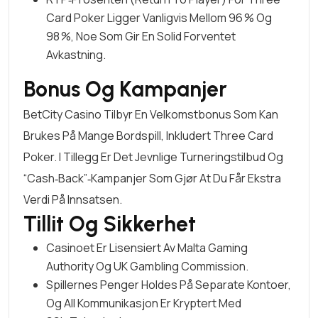
Card Poker Ligger Vanligvis Mellom 96 % Og
98 %, Noe Som Gir En Solid Forventet
Avkastning.
Bonus Og Kampanjer
BetCity Casino Tilbyr En Velkomstbonus Som Kan
Brukes På Mange Bordspill, Inkludert Three Card
Poker. I Tillegg Er Det Jevnlige Turneringstilbud Og
“cash‑back”‑kampanjer Som Gjør At Du Får Ekstra
Verdi På Innsatsen.
Tillit Og Sikkerhet
Casinoet Er Lisensiert Av Malta Gaming
Authority Og UK Gambling Commission.
Spillernes Penger Holdes På Separate Kontoer,
Og All Kommunikasjon Er Kryptert Med