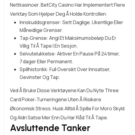
Nettkasinoer. BetCity Casino Har Implementert Flere
Verktøy Som Hjelper Deg Å Holde Kontrollen:
Innskuddsgrenser: Sett Daglige, Ukentlige Eller
Månedlige Grenser.
Tap‑grense: Angi Et Maksimumsbeløp Du Er
Villig Til Å Tape I En Sesjon.
Selvutelukkelse: Aktiver En Pause På 24 Timer,
7 Dager Eller Permanent.
Spillhistorikk: Full Oversikt Over Innsatser,
Gevinster Og Tap.
Ved Å Bruke Disse Verktøyene Kan Du Nyte Three
Card Poker‑turneringene Uten Å Risikere
Økonomisk Stress. Husk Alltid Å Spille For Moro Skyld
Og Aldri Satse Mer Enn Du Har Råd Til Å Tape.
Avsluttende Tanker