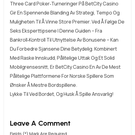
Three Card Poker‑turneringer På BetCity Casino
Gir En Spennende Blanding Av Strategi, Tempo Og
Muligheten Til Å Vinne Store Premier. Ved Å Følge De
Seks Eksperttipsene I Denne Guiden – Fra
Bankroll‑kontroll Til Utnyttelse Av Bonusene – Kan
Du Forbedre Sjansene Dine Betydelig. Kombinert
Med Raske Innskudd, Pålitelige Uttak Og Et Solid
Mobilgrensesnitt, Er BetCity Casino En Av De Mest
Pålitelige Plattformene For Norske Spillere Som
Ønsker Å Mestre Bordspillene.
Lykke Til Ved Bordet, Og Husk Å Spille Ansvarlig!
Leave A Comment
Fields (*) Mark Are Required