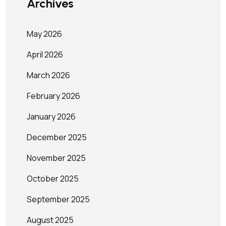
Archives
May 2026
April 2026
March 2026
February 2026
January 2026
December 2025
November 2025
October 2025
September 2025
August 2025