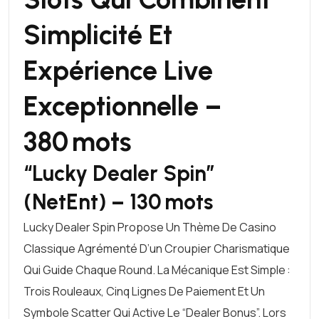
Simplicité Et
Expérience Live
Exceptionnelle –
380 Mots
“Lucky Dealer Spin”
(NetEnt) – 130 Mots
Lucky Dealer Spin Propose Un Thème De Casino
Classique Agrémenté D’un Croupier Charismatique
Qui Guide Chaque Round. La Mécanique Est Simple :
Trois Rouleaux, Cinq Lignes De Paiement Et Un
Symbole Scatter Qui Active Le “Dealer Bonus”. Lors