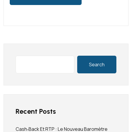
Search
Recent Posts
Cash‑back Et RTP : Le Nouveau Baromètre