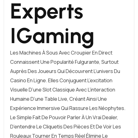
Experts
IGaming
Les Machines À Sous Avec Croupier En Direct
Connaissent Une Popularité Fulgurante, Surtout
Auprès Des Joueurs Qui Découvrent L’univers Du
Casino En Ligne. Elles Conjuguent L’excitation
Visuelle D’une Slot Classique Avec L’interaction
Humaine D’une Table Live, Créant Ainsi Une
Expérience Immersive Qui Rassure Les Néophytes.
Le Simple Fait De Pouvoir Parler À Un Vrai Dealer,
D’entendre Le Cliquetis Des Pièces Et De Voir Les
Rouleaux Tourner En Temps Réel Élimine Le