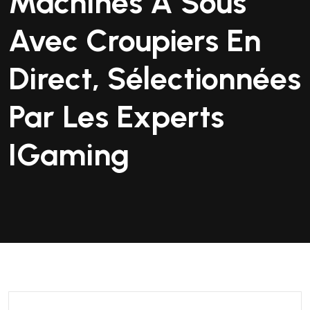
Machines À Sous
Avec Croupiers En
Direct, Sélectionnées
Par Les Experts
IGaming