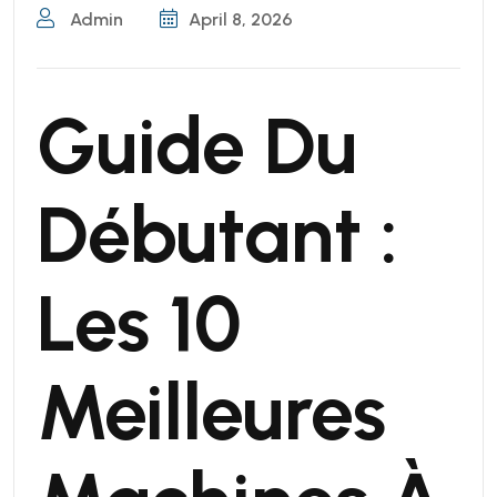
Admin
April 8, 2026
Guide Du
Débutant :
Les 10
Meilleures