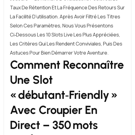
Taux De Rétention Et La Fréquence Des Retours Sur
La Facilité D’utilisation. Après Avoir Filtré Les Titres
Selon Ces Paramètres, Nous Vous Présentons
Ci‑dessous Les 10 Slots Live Les Plus Appréciées,
Les Critères Qui Les Rendent Conviviales, Puis Des
Astuces Pour Bien Démarrer Votre Aventure.
Comment Reconnaître
Une Slot
« Débutant‑friendly »
Avec Croupier En
Direct – 350 Mots