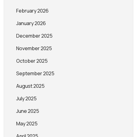
February 2026
January 2026
December 2025
November 2025
October 2025
September 2025
August 2025
July 2025
June 2025
May 2025
April 2025