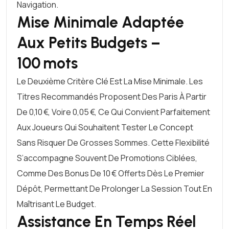
Navigation.
Mise Minimale Adaptée
Aux Petits Budgets –
100 Mots
Le Deuxième Critère Clé Est La Mise Minimale. Les
Titres Recommandés Proposent Des Paris À Partir
De 0,10 €, Voire 0,05 €, Ce Qui Convient Parfaitement
Aux Joueurs Qui Souhaitent Tester Le Concept
Sans Risquer De Grosses Sommes. Cette Flexibilité
S’accompagne Souvent De Promotions Ciblées,
Comme Des Bonus De 10 € Offerts Dès Le Premier
Dépôt, Permettant De Prolonger La Session Tout En
Maîtrisant Le Budget.
Assistance En Temps Réel