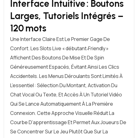
Interface Intuitive : Boutons
Larges, Tutoriels Intégrés –
120 Mots
Une Interface Claire Est Le Premier Gage De
Confort. Les Slots Live « Débutant‑friendly »
Affichent Des Boutons De Mise Et De Spin
Généreusement Espacés, Évitant Ainsi Les Clics
Accidentels. Les Menus Déroulants Sont Limités À
L’essentiel : Sélection Du Montant, Activation Du
Chat Vocal Ou Texte, Et Accès À Un Tutoriel Vidéo
Qui Se Lance Automatiquement À La Première
Connexion. Cette Approche Visuelle Réduit La
Courbe D’apprentissage Et Permet Aux Joueurs De
Se Concentrer Sur Le Jeu Plutôt Que Sur La