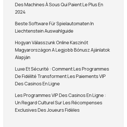
Des Machines À Sous Qui Paient Le Plus En
2024
Beste Software Für Spielautomaten In
Liechtenstein Auswahlguide
Hogyan Válasszunk Online Kaszinót
Magyarországon A Legjobb Bónusz Ajánlatok
Alapján
Luxe Et Sécurité : Comment Les Programmes
De Fidélité Transforment Les Paiements VIP
Des Casinos En Ligne
Les Programmes VIP Des Casinos En Ligne :
Un Regard Culturel Sur Les Récompenses
Exclusives Des Joueurs Fidèles