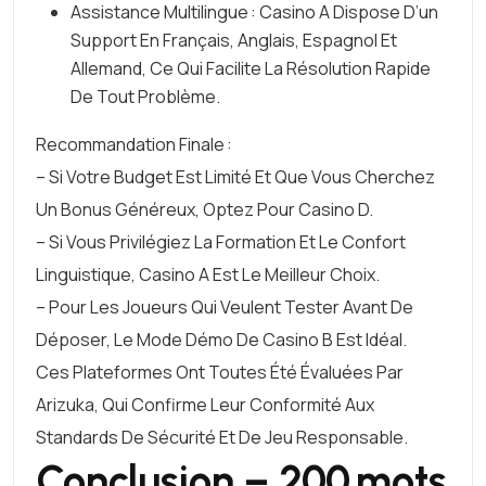
Assistance Multilingue : Casino A Dispose D’un
Support En Français, Anglais, Espagnol Et
Allemand, Ce Qui Facilite La Résolution Rapide
De Tout Problème.
Recommandation Finale :
– Si Votre Budget Est Limité Et Que Vous Cherchez
Un Bonus Généreux, Optez Pour Casino D.
– Si Vous Privilégiez La Formation Et Le Confort
Linguistique, Casino A Est Le Meilleur Choix.
– Pour Les Joueurs Qui Veulent Tester Avant De
Déposer, Le Mode Démo De Casino B Est Idéal.
Ces Plateformes Ont Toutes Été Évaluées Par
Arizuka, Qui Confirme Leur Conformité Aux
Standards De Sécurité Et De Jeu Responsable.
Conclusion – 200 Mots