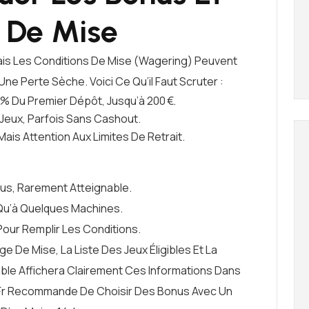
s De Mise
ais Les Conditions De Mise (wagering) Peuvent
e Perte Sèche. Voici Ce Qu’il Faut Scruter :
 % Du Premier Dépôt, Jusqu’à 200 €.
 Jeux, Parfois Sans Cashout.
Mais Attention Aux Limites De Retrait.
nus, Rarement Atteignable.
 Qu’à Quelques Machines.
Pour Remplir Les Conditions.
 De Mise, La Liste Des Jeux Éligibles Et La
iable Affichera Clairement Ces Informations Dans
Fr Recommande De Choisir Des Bonus Avec Un