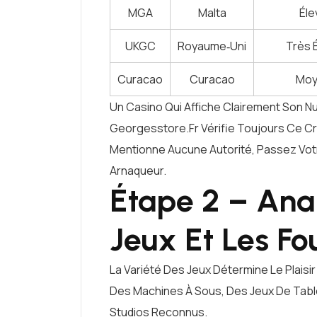
MGA
Malta
Éle
UKGC
Royaume‑Uni
Très 
Curacao
Curacao
Moy
Un Casino Qui Affiche Clairement Son Nu
Georgesstore.Fr Vérifie Toujours Ce Cri
Mentionne Aucune Autorité, Passez Votre
Arnaqueur.
Étape 2 – Anal
Jeux Et Les Fo
La Variété Des Jeux Détermine Le Plais
Des Machines À Sous, Des Jeux De Table 
Studios Reconnus.