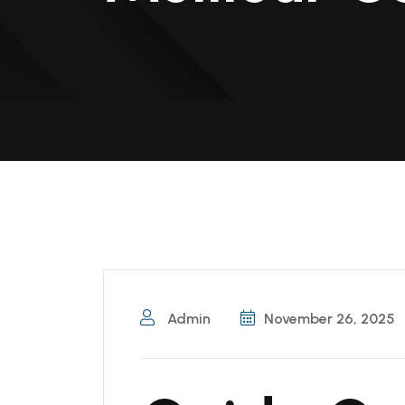
Admin
November 26, 2025