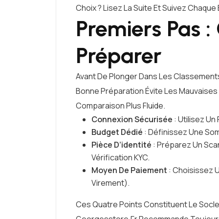
Choix ? Lisez La Suite Et Suivez Chaque
Premiers Pas : 
Préparer
Avant De Plonger Dans Les Classements
Bonne Préparation Évite Les Mauvaises
Comparaison Plus Fluide.
Connexion Sécurisée
: Utilisez Un
Budget Dédié
: Définissez Une So
Pièce D’identité
: Préparez Un Scan
Vérification KYC.
Moyen De Paiement
: Choisissez 
Virement).
Ces Quatre Points Constituent Le Socl