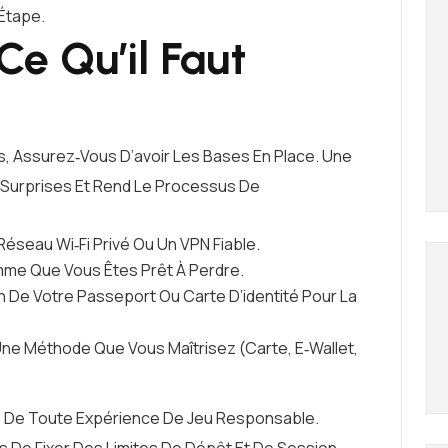
 Étape.
Ce Qu’il Faut
, Assurez‑vous D’avoir Les Bases En Place. Une
 Surprises Et Rend Le Processus De
 Réseau Wi‑Fi Privé Ou Un VPN Fiable.
mme Que Vous Êtes Prêt À Perdre.
 De Votre Passeport Ou Carte D’identité Pour La
Une Méthode Que Vous Maîtrisez (carte, E‑wallet,
e De Toute Expérience De Jeu Responsable.