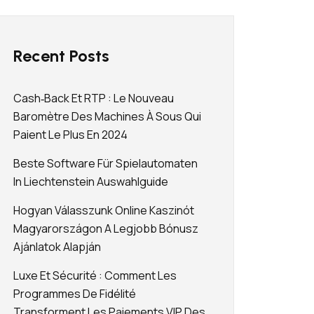
Recent Posts
Cash‑back Et RTP : Le Nouveau
Baromètre Des Machines À Sous Qui
Paient Le Plus En 2024
Beste Software Für Spielautomaten
In Liechtenstein Auswahlguide
Hogyan Válasszunk Online Kaszinót
Magyarországon A Legjobb Bónusz
Ajánlatok Alapján
Luxe Et Sécurité : Comment Les
Programmes De Fidélité
Transforment Les Paiements VIP Des