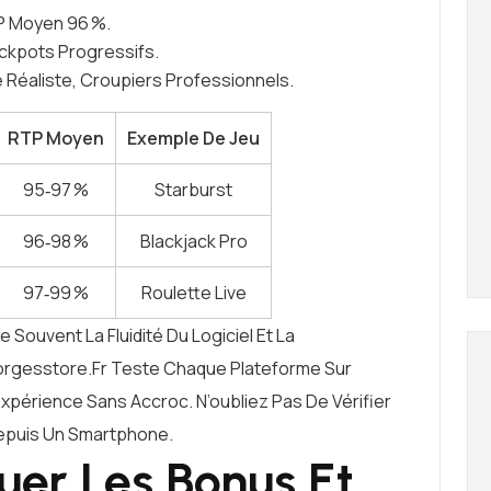
RTP Moyen 96 %.
ackpots Progressifs.
e Réaliste, Croupiers Professionnels.
RTP Moyen
Exemple De Jeu
95‑97 %
Starburst
96‑98 %
Blackjack Pro
97‑99 %
Roulette Live
 Souvent La Fluidité Du Logiciel Et La
eorgesstore.Fr Teste Chaque Plateforme Sur
Expérience Sans Accroc. N’oubliez Pas De Vérifier
Depuis Un Smartphone.
uer Les Bonus Et