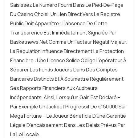
Saisissez Le Numéro Fourni Dans Le Pied‑de‑page
Du Casino Choisi. Un Lien Direct Vers Le Registre
Public Doit Apparaître ; L’absence De Cette
Transparence Est Immédiatement Signalée Par
Basketnews.Net Comme Un Facteur Négatif Majeur.
La Régulation Influence Directement La Protection
Financière : Une Licence Solide Oblige L’opérateur À
Séparer Les Fonds Joueurs Dans Des Comptes
Bancaires Distincts Et À Soumettre Régulièrement
Ses Rapports Financiers Aux Auditeurs
Indépendants. Ainsi, Lorsqu’un Gain Est Déclaré –
Par Exemple Un Jackpot Progressif De €150 000 Sur
Mega Fortune – Le Joueur Bénéficie D’une Garantie
Légale D’encaissement Dans Les Délais Prévus Par
La Loi Locale.