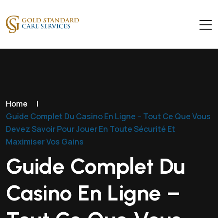
Home
|
Guide Complet Du Casino En Ligne – Tout Ce Que Vous
Devez Savoir Pour Jouer En Toute Sécurité Et
Maximiser Vos Gains
Guide Complet Du
Casino En Ligne –