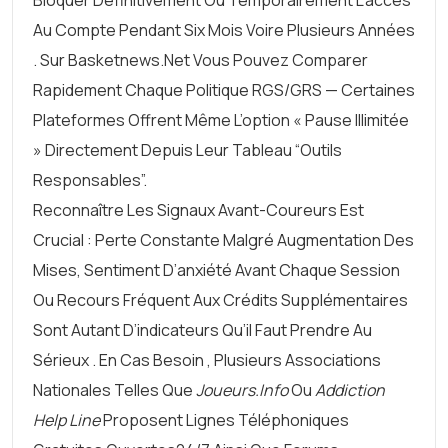
Bloquer Définitivement Ou Temporairement L’accès
Au Compte Pendant Six Mois Voire Plusieurs Années
. Sur Basketnews.Net Vous Pouvez Comparer
Rapidement Chaque Politique RGS/GRS — Certaines
Plateformes Offrent Même L’option « Pause Illimitée
» Directement Depuis Leur Tableau “Outils
Responsables”.
Reconnaître Les Signaux Avant-Coureurs Est
Crucial : Perte Constante Malgré Augmentation Des
Mises, Sentiment D’anxiété Avant Chaque Session
Ou Recours Fréquent Aux Crédits Supplémentaires
Sont Autant D’indicateurs Qu’il Faut Prendre Au
Sérieux . En Cas Besoin , Plusieurs Associations
Nationales Telles Que
Joueurs.info
Ou
Addiction
Help Line
Proposent Lignes Téléphoniques