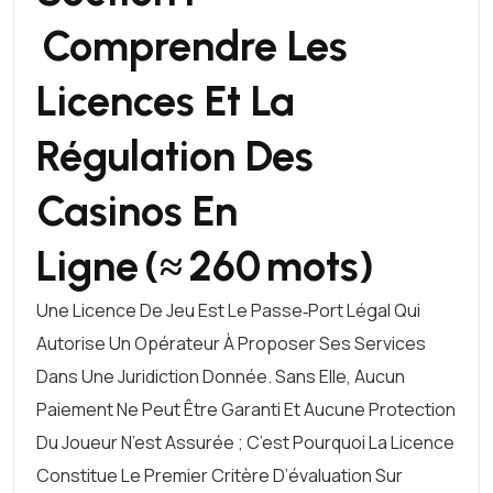
Comprendre Les
Licences Et La
Régulation Des
Casinos En
Ligne (≈ 260 Mots)
Une Licence De Jeu Est Le Passe‑port Légal Qui
Autorise Un Opérateur À Proposer Ses Services
Dans Une Juridiction Donnée. Sans Elle, Aucun
Paiement Ne Peut Être Garanti Et Aucune Protection
Du Joueur N’est Assurée ; C’est Pourquoi La Licence
Constitue Le Premier Critère D’évaluation Sur