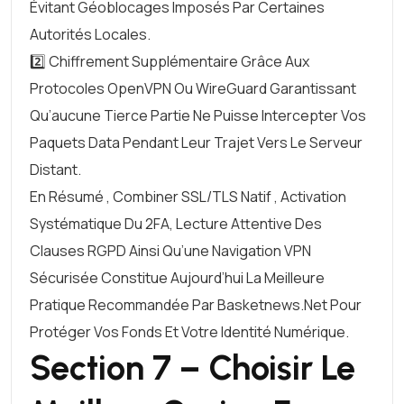
Évitant Géoblocages Imposés Par Certaines
Autorités Locales.
2️⃣ Chiffrement Supplémentaire Grâce Aux
Protocoles OpenVPN Ou WireGuard Garantissant
Qu’aucune Tierce Partie Ne Puisse Intercepter Vos
Paquets Data Pendant Leur Trajet Vers Le Serveur
Distant.
En Résumé , Combiner SSL/TLS Natif , Activation
Systématique Du 2FA, Lecture Attentive Des
Clauses RGPD Ainsi Qu’une Navigation VPN
Sécurisée Constitue Aujourd’hui La Meilleure
Pratique Recommandée Par Basketnews.Net Pour
Protéger Vos Fonds Et Votre Identité Numérique.
Section 7 – Choisir Le