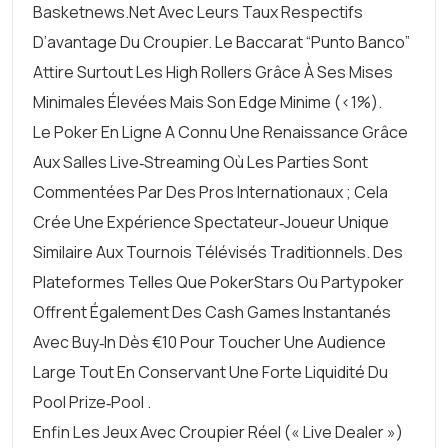
Basketnews.Net Avec Leurs Taux Respectifs
D’avantage Du Croupier. Le Baccarat “Punto Banco”
Attire Surtout Les High Rollers Grâce À Ses Mises
Minimales Élevées Mais Son Edge Minime (<1%).
Le Poker En Ligne A Connu Une Renaissance Grâce
Aux Salles Live‑streaming Où Les Parties Sont
Commentées Par Des Pros Internationaux ; Cela
Crée Une Expérience Spectateur‑joueur Unique
Similaire Aux Tournois Télévisés Traditionnels. Des
Plateformes Telles Que PokerStars Ou Partypoker
Offrent Également Des Cash Games Instantanés
Avec Buy‑in Dès €10 Pour Toucher Une Audience
Large Tout En Conservant Une Forte Liquidité Du
Pool Prize‑pool .
Enfin Les Jeux Avec Croupier Réel (« Live Dealer »)