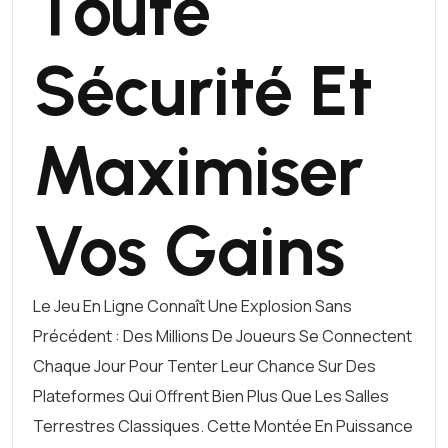
Toute
Sécurité Et
Maximiser
Vos Gains
Le Jeu En Ligne Connaît Une Explosion Sans
Précédent : Des Millions De Joueurs Se Connectent
Chaque Jour Pour Tenter Leur Chance Sur Des
Plateformes Qui Offrent Bien Plus Que Les Salles
Terrestres Classiques. Cette Montée En Puissance