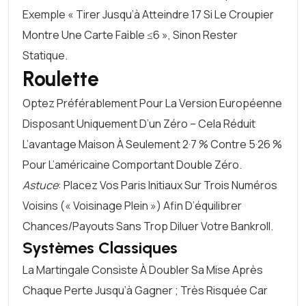
Exemple « Tirer Jusqu’à Atteindre 17 Si Le Croupier
Montre Une Carte Faible ≤6 », Sinon Rester
Statique.
Roulette
Optez Préférablement Pour La Version Européenne
Disposant Uniquement D’un Zéro – Cela Réduit
L’avantage Maison À Seulement 2·7 % Contre 5·26 %
Pour L’américaine Comportant Double Zéro.
Astuce
: Placez Vos Paris Initiaux Sur Trois Numéros
Voisins (« Voisinage Plein ») Afin D’équilibrer
Chances/payouts Sans Trop Diluer Votre Bankroll.
Systèmes Classiques
La Martingale Consiste À Doubler Sa Mise Après
Chaque Perte Jusqu’à Gagner ; Très Risquée Car