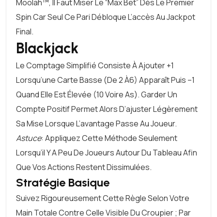
Moolah™, Il Faut Miser Le “max Bet” Dès Le Premier
Spin Car Seul Ce Pari Débloque L’accès Au Jackpot
Final.
Blackjack
Le Comptage Simplifié Consiste À Ajouter +1
Lorsqu’une Carte Basse (de 2 À6) Apparaît Puis –1
Quand Elle Est Élevée (10 Voire As). Garder Un
Compte Positif Permet Alors D’ajuster Légèrement
Sa Mise Lorsque L’avantage Passe Au Joueur.
Astuce
: Appliquez Cette Méthode Seulement
Lorsqu’il Y A Peu De Joueurs Autour Du Tableau Afin
Que Vos Actions Restent Dissimulées.
Stratégie Basique
Suivez Rigoureusement Cette Règle Selon Votre
Main Totale Contre Celle Visible Du Croupier ; Par