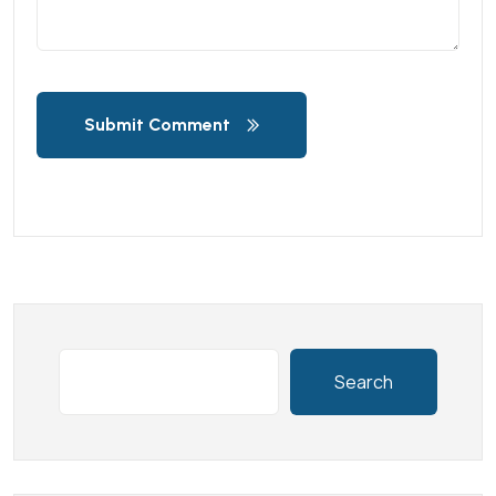
Submit Comment
Search