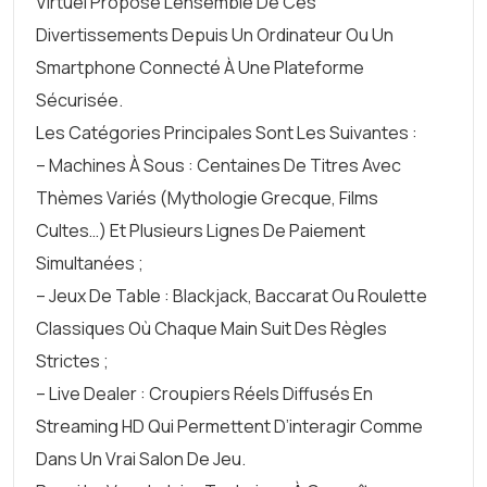
Virtuel Propose L’ensemble De Ces
Divertissements Depuis Un Ordinateur Ou Un
Smartphone Connecté À Une Plateforme
Sécurisée.
Les Catégories Principales Sont Les Suivantes :
– Machines À Sous : Centaines De Titres Avec
Thèmes Variés (mythologie Grecque, Films
Cultes…) Et Plusieurs Lignes De Paiement
Simultanées ;
– Jeux De Table : Blackjack, Baccarat Ou Roulette
Classiques Où Chaque Main Suit Des Règles
Strictes ;
– Live Dealer : Croupiers Réels Diffusés En
Streaming HD Qui Permettent D’interagir Comme
Dans Un Vrai Salon De Jeu.