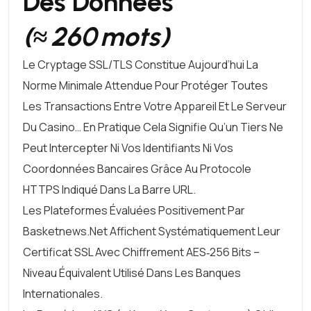
Des Données
(≈ 260 Mots)
Le Cryptage SSL/TLS Constitue Aujourd’hui La
Norme Minimale Attendue Pour Protéger Toutes
Les Transactions Entre Votre Appareil Et Le Serveur
Du Casino… En Pratique Cela Signifie Qu’un Tiers Ne
Peut Intercepter Ni Vos Identifiants Ni Vos
Coordonnées Bancaires Grâce Au Protocole
HTTPS Indiqué Dans La Barre URL.
Les Plateformes Évaluées Positivement Par
Basketnews.Net Affichent Systématiquement Leur
Certificat SSL Avec Chiffrement AES‑256 Bits –
Niveau Équivalent Utilisé Dans Les Banques
Internationales.