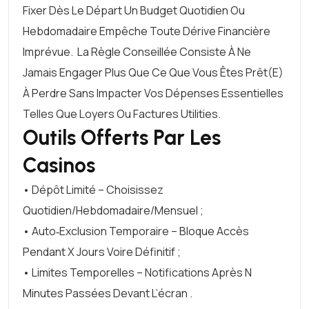
Fixer Dès Le Départ Un Budget Quotidien Ou
Hebdomadaire Empêche Toute Dérive Financière
Imprévue. La Règle Conseillée Consiste À Ne
Jamais Engager Plus Que Ce Que Vous Êtes Prêt(e)
À Perdre Sans Impacter Vos Dépenses Essentielles
Telles Que Loyers Ou Factures Utilities.
Outils Offerts Par Les
Casinos
• Dépôt Limité – Choisissez
Quotidien/hebdomadaire/mensuel ;
• Auto‑exclusion Temporaire – Bloque Accès
Pendant X Jours Voire Définitif ;
• Limites Temporelles – Notifications Après N
Minutes Passées Devant L’écran .