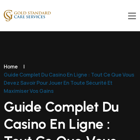
Home
|
Guide Complet Du Casino En Ligne : Tout Ce Que Vous
Devez Savoir Pour Jouer En Toute Sécurité Et
Maximiser Vos Gains
Guide Complet Du
Casino En Ligne :