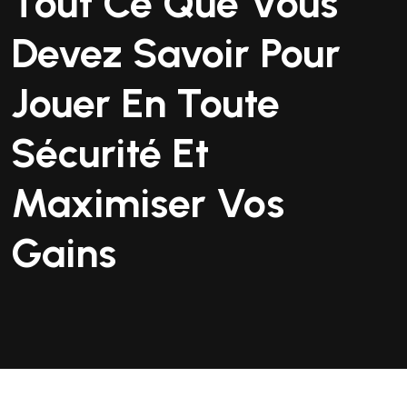
Tout Ce Que Vous
Devez Savoir Pour
Jouer En Toute
Sécurité Et
Maximiser Vos
Gains