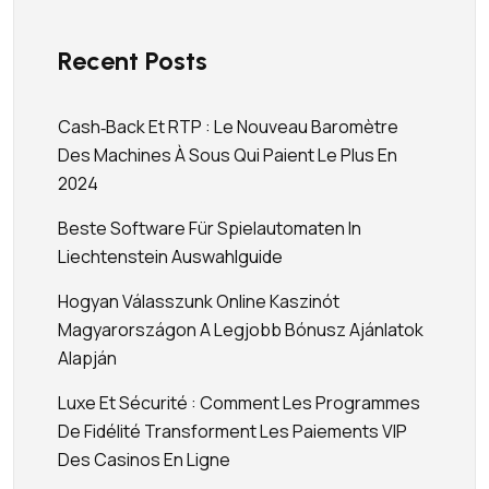
Recent Posts
Cash‑back Et RTP : Le Nouveau Baromètre
Des Machines À Sous Qui Paient Le Plus En
2024
Beste Software Für Spielautomaten In
Liechtenstein Auswahlguide
Hogyan Válasszunk Online Kaszinót
Magyarországon A Legjobb Bónusz Ajánlatok
Alapján
Luxe Et Sécurité : Comment Les Programmes
De Fidélité Transforment Les Paiements VIP
Des Casinos En Ligne