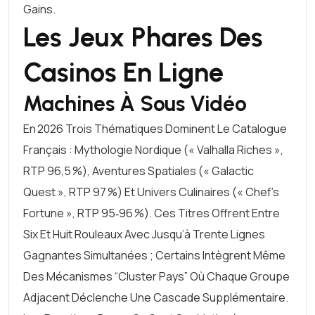
Gains.
Les Jeux Phares Des
Casinos En Ligne
Machines À Sous Vidéo
En 2026 Trois Thématiques Dominent Le Catalogue
Français : Mythologie Nordique (« Valhalla Riches »,
RTP 96,5 %), Aventures Spatiales (« Galactic
Quest », RTP 97 %) Et Univers Culinaires (« Chef’s
Fortune », RTP 95‑96 %). Ces Titres Offrent Entre
Six Et Huit Rouleaux Avec Jusqu’à Trente Lignes
Gagnantes Simultanées ; Certains Intègrent Même
Des Mécanismes “cluster Pays” Où Chaque Groupe
Adjacent Déclenche Une Cascade Supplémentaire.