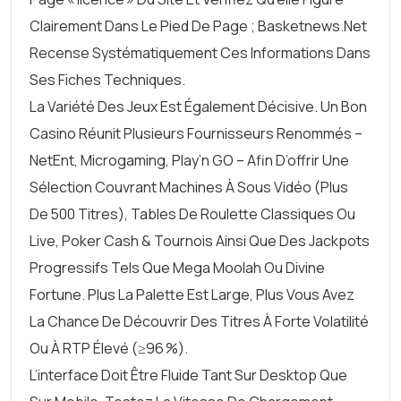
Clairement Dans Le Pied De Page ; Basketnews.Net
Recense Systématiquement Ces Informations Dans
Ses Fiches Techniques.
La Variété Des Jeux Est Également Décisive. Un Bon
Casino Réunit Plusieurs Fournisseurs Renommés –
NetEnt, Microgaming, Play’n GO – Afin D’offrir Une
Sélection Couvrant Machines À Sous Vidéo (plus
De 500 Titres), Tables De Roulette Classiques Ou
Live, Poker Cash & Tournois Ainsi Que Des Jackpots
Progressifs Tels Que Mega Moolah Ou Divine
Fortune. Plus La Palette Est Large, Plus Vous Avez
La Chance De Découvrir Des Titres À Forte Volatilité
Ou À RTP Élevé (≥96 %).
L’interface Doit Être Fluide Tant Sur Desktop Que