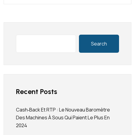
Search
Recent Posts
Cash‑back Et RTP : Le Nouveau Baromètre
Des Machines À Sous Qui Paient Le Plus En
2024