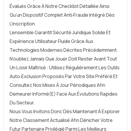
Évalués Grâce À Notre Checklist Détaillée Ainsi
Qu’un Dispositif Complet Anti‑fraude Intégré Dès
L’inscription.
L’ensemble Garantit Sécurité Juridique Solide Et
Expérience Utilisateur Fluide Grâce Aux
Technologies Modernes Décrites Précédemment.
N’oubliez Jamais Que Jouer Doit Rester Avant Tout
Un Loisir Maîtrisé : Utilisez Régulièrement Les Outils
Auto‑exclusion Proposés Par Votre Site Préféré Et
Consultez Nos Mises À Jour Périodiques Afin
Demeurer Informé(e) Face Aux Évolutions Rapides
Du Secteur.
Nous Vous Invitons Donc Dès Maintenant À Explorer
Notre Classement Actualisé Afin Dénicher Votre
Futur Partenaire Privilégié Parmi Les Meilleurs