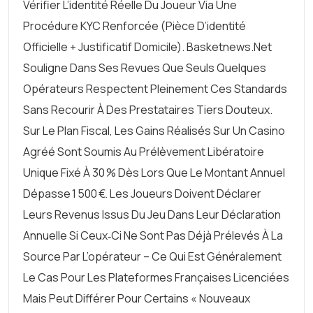
Vérifier L’identité Réelle Du Joueur Via Une
Procédure KYC Renforcée (pièce D’identité
Officielle + Justificatif Domicile). Basketnews.Net
Souligne Dans Ses Revues Que Seuls Quelques
Opérateurs Respectent Pleinement Ces Standards
Sans Recourir À Des Prestataires Tiers Douteux.
Sur Le Plan Fiscal, Les Gains Réalisés Sur Un Casino
Agréé Sont Soumis Au Prélèvement Libératoire
Unique Fixé À 30 % Dès Lors Que Le Montant Annuel
Dépasse 1 500 €. Les Joueurs Doivent Déclarer
Leurs Revenus Issus Du Jeu Dans Leur Déclaration
Annuelle Si Ceux‑ci Ne Sont Pas Déjà Prélevés À La
Source Par L’opérateur – Ce Qui Est Généralement
Le Cas Pour Les Plateformes Françaises Licenciées
Mais Peut Différer Pour Certains « Nouveaux