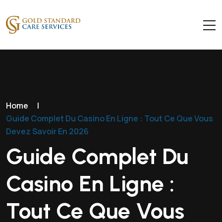
Home
|
Guide Complet Du Casino En Ligne : Tout Ce Que Vous
Devez Savoir En 2026
Guide Complet Du
Casino En Ligne :
Tout Ce Que Vous