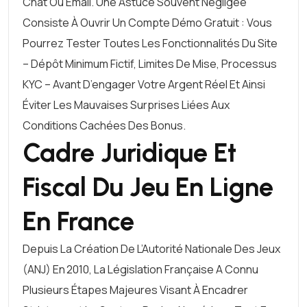
Chat Ou Email. Une Astuce Souvent Négligée
Consiste À Ouvrir Un Compte Démo Gratuit : Vous
Pourrez Tester Toutes Les Fonctionnalités Du Site
– Dépôt Minimum Fictif, Limites De Mise, Processus
KYC – Avant D’engager Votre Argent Réel Et Ainsi
Éviter Les Mauvaises Surprises Liées Aux
Conditions Cachées Des Bonus.
Cadre Juridique Et
Fiscal Du Jeu En Ligne
En France
Depuis La Création De L’Autorité Nationale Des Jeux
(ANJ) En 2010, La Législation Française A Connu
Plusieurs Étapes Majeures Visant À Encadrer