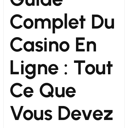
Complet Du
Casino En
Ligne : Tout
Ce Que
Vous Devez