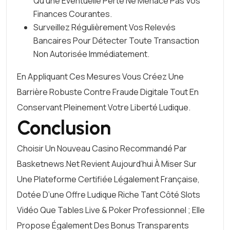
Qu’une Éventuelle Perte Ne Menace Pas Vos
Finances Courantes.
Surveillez Régulièrement Vos Relevés
Bancaires Pour Détecter Toute Transaction
Non Autorisée Immédiatement.
En Appliquant Ces Mesures Vous Créez Une
Barrière Robuste Contre Fraude Digitale Tout En
Conservant Pleinement Votre Liberté Ludique.
Conclusion
Choisir Un Nouveau Casino Recommandé Par
Basketnews.Net Revient Aujourd’hui À Miser Sur
Une Plateforme Certifiée Légalement Française,
Dotée D’une Offre Ludique Riche Tant Côté Slots
Vidéo Que Tables Live & Poker Professionnel ; Elle
Propose Également Des Bonus Transparents