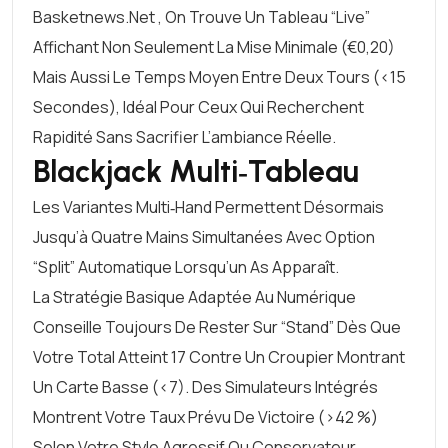
Basketnews.Net , On Trouve Un Tableau “live”
Affichant Non Seulement La Mise Minimale (€0,20)
Mais Aussi Le Temps Moyen Entre Deux Tours (<15
Secondes), Idéal Pour Ceux Qui Recherchent
Rapidité Sans Sacrifier L’ambiance Réelle.
Blackjack Multi‑tableau
Les Variantes Multi‑hand Permettent Désormais
Jusqu’à Quatre Mains Simultanées Avec Option
“split” Automatique Lorsqu’un As Apparaît.
La Stratégie Basique Adaptée Au Numérique
Conseille Toujours De Rester Sur “stand” Dès Que
Votre Total Atteint 17 Contre Un Croupier Montrant
Un Carte Basse (<7). Des Simulateurs Intégrés
Montrent Votre Taux Prévu De Victoire (>42 %)
Selon Votre Style Agressif Ou Conservateur.