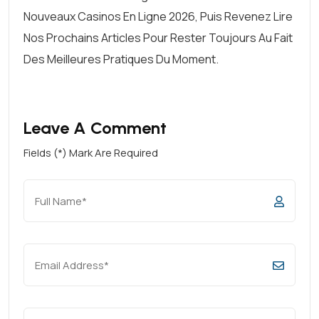
Nouveaux Casinos En Ligne 2026, Puis Revenez Lire
Nos Prochains Articles Pour Rester Toujours Au Fait
Des Meilleures Pratiques Du Moment.
Leave A Comment
Fields (*) Mark Are Required