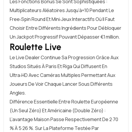
Les Fonctions Bonus Se Sont Sophisti­quées :
Multiplicateurs Aléatoires Jusqu’à×10 Pendant Le
Free‑spin Round Et Mini‑jeux Interactifs Où Il Faut
Choisir Entre Différents Ingrédients Pour Débloquer
Un Jackpot Progressif Pouvant Dépasser €1 Million.
Roulette Live
Le Live Dealer Continue Sa Progression Grâce Aux
Studios Situés À Paris Et Riga Qui Diffusent En
Ultra‑HD Avec Caméras Multiples Permettant Aux
Joueurs De Voir Chaque Lancer Sous Différents
Angles.
Différence Essentielle Entre Roulette Européenne
(un Seul Zéro) Et Américaine (double Zéro) :
L’avantage Maison Passe Respectivement De 2·70
% À 5·26 %. Sur La Plateforme Testée Par