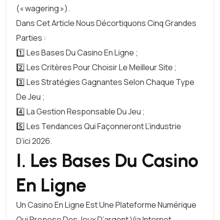
(« Wagering »).
Dans Cet Article Nous Décortiquons Cinq Grandes
Parties :
1️⃣ Les Bases Du Casino En Ligne ;
2️⃣ Les Critères Pour Choisir Le Meilleur Site ;
3️⃣ Les Stratégies Gagnantes Selon Chaque Type
De Jeu ;
4️⃣ La Gestion Responsable Du Jeu ;
5️⃣ Les Tendances Qui Façonneront L’industrie
D’ici 2026.
I. Les Bases Du Casino
En Ligne
Un Casino En Ligne Est Une Plateforme Numérique
Qui Propose Des Jeux D’argent Via Internet,