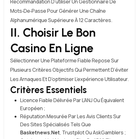
Recommandation D’utiliser Un Gestionnaire De
Mots‑de‑passe Pour Générer Une Chaîne
Alphanumérique Supérieure À 12 Caractères.
II. Choisir Le Bon
Casino En Ligne
Sélectionner Une Plateforme Fiable Repose Sur
Plusieurs Critères Objectifs Qui Permettent D’éviter
Les Arnaques Et D’optimiser L’expérience Utilisateur.
Critères Essentiels
Licence Fiable Délivrée Par L’ANJ Ou Équivalent
Européen ;
Réputation Mesurée Par Les Avis Clients Sur
Des Sites Spécialisés Tels Que
Basketnews.Net
, Trustpilot Ou AskGamblers ;