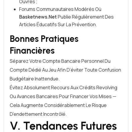
Ouvrés ;
Forums Communautaires Modérés Où
Basketnews.Net
Publie Régulièrement Des
Articles Éducatifs Sur La Prévention.
Bonnes Pratiques
Financières
Séparez Votre Compte Bancaire Personnel Du
Compte Dédié Au Jeu Afin D’éviter Toute Confusion
Budgétaire Inattendue.
Évitez Absolument Recours Aux Crédits Revolving
Ou Avances Bancaires Pour Financer Vos Mises —
Cela Augmente Considérablement Le Risque
D’endettement Incontrôlé.
V. Tendances Futures