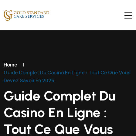
Home
|
Guide Complet Du Casino En Ligne : Tout Ce Que Vous
Devez Savoir En 2026
Guide Complet Du
Casino En Ligne :
Tout Ce Que Vous