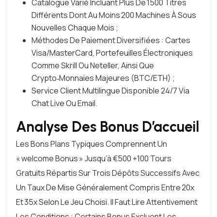
Catalogue Varié Incluant Plus De 1500 Titres
Différents Dont Au Moins 200 Machines À Sous
Nouvelles Chaque Mois ;
Méthodes De Paiement Diversifiées : Cartes
Visa/MasterCard, Portefeuilles Électroniques
Comme Skrill Ou Neteller, Ainsi Que
Crypto‑monnaies Majeures (BTC/ETH) ;
Service Client Multilingue Disponible 24/7 Via
Chat Live Ou Email.
Analyse Des Bonus D’accueil
Les Bons Plans Typiques Comprennent Un
« Welcome Bonus » Jusqu’à €500 +100 Tours
Gratuits Répartis Sur Trois Dépôts Successifs Avec
Un Taux De Mise Généralement Compris Entre 20x
Et 35x Selon Le Jeu Choisi. Il Faut Lire Attentivement
Les Conditions : Certains Bonus Excluent Les