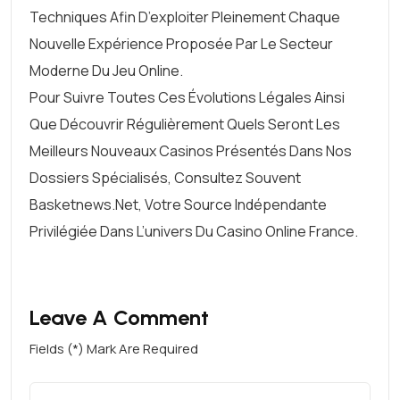
Techniques Afin D’exploiter Pleinement Chaque
Nouvelle Expérience Proposée Par Le Secteur
Moderne Du Jeu Online.
Pour Suivre Toutes Ces Évolutions Légales Ainsi
Que Découvrir Régulièrement Quels Seront Les
Meilleurs Nouveaux Casinos Présentés Dans Nos
Dossiers Spécialisés, Consultez Souvent
Basketnews.Net, Votre Source Indépendante
Privilégiée Dans L’univers Du Casino Online France.​
Leave A Comment
Fields (*) Mark Are Required