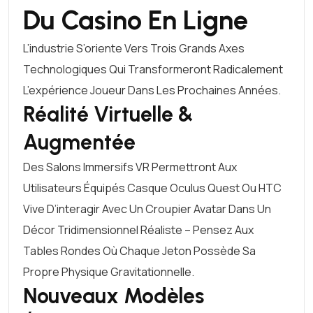
Du Casino En Ligne
L’industrie S’oriente Vers Trois Grands Axes
Technologiques Qui Transformeront Radicalement
L’expérience Joueur Dans Les Prochaines Années.
Réalité Virtuelle &
Augmentée
Des Salons Immersifs VR Permettront Aux
Utilisateurs Équipés Casque Oculus Quest Ou HTC
Vive D’interagir Avec Un Croupier Avatar Dans Un
Décor Tridimensionnel Réaliste – Pensez Aux
Tables Rondes Où Chaque Jeton Possède Sa
Propre Physique Gravitationnelle.
Nouveaux Modèles