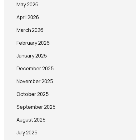
May 2026
April 2026
March 2026
February 2026
January 2026
December 2025
November 2025
October 2025
September 2025
August 2025
July 2025