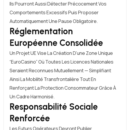
Ils Pourront Aussi Détecter Précocement Vos
Comportements Excessifs Puis Proposer
Automatiquement Une Pause Obligatoire.
Réglementation
Européenne Consolidée
Un Projet UE Vise La Création D’une Zone Unique
“EuroCasino” Où Toutes Les Licences Nationales
Seraient Reconnues Mutuellement — Simplifiant
Ainsi La Mobilité Transfrontalière Tout En
Renforçant La Protection Consommateur Grâce À
Un Cadre Harmonisé.
Responsabilité Sociale
Renforcée
Les Futurs Opérateurs Devront Publier