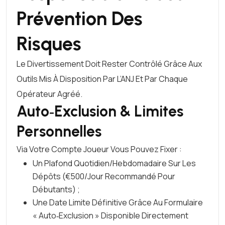
Prévention Des
Risques
Le Divertissement Doit Rester Contrôlé Grâce Aux
Outils Mis À Disposition Par L’ANJ Et Par Chaque
Opérateur Agréé.
Auto‑exclusion & Limites
Personnelles
Via Votre Compte Joueur Vous Pouvez Fixer :
Un Plafond Quotidien/hebdomadaire Sur Les
Dépôts (€500/jour Recommandé Pour
Débutants) ;
Une Date Limite Définitive Grâce Au Formulaire
« Auto‑exclusion » Disponible Directement