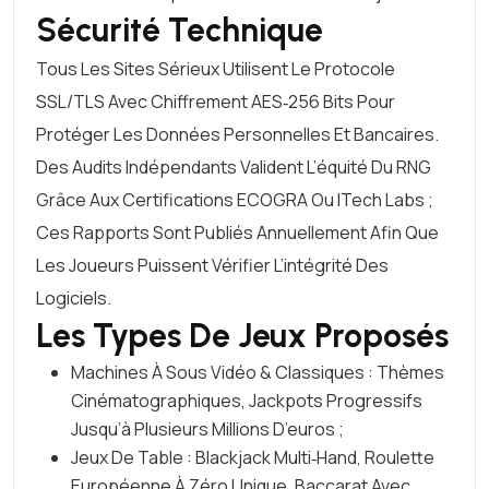
Sécurité Technique
Tous Les Sites Sérieux Utilisent Le Protocole
SSL/TLS Avec Chiffrement AES‑256 Bits Pour
Protéger Les Données Personnelles Et Bancaires.
Des Audits Indépendants Valident L’équité Du RNG
Grâce Aux Certifications ECOGRA Ou ITech Labs ;
Ces Rapports Sont Publiés Annuellement Afin Que
Les Joueurs Puissent Vérifier L’intégrité Des
Logiciels.
Les Types De Jeux Proposés
Machines À Sous Vidéo & Classiques : Thèmes
Cinématographiques, Jackpots Progressifs
Jusqu’à Plusieurs Millions D’euros ;
Jeux De Table : Blackjack Multi‑hand, Roulette
Européenne À Zéro Unique, Baccarat Avec