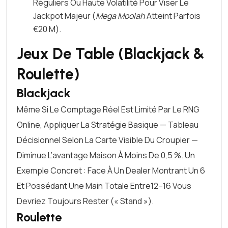
Réguliers Ou Haute Volatilité Pour Viser Le
Jackpot Majeur (
Mega Moolah
Atteint Parfois
€20 M).
Jeux De Table (blackjack &
Roulette)
Blackjack
Même Si Le Comptage Réel Est Limité Par Le RNG
Online, Appliquer La Stratégie Basique — Tableau
Décisionnel Selon La Carte Visible Du Croupier —
Diminue L’avantage Maison À Moins De 0,5 %. Un
Exemple Concret : Face À Un Dealer Montrant Un 6
Et Possédant Une Main Totale Entre12–16 Vous
Devriez Toujours Rester (« Stand »).
Roulette