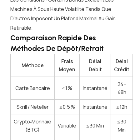
Machines À Sous Haute Volatilité Tandis Que
D’autres Imposent Un Plafond Maximal Au Gain
Retirable.
Comparaison Rapide Des
Méthodes De Dépôt/retrait
Frais
Délai
Délai
Méthode
Moyen
Débit
Crédit
24–
Carte Bancaire
≤ 1 %
Instantané
48h
Skrill / Neteller
≤ 0,5 %
Instantané
≤ 12h
Crypto‑monnaie
≤ 30
Variable
≤ 30 Min
(BTC)
Min