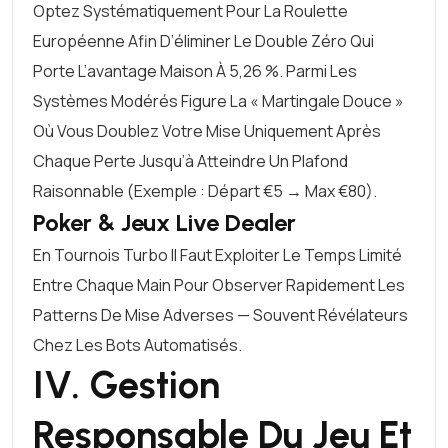
Optez Systématiquement Pour La Roulette
Européenne Afin D’éliminer Le Double Zéro Qui
Porte L’avantage Maison À 5,26 %. Parmi Les
Systèmes Modérés Figure La « Martingale Douce »
Où Vous Doublez Votre Mise Uniquement Après
Chaque Perte Jusqu’à Atteindre Un Plafond
Raisonnable (exemple : Départ €5 → Max €80).
Poker & Jeux Live Dealer
En Tournois Turbo Il Faut Exploiter Le Temps Limité
Entre Chaque Main Pour Observer Rapidement Les
Patterns De Mise Adverses — Souvent Révélateurs
Chez Les Bots Automatisés.
IV. Gestion
Responsable Du Jeu Et