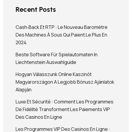
Recent Posts
Cash‑back Et RTP : Le Nouveau Baromètre
Des Machines À Sous Qui Paient Le Plus En
2024
Beste Software Für Spielautomaten In
Liechtenstein Auswahlguide
Hogyan Válasszunk Online Kaszinót
Magyarországon A Legjobb Bónusz Ajánlatok
Alapján
Luxe Et Sécurité : Comment Les Programmes
De Fidélité Transforment Les Paiements VIP
Des Casinos En Ligne
Les Programmes VIP Des Casinos En Ligne :