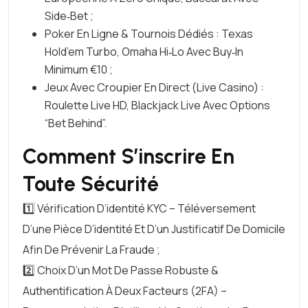
Side‑bet ;
Poker En Ligne & Tournois Dédiés : Texas
Hold’em Turbo, Omaha Hi‑Lo Avec Buy‑in
Minimum €10 ;
Jeux Avec Croupier En Direct (Live Casino) :
Roulette Live HD, Blackjack Live Avec Options
“Bet Behind”.
Comment S’inscrire En
Toute Sécurité
1️⃣ Vérification D’identité KYC – Téléversement
D’une Pièce D’identité Et D’un Justificatif De Domicile
Afin De Prévenir La Fraude ;
2️⃣ Choix D’un Mot De Passe Robuste &
Authentification À Deux Facteurs (2FA) –