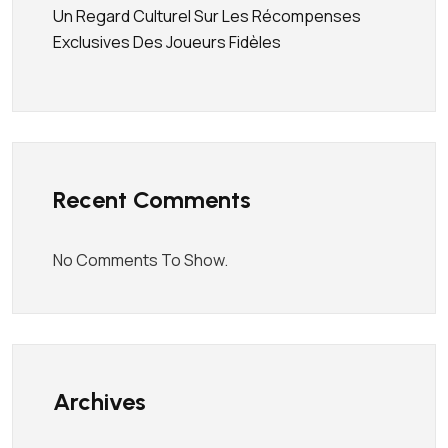
Un Regard Culturel Sur Les Récompenses
Exclusives Des Joueurs Fidèles
Recent Comments
No Comments To Show.
Archives