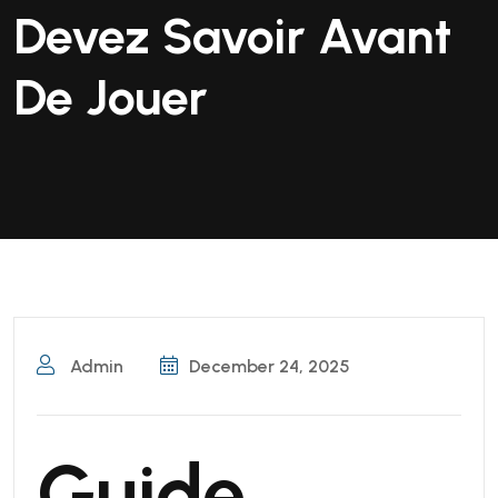
Devez Savoir Avant
De Jouer
Admin
December 24, 2025
Guide