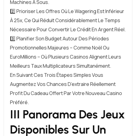
Machines À Sous.
2️⃣ Prioriser Les Offres Où Le Wagering Est Inférieur
À 25x, Ce Qui Réduit Considérablement Le Temps
Nécessaire Pour Convertir Le Crédit En Argent Réel.
3️⃣ Planifier Son Budget Autour Des Périodes
Promotionnelles Majeures – Comme Noël Ou
EuroMillions – Où Plusieurs Casinos Alignent Leurs
Meilleurs Taux Multiplicateurs Simultanément.
En Suivant Ces Trois Étapes Simples Vous
Augmentez Vos Chances D’extraire Réellement
Profit Du Cadeau Offert Par Votre Nouveau Casino
Préféré.
III Panorama Des Jeux
Disponibles Sur Un