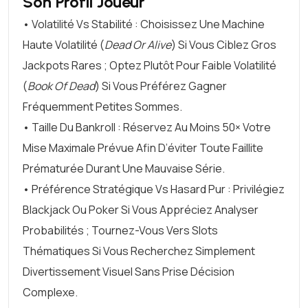
Son Profil Joueur
• Volatilité Vs Stabilité : Choisissez Une Machine
Haute Volatilité (
Dead Or Alive
) Si Vous Ciblez Gros
Jackpots Rares ; Optez Plutôt Pour Faible Volatilité
(
Book Of Dead
) Si Vous Préférez Gagner
Fréquemment Petites Sommes.
• Taille Du Bankroll : Réservez Au Moins 50× Votre
Mise Maximale Prévue Afin D’éviter Toute Faillite
Prématurée Durant Une Mauvaise Série.
• Préférence Stratégique Vs Hasard Pur : Privilégiez
Blackjack Ou Poker Si Vous Appréciez Analyser
Probabilités ; Tournez-Vous Vers Slots
Thématiques Si Vous Recherchez Simplement
Divertissement Visuel Sans Prise Décision
Complexe.