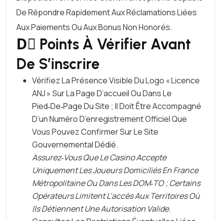
De Répondre Rapidement Aux Réclamations Liées
Aux Paiements Ou Aux Bonus Non Honorés.
D️⃣ Points À Vérifier Avant
De S’inscrire
Vérifiez La Présence Visible Du Logo « Licence
ANJ » Sur La Page D’accueil Ou Dans Le
Pied‑de‑page Du Site ; Il Doit Être Accompagné
D’un Numéro D’enregistrement Officiel Que
Vous Pouvez Confirmer Sur Le Site
Gouvernemental Dédié.
Assurez‑vous Que Le Casino Accepte
Uniquement Les Joueurs Domiciliés En France
Métropolitaine Ou Dans Les DOM‑TO ; Certains
Opérateurs Limitent L’accès Aux Territoires Où
Ils Détiennent Une Autorisation Valide.