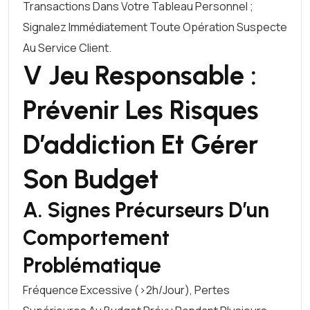
Transactions Dans Votre Tableau Personnel ;
Signalez Immédiatement Toute Opération Suspecte
Au Service Client.
V Jeu Responsable :
Prévenir Les Risques
D’addiction Et Gérer
Son Budget
A. Signes Précurseurs D’un
Comportement
Problématique
Fréquence Excessive (>2h/jour), Pertes