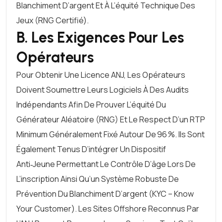
Blanchiment D’argent Et À L’équité Technique Des
Jeux (RNG Certifié).
B. Les Exigences Pour Les
Opérateurs
Pour Obtenir Une Licence ANJ, Les Opérateurs
Doivent Soumettre Leurs Logiciels À Des Audits
Indépendants Afin De Prouver L’équité Du
Générateur Aléatoire (RNG) Et Le Respect D’un RTP
Minimum Généralement Fixé Autour De 96 %. Ils Sont
Également Tenus D’intégrer Un Dispositif
Anti‑jeune Permettant Le Contrôle D’âge Lors De
L’inscription Ainsi Qu’un Système Robuste De
Prévention Du Blanchiment D’argent (KYC – Know
Your Customer). Les Sites Offshore Reconnus Par