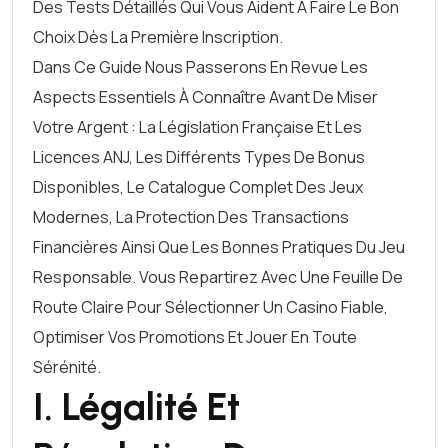
Des Tests Détaillés Qui Vous Aident À Faire Le Bon
Choix Dès La Première Inscription.
Dans Ce Guide Nous Passerons En Revue Les
Aspects Essentiels À Connaître Avant De Miser
Votre Argent : La Législation Française Et Les
Licences ANJ, Les Différents Types De Bonus
Disponibles, Le Catalogue Complet Des Jeux
Modernes, La Protection Des Transactions
Financières Ainsi Que Les Bonnes Pratiques Du Jeu
Responsable. Vous Repartirez Avec Une Feuille De
Route Claire Pour Sélectionner Un Casino Fiable,
Optimiser Vos Promotions Et Jouer En Toute
Sérénité.
I. Légalité Et