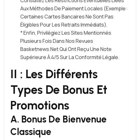
Consultez Les Restrictions Éventuelles Liées
Aux Méthodes De Paiement Locales (exemple :
Certaines Cartes Bancaires Ne Sont Pas
Éligibles Pour Les Retraits Immédiats).
* Enfin, Privilégiez Les Sites Mentionnés
Plusieurs Fois Dans Nos Revues
Basketnews.Net Qui Ont Reçu Une Note
Supérieure À 4/5 Sur La Conformité Légale.
II : Les Différents
Types De Bonus Et
Promotions
A. Bonus De Bienvenue
Classique