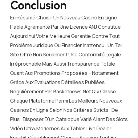
Conclusion
En Résumé Choisir Un Nouveau Casino En Ligne
Fiable Agrémenté Par Une Licence ANJ Constitue
Aujourd’hui Votre Meilleure Garantie Contre Tout
Problème Juridique Ou Financier Inattendu . Un Tel
Site Offre Non Seulement Une Conformité Légale
Irréprochable Mais Aussi Transparence Totale
Quant Aux Promotions Proposées – Notamment
Grâce Aux Évaluations Détaillées Publiées
Régulièrement Par Basketnews.Net Qui Classe
Chaque Plateforme Parmi Les Meilleurs Nouveaux
Casinos En Ligne Selon Nos Critères Stricts . De
Plus , Disposer D’un Catalogue Varié Allant Des Slots
Vidéo Ultra‑modernes Aux Tables Live Dealer
Enrichit Véritablement Chaque Session Tout En