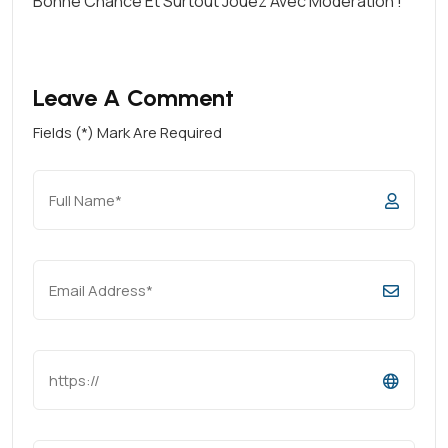
Bonne Chance Et Surtout Jouez Avec Modération !
Leave A Comment
Fields (*) Mark Are Required