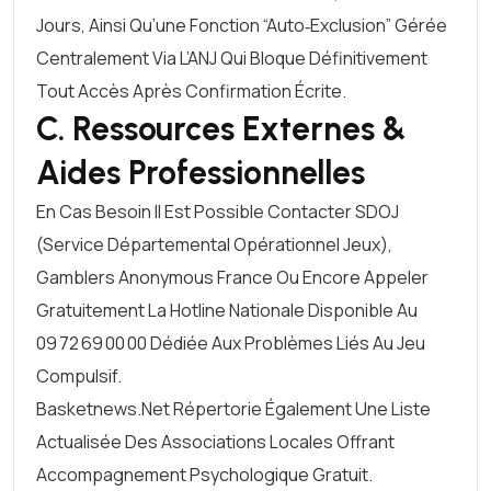
Jours, Ainsi Qu’une Fonction “auto‑exclusion” Gérée
Centralement Via L’ANJ Qui Bloque Définitivement
Tout Accès Après Confirmation Écrite.
C.​ Ressources Externes &
Aides Professionnelles
En Cas Besoin Il Est Possible Contacter SDOJ
(Service Départemental Opérationnel Jeux),
Gamblers Anonymous France Ou Encore Appeler
Gratuitement La Hotline Nationale Disponible Au
09 72 69 00 00 Dédiée Aux Problèmes Liés Au Jeu
Compulsif.
Basketnews.Net Répertorie Également Une Liste
Actualisée Des Associations Locales Offrant
Accompagnement Psychologique Gratuit.