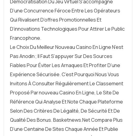
Démocratisation Du Jeu Virtuel S’accompagne
D’une Concurrence Féroce Entre Les Opérateurs
Qui Rivalisent D’offres Promotionnelles Et
D’innovations Technologiques Pour Attirer Le Public
Francophone.
Le Choix Du Meilleur Nouveau Casino En Ligne N’est
Pas Anodin ; Il Faut S’appuyer Sur Des Sources
Fiables Pour Éviter Les Arnaques Et Profiter D’une
Expérience Sécurisée. C’est Pourquoi Nous Vous
Invitons À Consulter Régulièrement Le Classement
Proposé Par
Nouveau Casino En Ligne
, Le Site De
Référence Qui Analyse Et Note Chaque Plateforme
Selon Des Critères De Légalité, De Sécurité Et De
Qualité Des Bonus. Basketnews.Net Compare Plus
D’une Centaine De Sites Chaque Année Et Publie