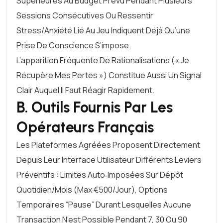
Supérieures Au Budget Prévu Pendant Plusieurs
Sessions Consécutives Ou Ressentir
Stress/anxiété Lié Au Jeu Indiquent Déjà Qu’une
Prise De Conscience S’impose.
L’apparition Fréquente De Rationalisations (« Je
Récupère Mes Pertes ») Constitue Aussi Un Signal
Clair Auquel Il Faut Réagir Rapidement.
B. Outils Fournis Par Les
Opérateurs Français
Les Plateformes Agréées Proposent Directement
Depuis Leur Interface Utilisateur Différents Leviers
Préventifs : Limites Auto‑imposées Sur Dépôt
Quotidien/mois (max €500/jour), Options
Temporaires “pause” Durant Lesquelles Aucune
Transaction N’est Possible Pendant 7, 30 Ou 90