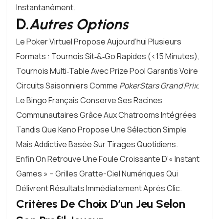
Instantanément.
D.
Autres Options
Le Poker Virtuel Propose Aujourd’hui Plusieurs
Formats : Tournois Sit‑&‑Go Rapides (<15 Minutes),
Tournois Multi‑table Avec Prize Pool Garantis Voire
Circuits Saisonniers Comme
PokerStars Grand Prix
.
Le Bingo Français Conserve Ses Racines
Communautaires Grâce Aux Chatrooms Intégrées
Tandis Que Keno Propose Une Sélection Simple
Mais Addictive Basée Sur Tirages Quotidiens.
Enfin On Retrouve Une Foule Croissante D’« Instant
Games » – Grilles Gratte-Ciel Numériques Qui
Délivrent Résultats Immédiatement Après Clic.
Critères De Choix D’un Jeu Selon