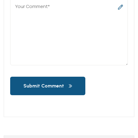
Submit Comment