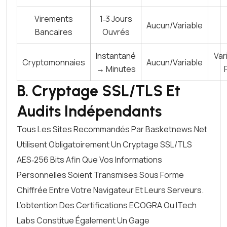
Virements
1‑3 Jours
Aucun/variable
Bancaires
Ouvrés
Instantané
Var
Cryptomonnaies
Aucun/variable
→ Minutes
B. Cryptage SSL/TLS Et
Audits Indépendants
Tous Les Sites Recommandés Par Basketnews.Net
Utilisent Obligatoirement Un Cryptage SSL/TLS
AES‑256 Bits Afin Que Vos Informations
Personnelles Soient Transmises Sous Forme
Chiffrée Entre Votre Navigateur Et Leurs Serveurs.
L’obtention Des Certifications ECOGRA Ou ITech
Labs Constitue Également Un Gage