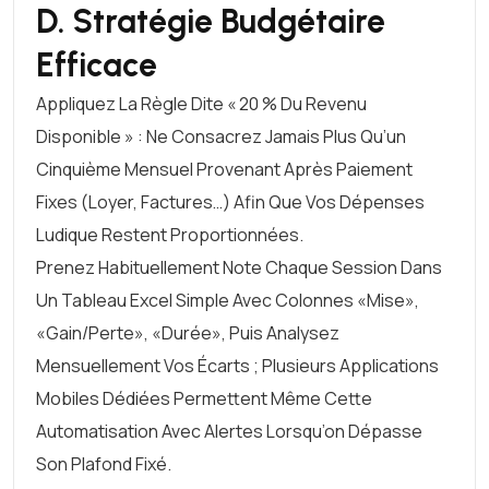
D.​ Stratégie Budgétaire
Efficace
Appliquez La Règle Dite « 20 % Du Revenu
Disponible » : Ne Consacrez Jamais Plus Qu’un
Cinquième Mensuel Provenant Après Paiement
Fixes (loyer, Factures…) Afin Que Vos Dépenses
Ludique Restent Proportionnées.
Prenez Habituellement Note Chaque Session Dans
Un Tableau Excel Simple Avec Colonnes «mise»,
«gain/perte», «durée», Puis Analysez
Mensuellement Vos Écarts ; Plusieurs Applications
Mobiles Dédiées Permettent Même Cette
Automatisation Avec Alertes Lorsqu’on Dépasse
Son Plafond Fixé.