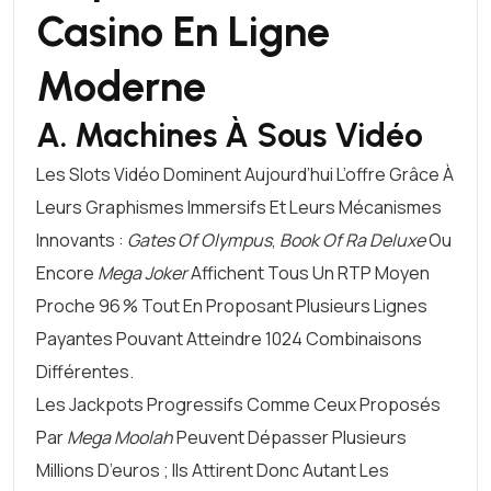
Casino En Ligne
Moderne
A. Machines À Sous Vidéo
Les Slots Vidéo Dominent Aujourd’hui L’offre Grâce À
Leurs Graphismes Immersifs Et Leurs Mécanismes
Innovants :
Gates Of Olympus
,
Book Of Ra Deluxe
Ou
Encore
Mega Joker
Affichent Tous Un RTP Moyen
Proche 96 % Tout En Proposant Plusieurs Lignes
Payantes Pouvant Atteindre 1024 Combinaisons
Différentes.
Les Jackpots Progressifs Comme Ceux Proposés
Par
Mega Moolah
Peuvent Dépasser Plusieurs
Millions D’euros ; Ils Attirent Donc Autant Les