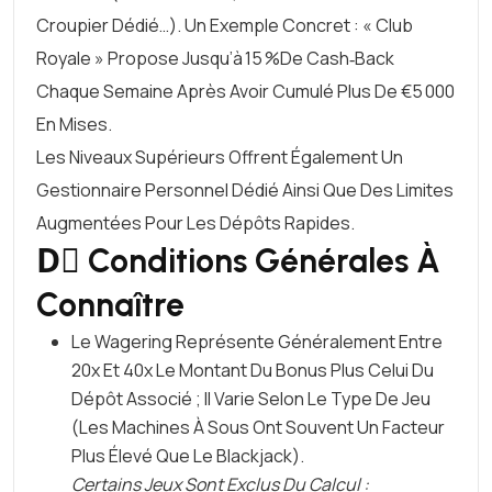
Croupier Dédié…). Un Exemple Concret : « Club
Royale » Propose Jusqu’à 15 %​de Cash‑back
Chaque Semaine Après Avoir Cumulé Plus De €5 000
En Mises.
Les Niveaux Supérieurs Offrent Également Un
Gestionnaire Personnel Dédié Ainsi Que Des Limites
Augmentées Pour Les Dépôts Rapides.
D️⃣ Conditions Générales À
Connaître
Le Wagering Représente Généralement Entre
20x Et 40x Le Montant Du Bonus Plus Celui Du
Dépôt Associé ; Il Varie Selon Le Type De Jeu
(les Machines À Sous Ont Souvent Un Facteur
Plus Élevé Que Le Blackjack).
Certains Jeux Sont Exclus Du Calcul :