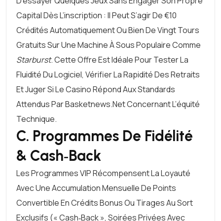
D’essayer Quelques Jeux Sans Engager Son Propre
Capital Dès L’inscription : Il Peut S’agir De €10
Crédités Automatiquement Ou Bien De Vingt Tours
Gratuits Sur Une Machine À Sous Populaire Comme
Starburst
. Cette Offre Est Idéale Pour Tester La
Fluidité Du Logiciel, Vérifier La Rapidité Des Retraits
Et Juger Si Le Casino Répond Aux Standards
Attendus Par Basketnews.Net Concernant L’équité
Technique.
C. Programmes De Fidélité
& Cash‑back
Les Programmes VIP Récompensent La Loyauté
Avec Une Accumulation Mensuelle De Points
Convertible En Crédits Bonus Ou Tirages Au Sort
Exclusifs (« Cash‑back », Soirées Privées Avec