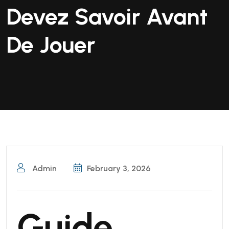
Devez Savoir Avant
De Jouer
Admin
February 3, 2026
Guide