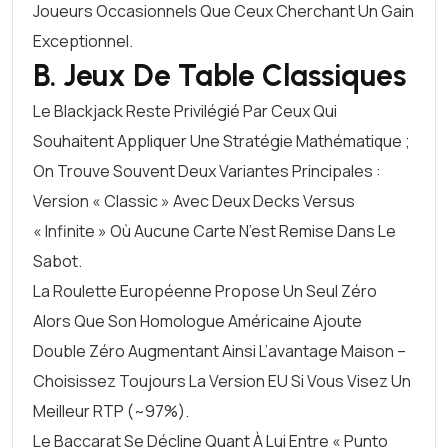
Joueurs Occasionnels Que Ceux Cherchant Un Gain
Exceptionnel.
B. Jeux De Table Classiques
Le Blackjack Reste Privilégié Par Ceux Qui
Souhaitent Appliquer Une Stratégie Mathématique ;
On Trouve Souvent Deux Variantes Principales :
Version « Classic » Avec Deux Decks Versus
« Infinite » Où Aucune Carte N’est Remise Dans Le
Sabot.
La Roulette Européenne Propose Un Seul Zéro
Alors Que Son Homologue Américaine Ajoute
Double Zéro Augmentant Ainsi L’avantage Maison –
Choisissez Toujours La Version EU Si Vous Visez Un
Meilleur RTP (~97%).
Le Baccarat Se Décline Quant À Lui Entre « Punto