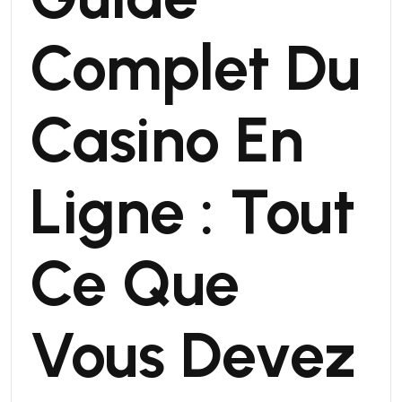
Complet Du
Casino En
Ligne : Tout
Ce Que
Vous Devez