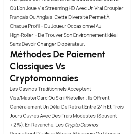
Où L’on Joue Via Streaming HD Avec Un Vrai Croupier
Français Ou Anglais. Cette Diversité Permet À
Chaque Profil – Du Joueur Occasionnel Au
High‑roller – De Trouver Son Environnement Idéal
Sans Devoir Changer D’opérateur.
Méthodes De Paiement
Classiques Vs
Cryptomonnaies
Les Casinos Traditionnels Acceptent
Visa/MasterCard Ou Skrill/Neteller ; Ils Offrent
Généralement Un Délai De Retrait Entre 24 H Et Trois
Jours Ouvrés Avec Des Frais Modestes (souvent
< 2 %). En Revanche, Les
Crypto Casinos
Permettent D’utiliser Bitcoin, Ethereum Ou Litecoin