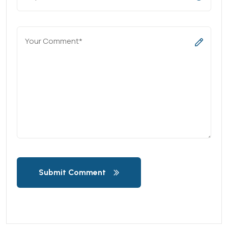
Submit Comment