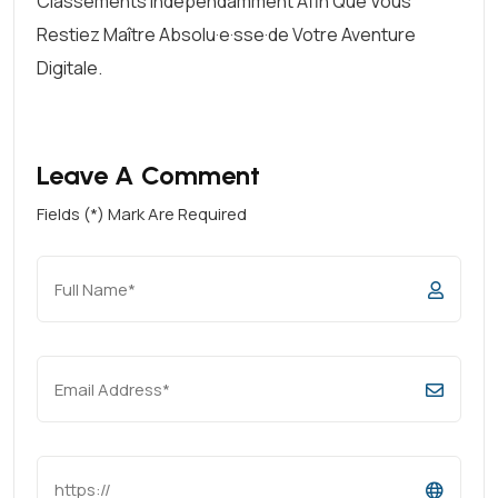
Classements Indépendamment Afin Que Vous
Restiez Maître Absolu·e·sse·de Votre Aventure
Digitale.
Leave A Comment
Fields (*) Mark Are Required