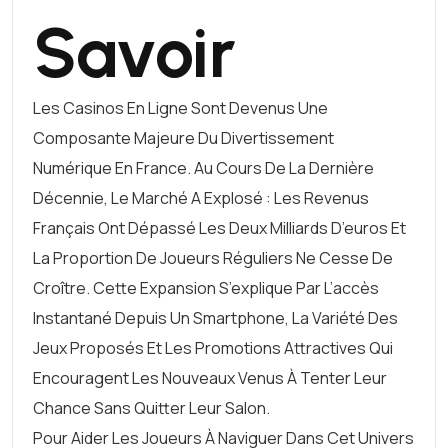
Savoir
Les Casinos En Ligne Sont Devenus Une
Composante Majeure Du Divertissement
Numérique En France. Au Cours De La Dernière
Décennie, Le Marché A Explosé : Les Revenus
Français Ont Dépassé Les Deux Milliards D’euros Et
La Proportion De Joueurs Réguliers Ne Cesse De
Croître. Cette Expansion S’explique Par L’accès
Instantané Depuis Un Smartphone, La Variété Des
Jeux Proposés Et Les Promotions Attractives Qui
Encouragent Les Nouveaux Venus À Tenter Leur
Chance Sans Quitter Leur Salon.
Pour Aider Les Joueurs À Naviguer Dans Cet Univers