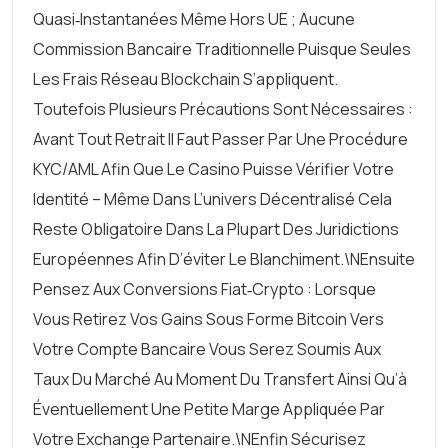
Quasi‑instantanées Même Hors UE ; Aucune
Commission Bancaire Traditionnelle Puisque Seules
Les Frais Réseau Blockchain S’appliquent.
Toutefois Plusieurs Précautions Sont Nécessaires :
Avant Tout Retrait Il Faut Passer Par Une Procédure
KYC/AML Afin Que Le Casino Puisse Vérifier Votre
Identité – Même Dans L’univers Décentralisé Cela
Reste Obligatoire Dans La Plupart Des Juridictions
Européennes Afin D’éviter Le Blanchiment.\nEnsuite
Pensez Aux Conversions Fiat‑crypto : Lorsque
Vous Retirez Vos Gains Sous Forme Bitcoin Vers
Votre Compte Bancaire Vous Serez Soumis Aux
Taux Du Marché Au Moment Du Transfert Ainsi Qu’à
Éventuellement Une Petite Marge Appliquée Par
Votre Exchange Partenaire.\nEnfin Sécurisez