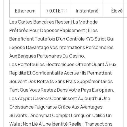
Ethereum
< 0,01 ETH
Instantané
Élevé
Les Cartes Bancaires Restent La Méthode
Préférée Pour Déposer Rapidement ; Elles
Bénéficient Toutefois D’un Contrôle KYC Strict Qui
Expose Davantage Vos Informations Personnelles
Aux Banques Partenaires Du Casino.
Les Portefeuilles Électroniques Offrent Quant À Eux
Rapidité Et Confidentialité Accrue : Ils Permettent
Souvent Des Retraits Sans Frais Supplémentaires
Tant Que Vous Restez Dans Votre Pays Européen.
Les
Crypto Casinos
Connaissent Aujourd’hui Une
Croissance Fulgurante Grâce Aux Avantages
Suivants : Anonymat Complet Lorsqu’on Utilise Un
Wallet Non Lié À Une Identité Réelle ; Transactions