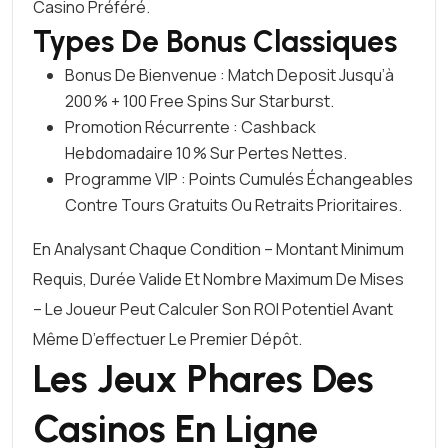
Casino Préféré.
Types De Bonus Classiques
Bonus De Bienvenue : Match Deposit Jusqu’à
200 % + 100 Free Spins Sur Starburst.
Promotion Récurrente : Cashback
Hebdomadaire 10 % Sur Pertes Nettes.
Programme VIP : Points Cumulés Échangeables
Contre Tours Gratuits Ou Retraits Prioritaires.
En Analysant Chaque Condition – Montant Minimum
Requis, Durée Valide Et Nombre Maximum De Mises
– Le Joueur Peut Calculer Son ROI Potentiel Avant
Même D’effectuer Le Premier Dépôt.
Les Jeux Phares Des
Casinos En Ligne