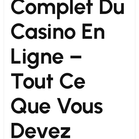
Complet Du
Casino En
Ligne –
Tout Ce
Que Vous
Devez