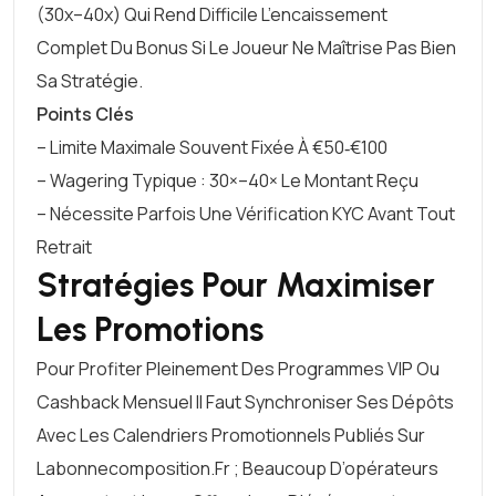
(30x–40x) Qui Rend Difficile L’encaissement
Complet Du Bonus Si Le Joueur Ne Maîtrise Pas Bien
Sa Stratégie.
Points Clés
– Limite Maximale Souvent Fixée À €50‑€100
– Wagering Typique : 30×–40× Le Montant Reçu
– Nécessite Parfois Une Vérification KYC Avant Tout
Retrait
Stratégies Pour Maximiser
Les Promotions
Pour Profiter Pleinement Des Programmes VIP Ou
Cashback Mensuel Il Faut Synchroniser Ses Dépôts
Avec Les Calendriers Promotionnels Publiés Sur
Labonnecomposition.Fr ; Beaucoup D’opérateurs