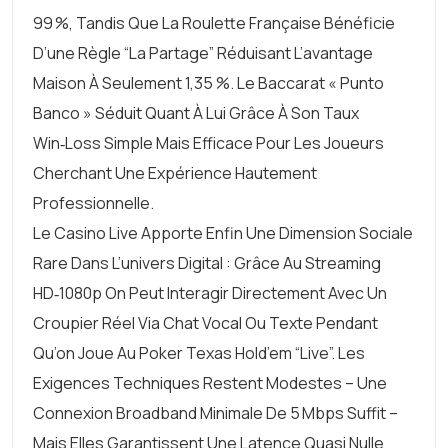
99 %, Tandis Que La Roulette Française Bénéficie
D’une Règle “La Partage” Réduisant L’avantage
Maison À Seulement 1,35 %. Le Baccarat « Punto
Banco » Séduit Quant À Lui Grâce À Son Taux
Win‑loss Simple Mais Efficace Pour Les Joueurs
Cherchant Une Expérience Hautement
Professionnelle.
Le Casino Live Apporte Enfin Une Dimension Sociale
Rare Dans L’univers Digital : Grâce Au Streaming
HD‑1080p On Peut Interagir Directement Avec Un
Croupier Réel Via Chat Vocal Ou Texte Pendant
Qu’on Joue Au Poker Texas Hold’em “Live”. Les
Exigences Techniques Restent Modestes – Une
Connexion Broadband Minimale De 5 Mbps Suffit –
Mais Elles Garantissent Une Latence Quasi Nulle