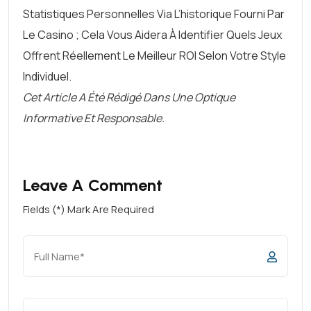
Statistiques Personnelles Via L’historique Fourni Par
Le Casino ; Cela Vous Aidera À Identifier Quels Jeux
Offrent Réellement Le Meilleur ROI Selon Votre Style
Individuel.
Cet Article A Été Rédigé Dans Une Optique
Informative Et Responsable.
Leave A Comment
Fields (*) Mark Are Required