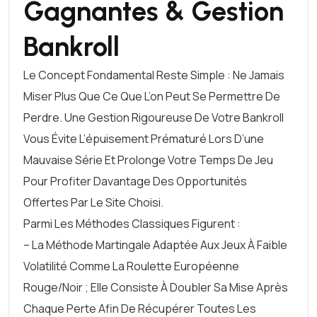
Gagnantes & Gestion
Bankroll
Le Concept Fondamental Reste Simple : Ne Jamais
Miser Plus Que Ce Que L’on Peut Se Permettre De
Perdre. Une Gestion Rigoureuse De Votre Bankroll
Vous Évite L’épuisement Prématuré Lors D’une
Mauvaise Série Et Prolonge Votre Temps De Jeu
Pour Profiter Davantage Des Opportunités
Offertes Par Le Site Choisi.
Parmi Les Méthodes Classiques Figurent :
– La Méthode Martingale Adaptée Aux Jeux À Faible
Volatilité Comme La Roulette Européenne
Rouge/noir ; Elle Consiste À Doubler Sa Mise Après
Chaque Perte Afin De Récupérer Toutes Les