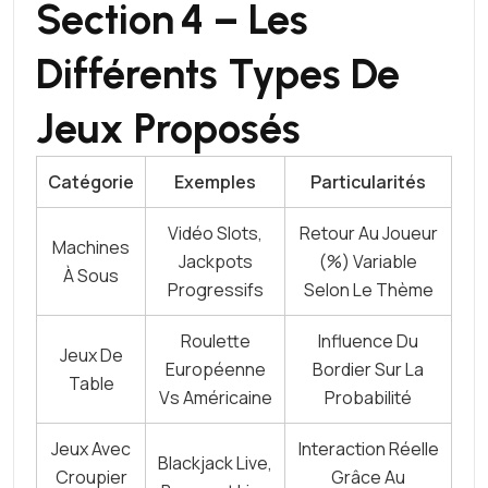
Section 4 – Les
Différents Types De
Jeux Proposés
Catégorie
Exemples
Particularités
Vidéo Slots,
Retour Au Joueur
Machines
Jackpots
(%) Variable
À Sous
Progressifs
Selon Le Thème
Roulette
Influence Du
Jeux De
Européenne
Bordier Sur La
Table
Vs Américaine
Probabilité
Jeux Avec
Interaction Réelle
Blackjack Live,
Croupier
Grâce Au