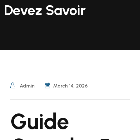
Devez Savoir
Admin
March 14, 2026
Guide