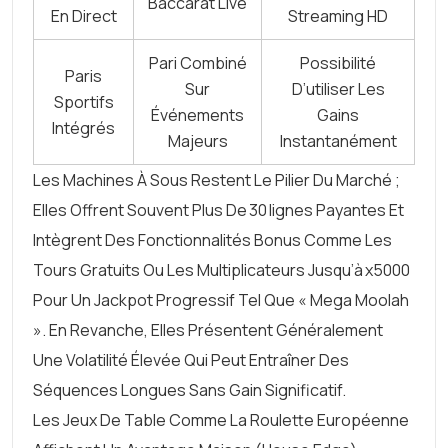
Baccarat Live
En Direct
Streaming HD
Pari Combiné
Possibilité
Paris
Sur
D’utiliser Les
Sportifs
Événements
Gains
Intégrés
Majeurs
Instantanément
Les Machines À Sous Restent Le Pilier Du Marché ;
Elles Offrent Souvent Plus De 30 Lignes Payantes Et
Intègrent Des Fonctionnalités Bonus Comme Les
Tours Gratuits Ou Les Multiplicateurs Jusqu’à X5000
Pour Un Jackpot Progressif Tel Que « Mega Moolah
». En Revanche, Elles Présentent Généralement
Une Volatilité Élevée Qui Peut Entraîner Des
Séquences Longues Sans Gain Significatif.
Les Jeux De Table Comme La Roulette Européenne