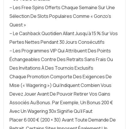
– Les Free Spins Offerts Chaque Semaine Sur Une
Sélection De Slots Populaires Comme « Gonzo’s
Quest »
– Le Cashback Quotidien Allant Jusqu’à 15 % Sur Vos
Pertes Nettes Pendant 30 Jours Consécutifs
– Les Programmes VIP Qui Attribuent Des Points
Échangeables Contre Des Retraits Sans Frais Ou
Des Invitations À Des Tournois Exclusifs
Chaque Promotion Comporte Des Exigences De
Mise (« Wagering ») Qui Indiquent Combien Vous
Devez Jouer Avant De Pouvoir Retirer Vos Gains
Associés Au Bonus. Par Exemple, Un Bonus 200 €
Avec Un Wagering 30x Signifie Qu’il Faut
Placer 6 000 € (200 × 30) Avant Toute Demande De
Retrait. Certains Sites Imposent Également Un