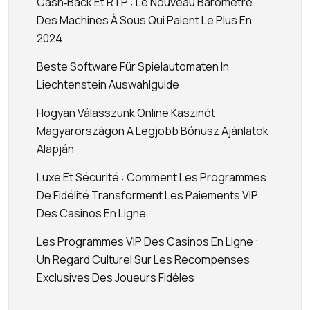
Cash‑back Et RTP : Le Nouveau Baromètre
Des Machines À Sous Qui Paient Le Plus En
2024
Beste Software Für Spielautomaten In
Liechtenstein Auswahlguide
Hogyan Válasszunk Online Kaszinót
Magyarországon A Legjobb Bónusz Ajánlatok
Alapján
Luxe Et Sécurité : Comment Les Programmes
De Fidélité Transforment Les Paiements VIP
Des Casinos En Ligne
Les Programmes VIP Des Casinos En Ligne :
Un Regard Culturel Sur Les Récompenses
Exclusives Des Joueurs Fidèles