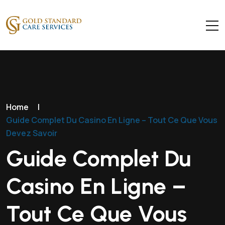
Home
|
Guide Complet Du Casino En Ligne – Tout Ce Que Vous
Devez Savoir
Guide Complet Du
Casino En Ligne –
Tout Ce Que Vous