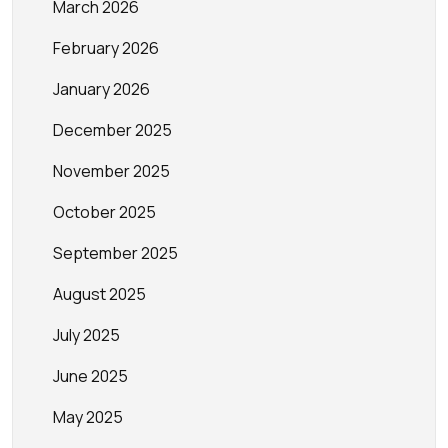
March 2026
February 2026
January 2026
December 2025
November 2025
October 2025
September 2025
August 2025
July 2025
June 2025
May 2025