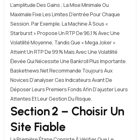
L’amplitude Des Gains ; La Mise Minimale Ou
Maximale Fixe Les Limites D’entrée Pour Chaque
Session. Par Exemple, La Machine À Sous «
Starburst » Propose Un RTP De 96,1 % Avec Une
Volatilité Moyenne, Tandis Que « Mega Joker »
Atteint Un RTP De 99 % Mais Avec Une Volatilité
Élevée Qui Nécessite Une Bankroll Plus Importante.
Basketnews.Net Recommande Toujours Aux
Novices D’analyser Ces Indicateurs Avant De
Déposer Leurs Premiers Fonds Afin D’ajuster Leurs
Attentes Et Leur Gestion Du Risque.
Section 2 – Choisir Un
Site Fiable
La Première Étape Consiste À Vérifier Que Le