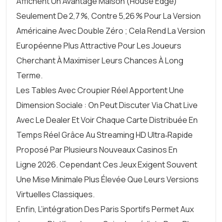
Affichent Un Avantage Maison (house Edge)
Seulement De 2,7 %, Contre 5,26 % Pour La Version
Américaine Avec Double Zéro ; Cela Rend La Version
Européenne Plus Attractive Pour Les Joueurs
Cherchant À Maximiser Leurs Chances À Long
Terme.
Les Tables Avec Croupier Réel Apportent Une
Dimension Sociale : On Peut Discuter Via Chat Live
Avec Le Dealer Et Voir Chaque Carte Distribuée En
Temps Réel Grâce Au Streaming HD Ultra‑rapide
Proposé Par Plusieurs Nouveaux Casinos En
Ligne 2026. Cependant Ces Jeux Exigent Souvent
Une Mise Minimale Plus Élevée Que Leurs Versions
Virtuelles Classiques.
Enfin, L’intégration Des Paris Sportifs Permet Aux