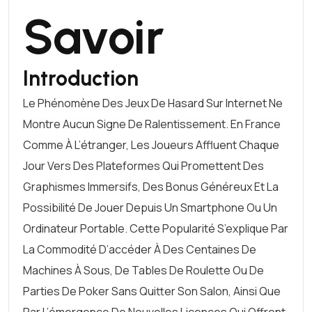
Savoir
Introduction
Le Phénomène Des Jeux De Hasard Sur Internet Ne
Montre Aucun Signe De Ralentissement. En France
Comme À L’étranger, Les Joueurs Affluent Chaque
Jour Vers Des Plateformes Qui Promettent Des
Graphismes Immersifs, Des Bonus Généreux Et La
Possibilité De Jouer Depuis Un Smartphone Ou Un
Ordinateur Portable. Cette Popularité S’explique Par
La Commodité D’accéder À Des Centaines De
Machines À Sous, De Tables De Roulette Ou De
Parties De Poker Sans Quitter Son Salon, Ainsi Que