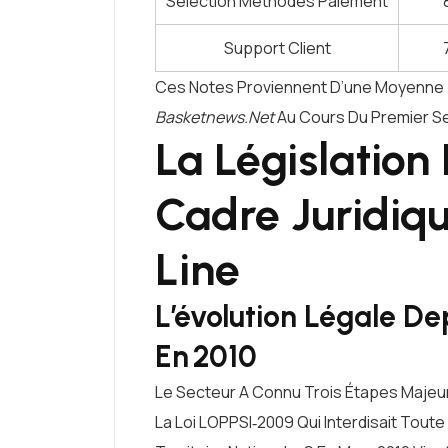
Sélection Méthodes Paiement
Support Client
Ces Notes Proviennent D’une Moyenne T
Basketnews.Net
Au Cours Du Premier S
La Législation
Cadre Juridiq
Line
L’évolution Légale De
En 2010
Le Secteur A Connu Trois Étapes Majeur
La Loi LOPPSI‑2009 Qui Interdisait Tout