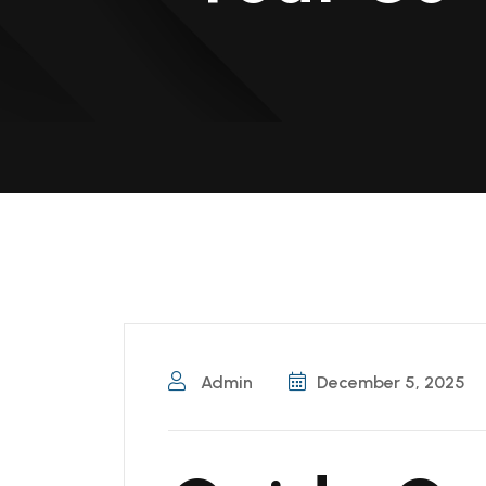
Admin
December 5, 2025