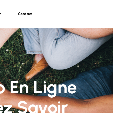
r
Contact
 En Ligne
z Savoir