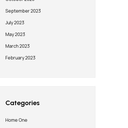
September 2023
July 2023
May 2023
March 2023
February 2023
Categories
Home One