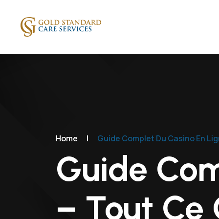
Home
|
Guide Complet Du Casino En Lig
Guide Com
– Tout Ce