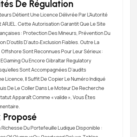
ités De Régulation
eurs Détient Une Licence Délivrée Par L’Autorité
ARJEL. Cette Autorisation Garantit Que Le Site
nçaises : Protection Des Mineurs, Prévention Du
on D’outils D’auto‑exclusion Fiables. Outre La
ns Offshore Sont Reconnues Pour Leur Sérieux :
 EGaming Ou Encore Gibraltar Regulatory
rsqu’elles Sont Accompagnées D’audits
e Licence, Il Suffit De Copier Le Numéro Indiqué
Puis De Le Coller Dans Le Moteur De Recherche
Statut Apparaît Comme « Valide », Vous Êtes
mentaire.
x Proposé
Richesse Du Portefeuille Ludique Disponible :