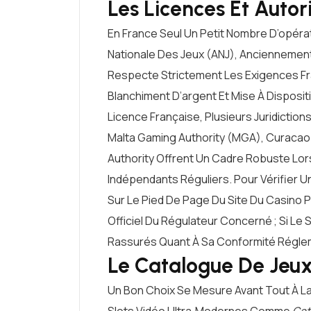
Les Licences Et Autor
En France Seul Un Petit Nombre D’opérat
Nationale Des Jeux (ANJ), Anciennement 
Respecte Strictement Les Exigences Fra
Blanchiment D’argent Et Mise À Dispositi
Licence Française, Plusieurs Juridictio
Malta Gaming Authority (MGA), Curacao
Authority Offrent Un Cadre Robuste Lo
Indépendants Réguliers. Pour Vérifier Un
Sur Le Pied De Page Du Site Du Casino 
Officiel Du Régulateur Concerné ; Si Le 
Rassurés Quant À Sa Conformité Régle
Le Catalogue De Jeu
Un Bon Choix Se Mesure Avant Tout À La 