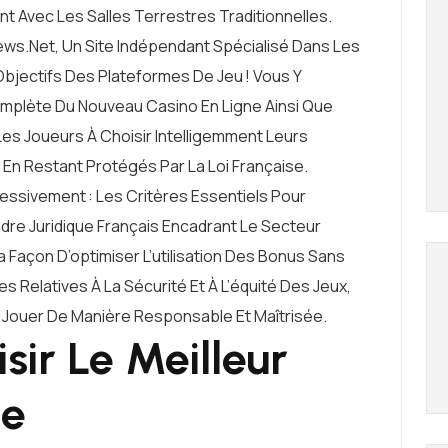
ent Avec Les Salles Terrestres Traditionnelles.
ws.Net, Un Site Indépendant Spécialisé Dans Les
bjectifs Des Plateformes De Jeu ! Vous Y
omplète Du
Nouveau Casino En Ligne
Ainsi Que
es Joueurs À Choisir Intelligemment Leurs
En Restant Protégés Par La Loi Française.
essivement : Les Critères Essentiels Pour
dre Juridique Français Encadrant Le Secteur
a Façon D’optimiser L’utilisation Des Bonus Sans
s Relatives À La Sécurité Et À L’équité Des Jeux,
r Jouer De Manière Responsable Et Maîtrisée.
ir Le Meilleur
ne