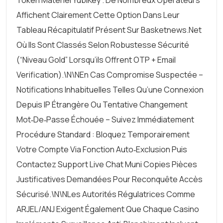
Token Matériel YubiKey . De Nombreux Opérateurs
Affichent Clairement Cette Option Dans Leur
Tableau Récapitulatif Présent Sur Basketnews.Net
Où Ils Sont Classés Selon Robustesse Sécurité
(“niveau Gold” Lorsqu’ils Offrent OTP + Email
Verification).\n\nEn Cas Compromise Suspectée –
Notifications Inhabituelles Telles Qu’une Connexion
Depuis IP Étrangère Ou Tentative Changement
Mot‑de‑passe Échouée – Suivez Immédiatement
Procédure Standard : Bloquez Temporairement
Votre Compte Via Fonction Auto‑exclusion Puis
Contactez Support Live Chat Muni Copies Pièces
Justificatives Demandées Pour Reconquête Accès
Sécurisé.\n\nLes Autorités Régulatrices Comme
ARJEL/ANJ Exigent Également Que Chaque Casino