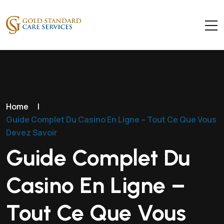
Home
|
Guide Complet Du Casino En Ligne – Tout Ce Que Vous
Devez Savoir
Guide Complet Du
Casino En Ligne –
Tout Ce Que Vous