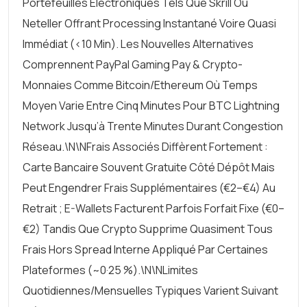
Portefeuilles Électroniques Tels Que Skrill Ou
Neteller Offrant Processing Instantané Voire Quasi
Immédiat (<10 Min). Les Nouvelles Alternatives
Comprennent PayPal Gaming Pay & Crypto-
Monnaies Comme Bitcoin/Ethereum Où Temps
Moyen Varie Entre Cinq Minutes Pour BTC Lightning
Network Jusqu’à Trente Minutes Durant Congestion
Réseau.\n\nFrais Associés Diffèrent Fortement :
Carte Bancaire Souvent Gratuite Côté Dépôt Mais
Peut Engendrer Frais Supplémentaires (€2–€4) Au
Retrait ; E-Wallets Facturent Parfois Forfait Fixe (€0–
€2) Tandis Que Crypto Supprime Quasiment Tous
Frais Hors Spread Interne Appliqué Par Certaines
Plateformes (~0·25 %).\n\nLimites
Quotidiennes/mensuelles Typiques Varient Suivant