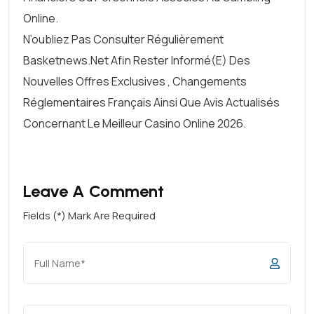
Online.
N’oubliez Pas Consulter Régulièrement
Basketnews.Net Afin Rester Informé(e) Des
Nouvelles Offres Exclusives , Changements
Réglementaires Français Ainsi Que Avis Actualisés
Concernant Le Meilleur Casino Online 2026.
Leave A Comment
Fields (*) Mark Are Required