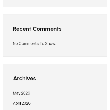
Recent Comments
No Comments To Show.
Archives
May 2026
April 2026