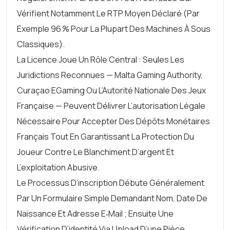
Vérifient Notamment Le RTP Moyen Déclaré (par
Exemple 96 % Pour La Plupart Des Machines À Sous
Classiques).
La Licence Joue Un Rôle Central : Seules Les
Juridictions Reconnues — Malta Gaming Authority,
Curaçao EGaming Ou L’Autorité Nationale Des Jeux
Française — Peuvent Délivrer L’autorisation Légale
Nécessaire Pour Accepter Des Dépôts Monétaires
Français Tout En Garantissant La Protection Du
Joueur Contre Le Blanchiment D’argent Et
L’exploitation Abusive.
Le Processus D’inscription Débute Généralement
Par Un Formulaire Simple Demandant Nom, Date De
Naissance Et Adresse E‑mail ; Ensuite Une
Vérification D’identité Via Upload D’une Pièce