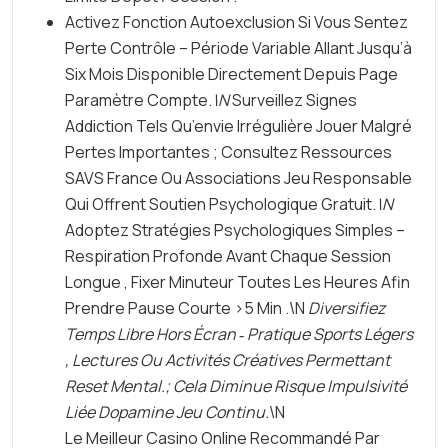
Activez Fonction Auto­exclusion Si Vous Sentez
Perte Contrôle ­– Période Variable Allant Jusqu’à
Six Mois Disponible Directement Depuis Page
Paramètre Compte.
\n
Surveillez Signes
Addiction Tels Qu’envie Irrégulière Jouer Malgré
Pertes Importantes ; Consultez Ressources
SAVS France Ou Associations Jeu Responsable
Qui Offrent Soutien Psychologique Gratuit.
\n
Adoptez Stratégies Psychologiques Simples ­–
Respiration Profonde Avant Chaque Session
Longue , Fixer Minuteur Toutes Les Heures Afin
Prendre Pause Courte >5 Min .\n
Diversifiez
Temps Libre Hors Écran ‑ Pratique Sports Légers
, Lectures Ou Activités Créatives Permettant
Reset Mental.; Cela Diminue Risque Impulsivité
Liée Dopamine Jeu Continu.
\n
Le Meilleur Casino Online Recommandé Par