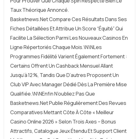
Pour Prouver Que Chaque Spin Respecte Bien Le
Taux Théorique Annoncé.
Basketnews.Net Compare Ces Résultats Dans Ses
Fiches Détaillées Et Attribue Un Score “équité” Qui
Facilite La Sélection Parmi Les Nouveaux Casinos En
Ligne Répertoriés Chaque Mois.\n\nLes
Programmes Fidélité Varient Également Fortement :
Certains Offrent Un Cashback Mensuel Allant
Jusqu’à 12 %, Tandis Que D’autres Proposent Un
Club VIP Avec Manager Dédié Dès La Première Mise
Qualifiée.\n\nEnfin N’oubliez Pas Que
Basketnews.Net Publie Régulièrement Des Revues
Comparatives Mettant Côte À Côte « Meilleur
Casino Online 2026 » Selon Trois Axes – Bonus
Attractifs, Catalogue Jeux Étendu Et Support Client