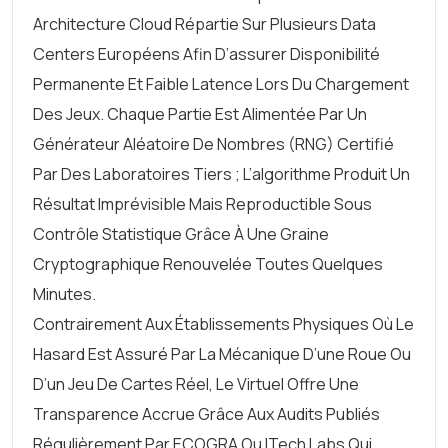
Architecture Cloud Répartie Sur Plusieurs Data
Centers Européens Afin D’assurer Disponibilité
Permanente Et Faible Latence Lors Du Chargement
Des Jeux. Chaque Partie Est Alimentée Par Un
Générateur Aléatoire De Nombres (RNG) Certifié
Par Des Laboratoires Tiers ; L’algorithme Produit Un
Résultat Imprévisible Mais Reproductible Sous
Contrôle Statistique Grâce À Une Graine
Cryptographique Renouvelée Toutes Quelques
Minutes.
Contrairement Aux Établissements Physiques Où Le
Hasard Est Assuré Par La Mécanique D’une Roue Ou
D’un Jeu De Cartes Réel, Le Virtuel Offre Une
Transparence Accrue Grâce Aux Audits Publiés
Régulièrement Par ECOGRA Ou ITech Labs Qui