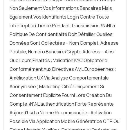
Non Seulement Vos Informations Bancaires Mais
Également Vos Identifiants Login Contre Toute
Interception Tierce Pendant Transmission.\n\nLa
Politique De Confidentialité Doit Détailler Quelles
Données Sont Collectées – Nom Complet, Adresse
Postale, Numéro Bancaire/crypto Address – Ainsi
Que Leurs Finalités : Validation KYC Obligatoire
Conformément Aux Directives AML Européennes ;
Amélioration UX Via Analyse Comportementale
Anonymisée ; Marketing Ciblé Uniquement Si
Consentement Explicite Fourni Lors Création Du
Compte.\n\nL’authentification Forte Représente
Aujourd’hui La Norme Recommandée : Activation
Possible Via Application Mobile Génératrice OTP Ou