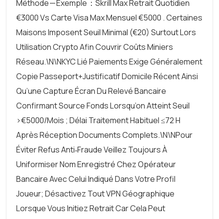
Méthode — Exemple ：Skrill Max Retrait Quotidien
€3000 Vs Carte Visa Max Mensuel €5000 . Certaines
Maisons Imposent Seuil Minimal (€20) Surtout Lors
Utilisation Crypto Afin Couvrir Coûts Miniers
Réseau.\n\nKYC Lié Paiements Exige Généralement
Copie Passeport+justificatif Domicile Récent Ainsi
Qu’une Capture Écran Du Relevé Bancaire
Confirmant Source Fonds Lorsqu’on Atteint Seuil
>€5000/mois ; Délai Traitement Habituel ≤72 H
Après Réception Documents Complets.\n\nPour
Éviter Refus Anti‑fraude Veillez Toujours À
Uniformiser Nom Enregistré Chez Opérateur
Bancaire Avec Celui Indiqué Dans Votre Profil
Joueur; Désactivez Tout VPN Géographique
Lorsque Vous Initiez Retrait Car Cela Peut