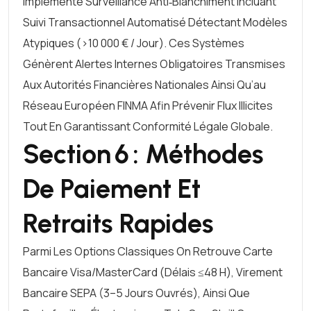
Implémente Surveillance Anti‑blanchiment Incluant
Suivi Transactionnel Automatisé Détectant Modèles
Atypiques (>10 000 € / Jour). Ces Systèmes
Génèrent Alertes Internes Obligatoires Transmises
Aux Autorités Financières Nationales Ainsi Qu’au
Réseau Européen FINMA Afin Prévenir Flux Illicites
Tout En Garantissant Conformité Légale Globale.
Section 6 : Méthodes
De Paiement Et
Retraits Rapides
Parmi Les Options Classiques On Retrouve Carte
Bancaire Visa/MasterCard (délais ≤48 H), Virement
Bancaire SEPA (3–5 Jours Ouvrés), Ainsi Que