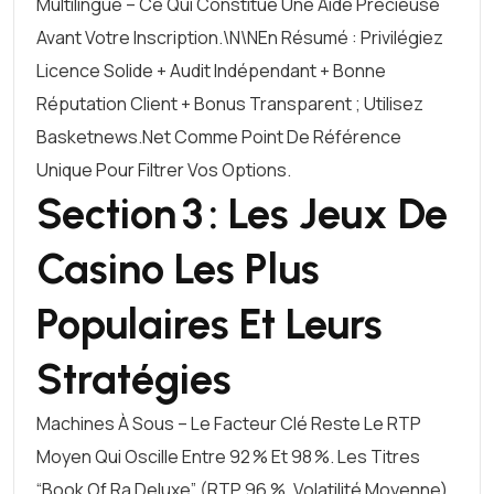
Multilingue – Ce Qui Constitue Une Aide Précieuse
Avant Votre Inscription.\n\nEn Résumé : Privilégiez
Licence Solide + Audit Indépendant + Bonne
Réputation Client + Bonus Transparent ; Utilisez
Basketnews.Net Comme Point De Référence
Unique Pour Filtrer Vos Options.
Section 3 : Les Jeux De
Casino Les Plus
Populaires Et Leurs
Stratégies
Machines À Sous – Le Facteur Clé Reste Le RTP
Moyen Qui Oscille Entre 92 % Et 98 %. Les Titres
“Book Of Ra Deluxe” (RTP 96 %, Volatilité Moyenne)