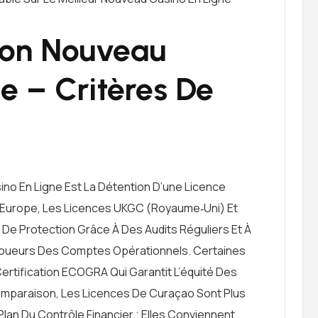
 Bon Nouveau
e – Critères De
no En Ligne Est La Détention D’une Licence
n Europe, Les Licences UKGC (Royaume‑Uni) Et
 De Protection Grâce À Des Audits Réguliers Et À
 Joueurs Des Comptes Opérationnels. Certaines
rtification ECOGRA Qui Garantit L’équité Des
omparaison, Les Licences De Curaçao Sont Plus
Plan Du Contrôle Financier ; Elles Conviennent