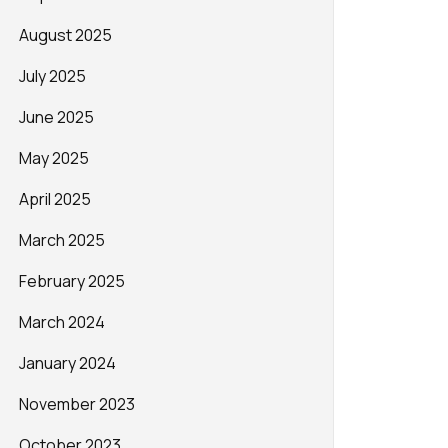
August 2025
July 2025
June 2025
May 2025
April 2025
March 2025
February 2025
March 2024
January 2024
November 2023
October 2023