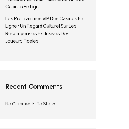
Casinos En Ligne
Les Programmes VIP Des Casinos En
Ligne : Un Regard Culturel Sur Les
Récompenses Exclusives Des
Joueurs Fidèles
Recent Comments
No Comments To Show.