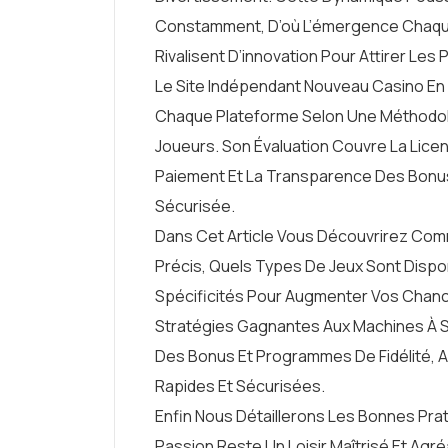
Constamment, D’où L’émergence Chaqu
Rivalisent D’innovation Pour Attirer Les 
Le Site Indépendant
Nouveau Casino En 
Chaque Plateforme Selon Une Méthodol
Joueurs. Son Évaluation Couvre La Lice
Paiement Et La Transparence Des Bonus,
Sécurisée.
Dans Cet Article Vous Découvrirez Comm
Précis, Quels Types De Jeux Sont Dispo
Spécificités Pour Augmenter Vos Chan
Stratégies Gagnantes Aux Machines À S
Des Bonus Et Programmes De Fidélité, 
Rapides Et Sécurisées.
Enfin Nous Détaillerons Les Bonnes Pra
Passion Reste Un Loisir Maîtrisé Et Agr