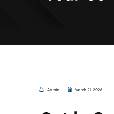
Admin
March 21, 2026