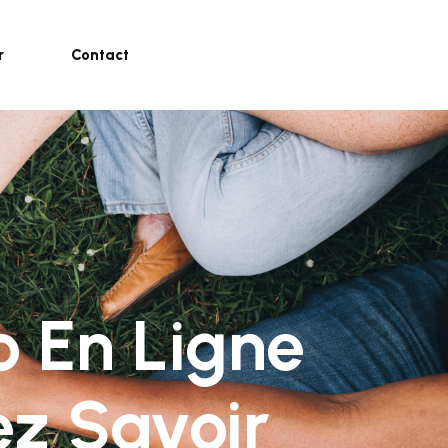
r
Contact
 En Ligne
z Savoir