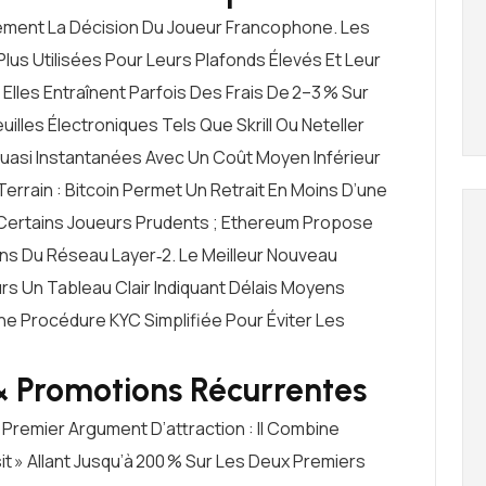
tement La Décision Du Joueur Francophone. Les
lus Utilisées Pour Leurs Plafonds Élevés Et Leur
Elles Entraînent Parfois Des Frais De 2–3 % Sur
illes Électroniques Tels Que Skrill Ou Neteller
uasi Instantanées Avec Un Coût Moyen Inférieur
rrain : Bitcoin Permet Un Retrait En Moins D’une
 Certains Joueurs Prudents ; Ethereum Propose
ons Du Réseau Layer‑2. Le Meilleur Nouveau
rs Un Tableau Clair Indiquant Délais Moyens
’une Procédure KYC Simplifiée Pour Éviter Les
& Promotions Récurrentes
remier Argument D’attraction : Il Combine
» Allant Jusqu’à 200 % Sur Les Deux Premiers