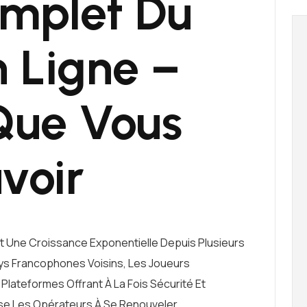
mplet Du
n Ligne –
Que Vous
voir
t Une Croissance Exponentielle Depuis Plusieurs
s Francophones Voisins, Les Joueurs
lateformes Offrant À La Fois Sécurité Et
se Les Opérateurs À Se Renouveler