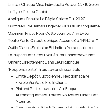
Limitez Chaque Mise Individuelle Autour €5–10 Selon
Le Type De Jeu Choisi.
Appliquez Ensuite La Règle Stricte Du “20 %”
Quotidien : Ne Jamais Engager Plus Qu’un Cinquième
Maximum Prévu Pour Cette Journée Afin Éviter
Toute Perte Catastrophique Accumulée.\n\n###
Outils D’auto‑exclusion Et Limites Personnalisées
La Plupart Des Sites Évalués Par Basketnews.Net
Offrent Directement Dans Leur Rubrique
“responsabilité” Trois Leviers Essentiels :
Limite Dépôt Quotidienne / Hebdomadaire
Fixable Via Votre Profil Client.
Plafond Perte Journalier Qui Bloque
Automatiquement Toutes Nouvelles Mises Dès
Atteinte.
Fonction Auto‑block Temporel Activable Après