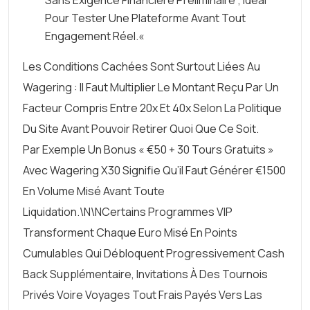
Sans Exigence Financière Préliminaire ; Idéal
Pour Tester Une Plateforme Avant Tout
Engagement Réel.«
Les Conditions Cachées Sont Surtout Liées Au
Wagering : Il Faut Multiplier Le Montant Reçu Par Un
Facteur Compris Entre 20x Et 40x Selon La Politique
Du Site Avant Pouvoir Retirer Quoi Que Ce Soit.
Par Exemple Un Bonus « €50 + 30 Tours Gratuits »
Avec Wagering X30 Signifie Qu’il Faut Générer €1500
En Volume Misé Avant Toute
Liquidation.\n\nCertains Programmes VIP
Transforment Chaque Euro Misé En Points
Cumulables Qui Débloquent Progressivement Cash
Back Supplémentaire, Invitations À Des Tournois
Privés Voire Voyages Tout Frais Payés Vers Las