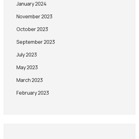
January 2024
November 2023
October 2023
September 2023
July 2023
May 2023
March 2023
February 2023