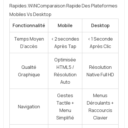
Rapides.\n\nComparaison Rapide Des Plateformes
Mobiles Vs Desktop
Fonctionnalité
Mobile
Desktop
Temps Moyen
< 2 Secondes
< 1 Seconde
D’accès
Après Tap
Après Clic
Optimisée
Qualité
HTML5 /
Résolution
Graphique
Résolution
Native Full HD
Auto
Gestes
Menus
Tactile +
Déroulants +
Navigation
Menu
Raccourcis
Simplifié
Clavier