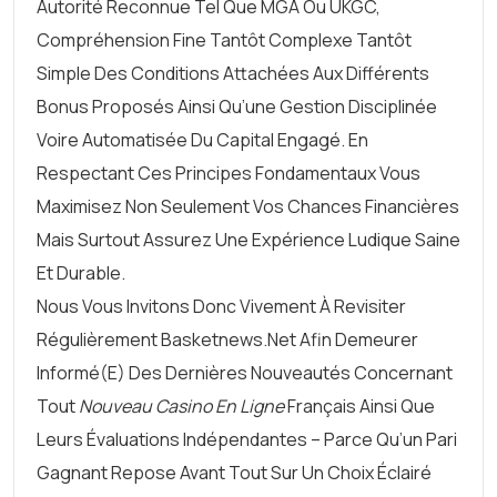
Autorité Reconnue Tel Que MGA Ou UKGC,
Compréhension Fine Tantôt Complexe Tantôt
Simple Des Conditions Attachées Aux Différents
Bonus Proposés Ainsi Qu’une Gestion Disciplinée
Voire Automatisée Du Capital Engagé.​ En
Respectant Ces Principes Fondamentaux Vous
Maximisez Non Seulement Vos Chances Financières
Mais Surtout Assurez Une Expérience Ludique Saine
Et Durable.​
Nous Vous Invitons Donc Vivement À Revisiter
Régulièrement Basketnews.Net Afin Demeurer
Informé(e) Des Dernières Nouveautés Concernant
Tout
Nouveau Casino En Ligne
Français Ainsi Que
Leurs Évaluations Indépendantes – Parce Qu’un Pari
Gagnant Repose Avant Tout Sur Un Choix Éclairé