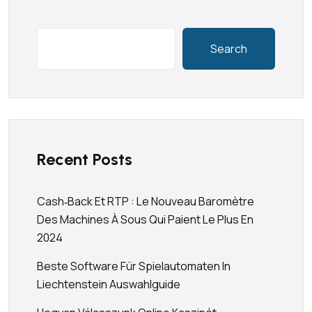
Search
Recent Posts
Cash‑back Et RTP : Le Nouveau Baromètre
Des Machines À Sous Qui Paient Le Plus En
2024
Beste Software Für Spielautomaten In
Liechtenstein Auswahlguide