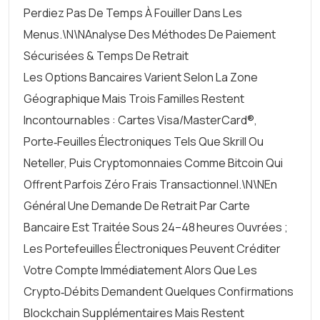
Perdiez Pas De Temps À Fouiller Dans Les
Menus.\n\nAnalyse Des Méthodes De Paiement
Sécurisées & Temps De Retrait
Les Options Bancaires Varient Selon La Zone
Géographique Mais Trois Familles Restent
Incontournables : Cartes Visa/MasterCard®,
Porte‑feuilles Électroniques Tels Que Skrill Ou
Neteller, Puis Cryptomonnaies Comme Bitcoin Qui
Offrent Parfois Zéro Frais Transactionnel.\n\nEn
Général Une Demande De Retrait Par Carte
Bancaire Est Traitée Sous 24–48 Heures Ouvrées ;
Les Portefeuilles Électroniques Peuvent Créditer
Votre Compte Immédiatement Alors Que Les
Crypto‑débits Demandent Quelques Confirmations
Blockchain Supplémentaires Mais Restent