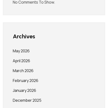
No Comments To Show.
Archives
May 2026
April 2026
March 2026
February 2026
January 2026
December 2025