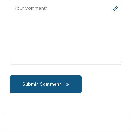
Submit Comment