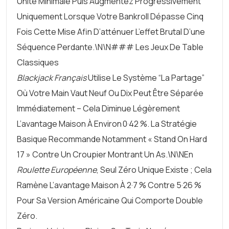
Unité Minimale Puis Augmentez Progressivement
Uniquement Lorsque Votre Bankroll Dépasse Cinq
Fois Cette Mise Afin D’atténuer L’effet Brutal D’une
Séquence Perdante.\n\n### Les Jeux De Table
Classiques
Blackjack Français
Utilise Le Système “la Partage”
Où Votre Main Vaut Neuf Ou Dix Peut Être Séparée
Immédiatement – Cela Diminue Légèrement
L’avantage Maison À Environ 0·42 %. La Stratégie
Basique Recommande Notamment « Stand On Hard
17 » Contre Un Croupier Montrant Un As.\n\nEn
Roulette Européenne
, Seul Zéro Unique Existe ; Cela
Ramène L’avantage Maison À 2·7 % Contre 5·26 %
Pour Sa Version Américaine Qui Comporte Double
Zéro.