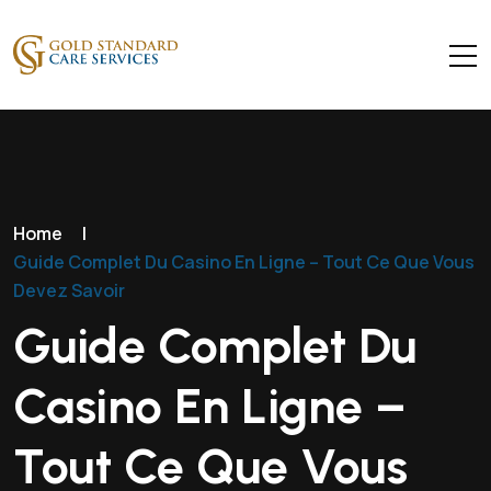
Home
|
Guide Complet Du Casino En Ligne – Tout Ce Que Vous
Devez Savoir
Guide Complet Du
Casino En Ligne –
Tout Ce Que Vous