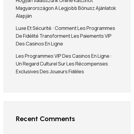
Hogyan Válasszunk Online Kaszinót
Magyarországon A Legjobb Bónusz Ajánlatok
Alapján
Luxe Et Sécurité : Comment Les Programmes
De Fidélité Transforment Les Paiements VIP
Des Casinos En Ligne
Les Programmes VIP Des Casinos En Ligne :
Un Regard Culturel Sur Les Récompenses
Exclusives Des Joueurs Fidèles
Recent Comments