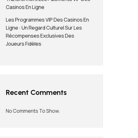
Casinos En Ligne
Les Programmes VIP Des Casinos En
Ligne : Un Regard Culturel Sur Les
Récompenses Exclusives Des
Joueurs Fidèles
Recent Comments
No Comments To Show.