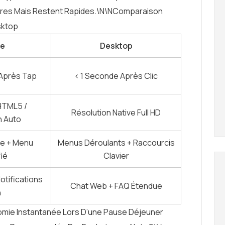
ires Mais Restent Rapides.\n\nComparaison
sktop
le
Desktop
Après Tap
< 1 Seconde Après Clic
HTML5 /
Résolution Native Full HD
n Auto
le + Menu
Menus Déroulants + Raccourcis
fié
Clavier
otifications
Chat Web + FAQ Étendue
h
gonomie Instantanée Lors D’une Pause Déjeuner