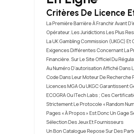
Critères De Licence E
La Première Barrière À Franchir Avant D’
Opérateur. Les Juridictions Les Plus R
La UK Gambling Commission (UKGC) Et
Exigences Différentes Concernant La P
Financière. Sur Le Site Officiel Du Régu
Au Numéro D’autorisation Affiché Dans Le
Code Dans Leur Moteur De Recherche Pu
Licences MGA Ou UKGC Garantissent Gé
ECOGRA Ou ITech Labs ; Ces Certificati
Strictement Le Protocole « Random Num
Pages « À Propos » Est Donc Un Gage 
Sélection Des Jeux Et Fournisseurs
Un Bon Catalogue Repose Sur Des Parten