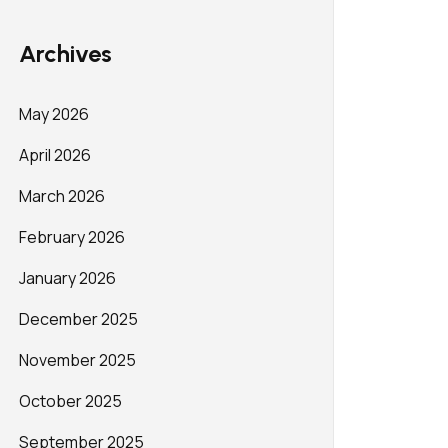
Archives
May 2026
April 2026
March 2026
February 2026
January 2026
December 2025
November 2025
October 2025
September 2025