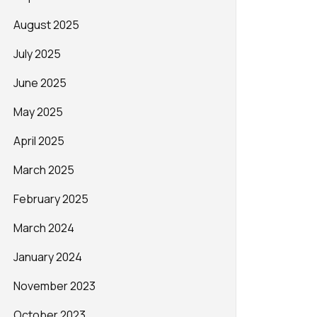
August 2025
July 2025
June 2025
May 2025
April 2025
March 2025
February 2025
March 2024
January 2024
November 2023
October 2023