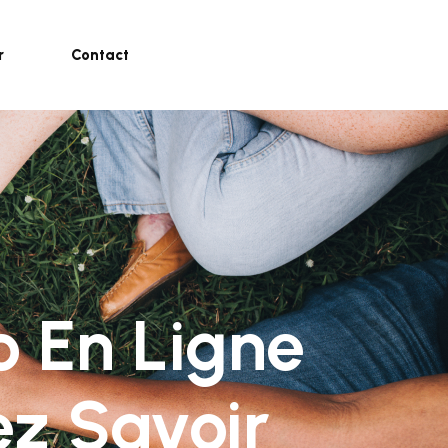
r
Contact
 En Ligne
z Savoir