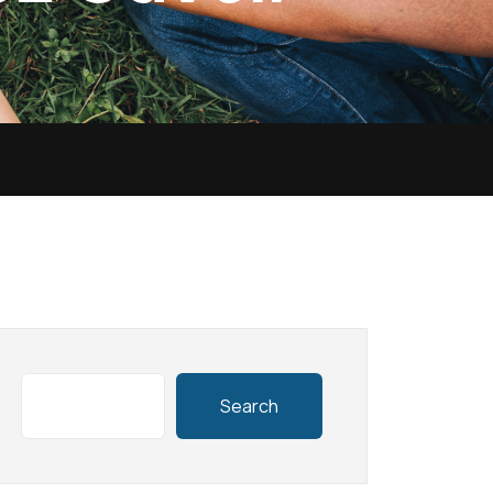
Search