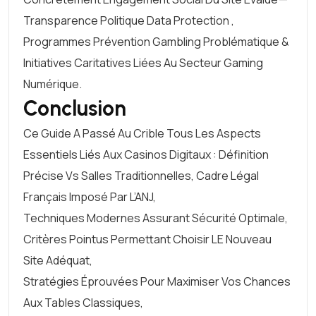
Transparence Politique Data Protection ,
Programmes Prévention Gambling Problématique &
Initiatives Caritatives Liées Au Secteur Gaming
Numérique.
Conclusion
Ce Guide A Passé Au Crible Tous Les Aspects
Essentiels Liés Aux Casinos Digitaux : Définition
Précise Vs Salles Traditionnelles, Cadre Légal
Français Imposé Par L’ANJ,
Techniques Modernes Assurant Sécurité Optimale,
Critères Pointus Permettant Choisir LE Nouveau
Site Adéquat,
Stratégies Éprouvées Pour Maximiser Vos Chances
Aux Tables Classiques,