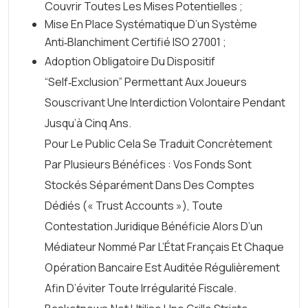
Couvrir Toutes Les Mises Potentielles ;
Mise En Place Systématique D’un Système
Anti‑blanchiment Certifié ISO 27001 ;
Adoption Obligatoire Du Dispositif
“self‑exclusion” Permettant Aux Joueurs
Souscrivant Une Interdiction Volontaire Pendant
Jusqu’à Cinq Ans.
Pour Le Public Cela Se Traduit Concrètement
Par Plusieurs Bénéfices : Vos Fonds Sont
Stockés Séparément Dans Des Comptes
Dédiés (« Trust Accounts »), Toute
Contestation Juridique Bénéficie Alors D’un
Médiateur Nommé Par L’État Français Et Chaque
Opération Bancaire Est Auditée Régulièrement
Afin D’éviter Toute Irrégularité Fiscale.