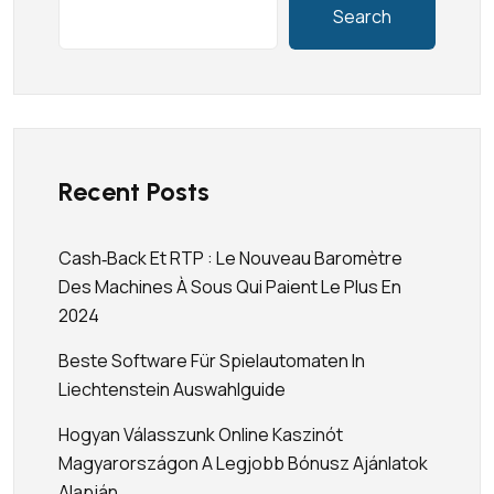
Search
Recent Posts
Cash‑back Et RTP : Le Nouveau Baromètre
Des Machines À Sous Qui Paient Le Plus En
2024
Beste Software Für Spielautomaten In
Liechtenstein Auswahlguide
Hogyan Válasszunk Online Kaszinót
Magyarországon A Legjobb Bónusz Ajánlatok
Alapján