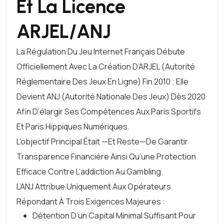
Et La Licence
ARJEL/ANJ
La Régulation Du Jeu Internet Français Débute
Officiellement Avec La Création D’ARJEL (Autorité
Réglementaire Des Jeux En Ligne) Fin 2010 ; Elle
Devient ANJ (Autorité Nationale Des Jeux) Dès 2020
Afin D’élargir Ses Compétences Aux Paris Sportifs
Et Paris Hippiques Numériques.
L’objectif Principal Était —et Reste—De Garantir
Transparence Financière Ainsi Qu’une Protection
Efficace Contre L’addiction Au Gambling.
L’ANJ Attribue Uniquement Aux Opérateurs
Répondant À Trois Exigences Majeures :
Détention D’un Capital Minimal Suffisant Pour