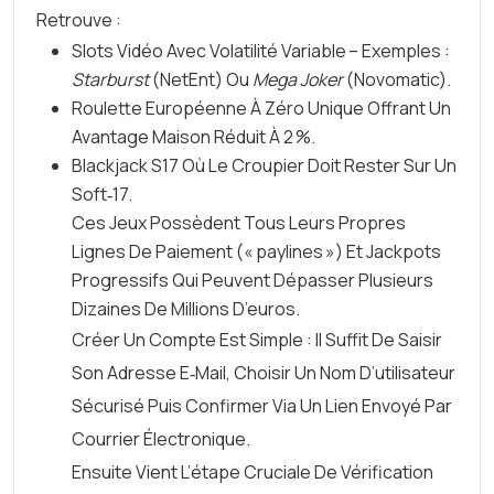
Retrouve :
Slots Vidéo Avec Volatilité Variable – Exemples :
Starburst
(NetEnt) Ou
Mega Joker
(Novomatic).
Roulette Européenne À Zéro Unique Offrant Un
Avantage Maison Réduit À 2 %.
Blackjack S17 Où Le Croupier Doit Rester Sur Un
Soft‑17.
Ces Jeux Possèdent Tous Leurs Propres
Lignes De Paiement (« Paylines ») Et Jackpots
Progressifs Qui Peuvent Dépasser Plusieurs
Dizaines De Millions D’euros.
Créer Un Compte Est Simple : Il Suffit De Saisir
Son Adresse E‑mail, Choisir Un Nom D’utilisateur
Sécurisé Puis Confirmer Via Un Lien Envoyé Par
Courrier Électronique.
Ensuite Vient L’étape Cruciale De Vérification