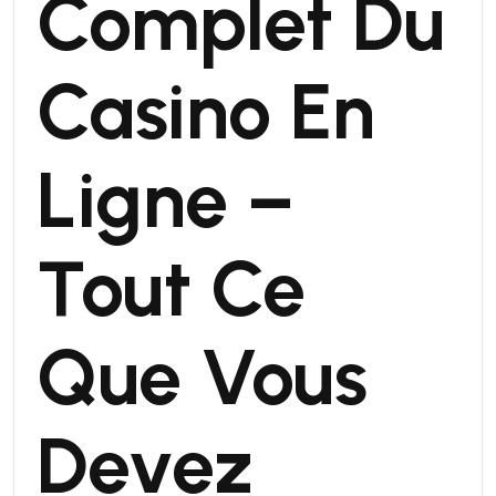
Complet Du
Casino En
Ligne –
Tout Ce
Que Vous
Devez