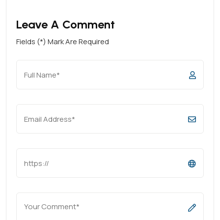
Leave A Comment
Fields (*) Mark Are Required