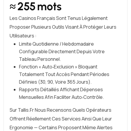
≈ 255 Mots
Les Casinos Français Sont Tenus Légalement
Propos­er Plusieurs Outils Visant À Protéger Leurs
Utilisateurs :
Limite Quotidienne / Hebdomadaire
Configurable Directement Depuis Votre
Tableau Personnel.
Fonction « Auto‑exclusion » Bloquant
Totalement Tout Accès Pendant Périodes
Définies (30, 90, Voire 365 Jours).
Rapports Détaillés Affichant Dépenses
Mensuelles Afin Faciliter Auto‑contrôle.
Sur Tallis.fr Nous Recensons Quels Opérateurs
Offrent Réellement Ces Services Ainsi Que Leur
Ergonomie — Certains Proposent Même Alertes