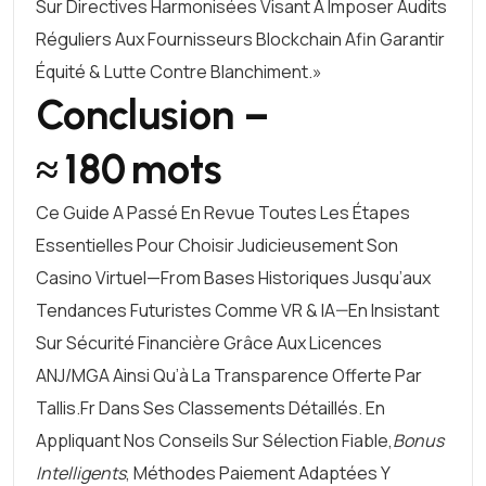
Sur Directives Harmonisées Visant À Imposer Audits
Réguliers Aux Fournisseurs Blockchain Afin Garantir
Équité & Lutte Contre Blanchiment.»
Conclusion –
≈ 180 Mots
Ce Guide A Passé En Revue Toutes Les Étapes
Essentielles Pour Choisir Judicieusement Son
Casino Virtuel—From Bases Historiques Jusqu’aux
Tendances Futuristes Comme VR & IA—En Insistant
Sur Sécurité Financière Grâce Aux Licences
ANJ/MGA Ainsi Qu’à La Transparence Offerte Par
Tallis.fr Dans Ses Classements Détaillés​. En
Appliquant Nos Conseils Sur Sélection Fiable,
Bonus
Intelligents
, Méthodes Paiement Adaptées Y