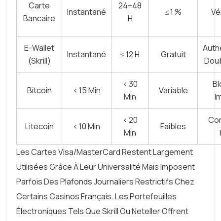
Carte
24–48
Instantané
≤ 1 %
Vé
Bancaire
H
E-Wallet
Authe
Instantané
≤ 12 H
Gratuit
(Skrill)
Doub
< 30
Bl
Bitcoin
< 15 Min
Variable
Min
I
< 20
Con
Litecoin
< 10 Min
Faibles
Min
Les Cartes Visa/MasterCard Restent Largement
Utilisées Grâce À Leur Universalité Mais Imposent
Parfois Des Plafonds Journaliers Restrictifs Chez
Certains Casinos Français​. Les Portefeuilles
Électroniques Tels Que Skrill Ou Neteller Offrent