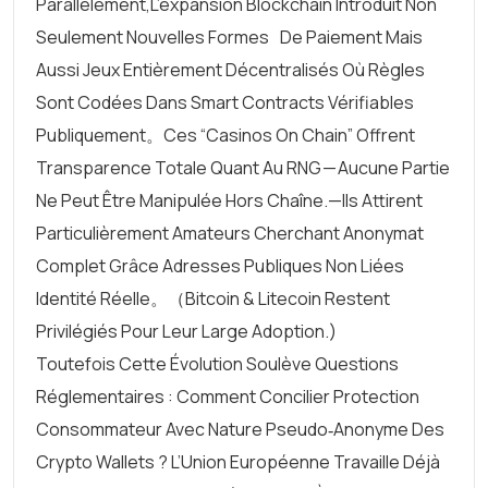
Parallèlement,l’expansion Blockchain Introduit Non
Seulement Nouvelles Formes De Paiement Mais
Aussi Jeux Entièrement Décentralisés Où Règles
Sont Codées Dans Smart Contracts Vérifiables
Publiquement。Ces “casinos On Chain” Offrent
Transparence Totale Quant Au RNG — Aucune Partie
Ne Peut Être Manipulée Hors Chaîne.—Ils Attirent
Particulièrement Amateurs Cherchant Anonymat
Complet Grâce Adresses Publiques Non Liées
Identité Réelle。（Bitcoin & Litecoin Restent
Privilégiés Pour Leur Large Adoption.)​
Toutefois Cette Évolution Soulève Questions
Réglementaires : Comment Concilier Protection
Consommateur Avec Nature Pseudo‑anonyme Des
Crypto Wallets ? L’Union Européenne Travaille Déjà