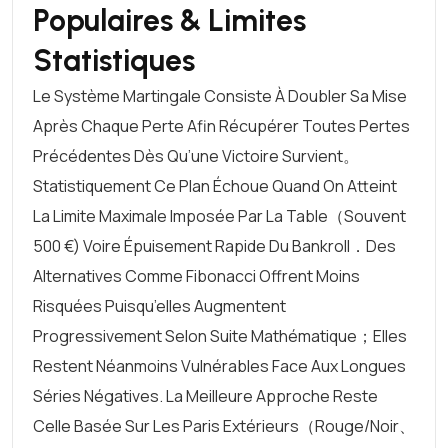
Populaires & Limites
Statistiques
Le Système Martingale Consiste À Doubler Sa Mise
Après Chaque Perte Afin Récupérer Toutes Pertes
Précédentes Dès Qu’une Victoire Survient。
Statistiquement Ce Plan Échoue Quand On Atteint
La Limite Maximale Imposée Par La Table（souvent
500 €) Voire Épuisement Rapide Du Bankroll．Des
Alternatives Comme Fibonacci Offrent Moins
Risquées Puisqu’elles Augmentent
Progressivement Selon Suite Mathématique；elles
Restent Néanmoins Vulnérables Face Aux Longues
Séries Négatives.​ La Meilleure Approche Reste
Celle Basée Sur Les Paris Extérieurs（rouge/noir、