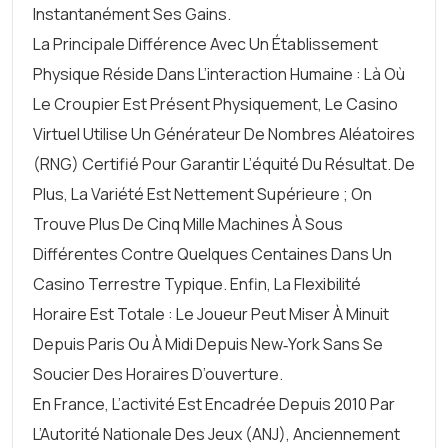
Instantanément Ses Gains.
La Principale Différence Avec Un Établissement
Physique Réside Dans L’interaction Humaine : Là Où
Le Croupier Est Présent Physiquement, Le Casino
Virtuel Utilise Un Générateur De Nombres Aléatoires
(RNG) Certifié Pour Garantir L’équité Du Résultat. De
Plus, La Variété Est Nettement Supérieure ; On
Trouve Plus De Cinq Mille Machines À Sous
Différentes Contre Quelques Centaines Dans Un
Casino Terrestre Typique. Enfin, La Flexibilité
Horaire Est Totale : Le Joueur Peut Miser À Minuit
Depuis Paris Ou À Midi Depuis New‑York Sans Se
Soucier Des Horaires D’ouverture.
En France, L’activité Est Encadrée Depuis 2010 Par
L’Autorité Nationale Des Jeux (ANJ), Anciennement