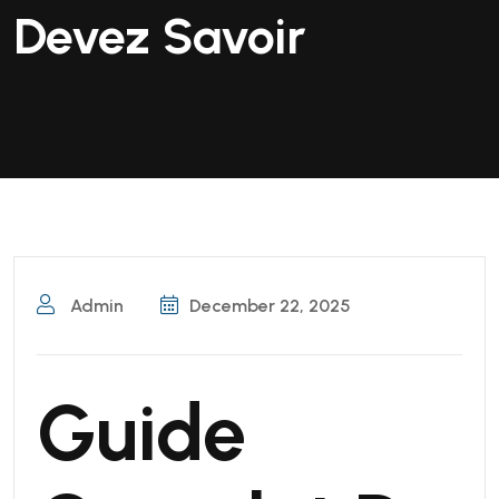
Devez Savoir
Admin
December 22, 2025
Guide