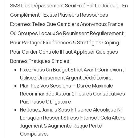
SMS Dès Dépassement Seuil Fixé Par Le Joueur。En
Complément Il Existe Plusieurs Ressources
Externes Telles Que Gamblers Anonymous France
Où Groupes Locaux Se Réunissent Régulièrement
Pour Partager Expériences & Stratégies Coping.​
Pour Garder Contrôle Il Faut Appliquer Quelques
Bonnes Pratiques Simples :
Fixez-Vous Un Budget Strict Avant Connexion ;
Utilisez Uniquement Argent Dédié Loisirs.
Planifiez Vos Sessions — Durée Maximale
Recommandée Autour 2 Heures Consécutives
Puis Pause Obligatoire.
Ne Jouez Jamais Sous Influence Alcoolique Ni
Lorsqu’on Ressent Stress Intense ; Cela Altère
Jugement & Augmente Risque Perte
Compulsive.