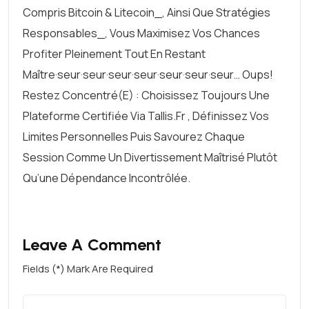
Compris Bitcoin & Litecoin_, Ainsi Que Stratégies
Responsables_, Vous Maximisez Vos Chances
Profiter Pleinement Tout En Restant
Maître·seur·seur·seur·seur·seur·seur·seur‌… Oups!
Restez Concentré(e) : Choisissez Toujours Une
Plateforme Certifiée Via Tallis.fr , Définissez Vos
Limites Personnelles Puis Savourez Chaque
Session Comme Un Divertissement Maîtrisé Plutôt
Qu’une Dépendance Incontrôlée.​
Leave A Comment
Fields (*) Mark Are Required