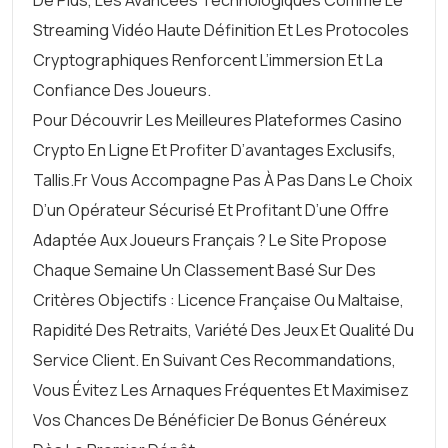
De Plus, Les Avancées Technologiques Comme Le
Streaming Vidéo Haute Définition Et Les Protocoles
Cryptographiques Renforcent L’immersion Et La
Confiance Des Joueurs.
Pour Découvrir Les Meilleures Plateformes
Casino
Crypto En Ligne
Et Profiter D’avantages Exclusifs,
Tallis.fr Vous Accompagne Pas À Pas Dans Le Choix
D’un Opérateur Sécurisé Et Profitant D’une Offre
Adaptée Aux Joueurs Français ? Le Site Propose
Chaque Semaine Un Classement Basé Sur Des
Critères Objectifs : Licence Française Ou Maltaise,
Rapidité Des Retraits, Variété Des Jeux Et Qualité Du
Service Client. En Suivant Ces Recommandations,
Vous Évitez Les Arnaques Fréquentes Et Maximisez
Vos Chances De Bénéficier De Bonus Généreux