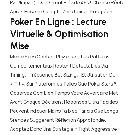
Pair/impair）qui Offrent Près­de 48 % Chance Réelle
Après Prise En Compte Zéro Unique Européen.​
Poker En Ligne : Lecture
Virtuelle & Optimisation
Mise
Même Sans Contact Physique，les Patterns
Comportementaux Restent Détectables Via
Timing、fréquence Bet Sizing、et Utilisation Du
« Tilt ». Sur Plateformes Telles Que PokerStars®,
Observez Combien Temps Votre Adversaire Met
Avant Chaque Décision ; Réponses Ultra Rapides
Peuvent Indiquer Mains Faibles Tandis Que Longs
Silences Suggèrent Réflexion Approfondie.​
Adoptez Donc Una Stratégie « Tight‑aggressive » :