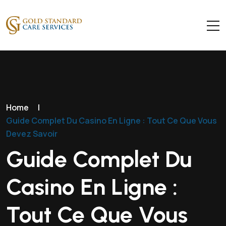
Home
|
Guide Complet Du Casino En Ligne : Tout Ce Que Vous
Devez Savoir
Guide Complet Du
Casino En Ligne :
Tout Ce Que Vous