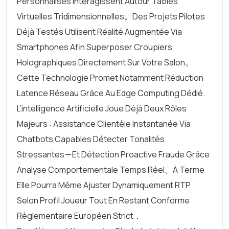
Personnalisés Interagissent Autour Tables
Virtuelles Tridimensionnelles。Des Projets Pilotes
Déjà Testés Utilisent Réalité Augmentée Via
Smartphones Afin Superposer Croupiers
Holographiques Directement Sur Votre Salon。
Cette Technologie Promet Notamment Réduction
Latence Réseau Grâce Au Edge Computing Dédié.​
L’intelligence Artificielle Joue Déjà Deux Rôles
Majeurs : Assistance Clientèle Instantanée Via
Chatbots Capables Détecter Tonalités
Stressantes — Et Détection Proactive Fraude Grâce
Analyse Comportementale Temps Réel。À Terme
Elle Pourra Même Ajuster Dynamiquement RTP
Selon Profil Joueur Tout En Restant Conforme
Règlementaire Européen Strict．