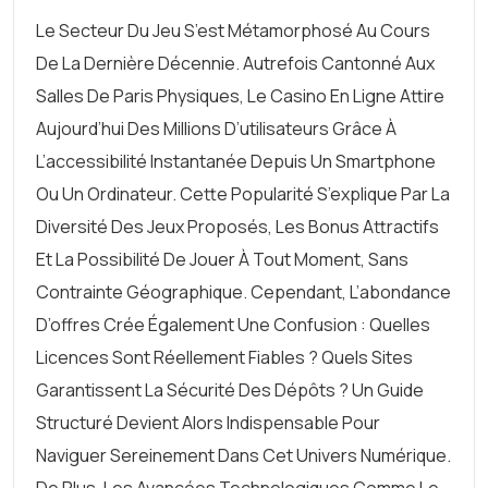
Le Secteur Du Jeu S’est Métamorphosé Au Cours
De La Dernière Décennie. Autrefois Cantonné Aux
Salles De Paris Physiques, Le Casino En Ligne Attire
Aujourd’hui Des Millions D’utilisateurs Grâce À
L’accessibilité Instantanée Depuis Un Smartphone
Ou Un Ordinateur. Cette Popularité S’explique Par La
Diversité Des Jeux Proposés, Les Bonus Attractifs
Et La Possibilité De Jouer À Tout Moment, Sans
Contrainte Géographique. Cependant, L’abondance
D’offres Crée Également Une Confusion : Quelles
Licences Sont Réellement Fiables ? Quels Sites
Garantissent La Sécurité Des Dépôts ? Un Guide
Structuré Devient Alors Indispensable Pour
Naviguer Sereinement Dans Cet Univers Numérique.