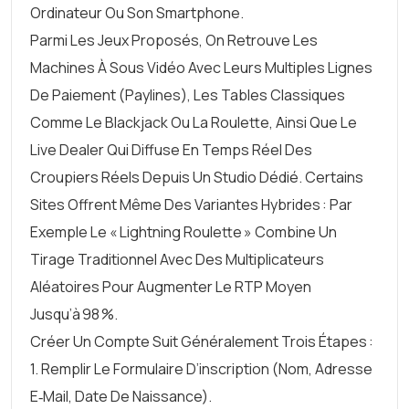
Ordinateur Ou Son Smartphone.
Parmi Les Jeux Proposés, On Retrouve Les
Machines À Sous Vidéo Avec Leurs Multiples Lignes
De Paiement (paylines), Les Tables Classiques
Comme Le Blackjack Ou La Roulette, Ainsi Que Le
Live Dealer Qui Diffuse En Temps Réel Des
Croupiers Réels Depuis Un Studio Dédié. Certains
Sites Offrent Même Des Variantes Hybrides : Par
Exemple Le « Lightning Roulette » Combine Un
Tirage Traditionnel Avec Des Multiplicateurs
Aléatoires Pour Augmenter Le RTP Moyen
Jusqu’à 98 %.
Créer Un Compte Suit Généralement Trois Étapes :
1. Remplir Le Formulaire D’inscription (nom, Adresse
E‑mail, Date De Naissance).