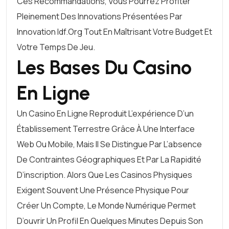
Ces Recommandations, Vous Pourrez Profiter
Pleinement Des Innovations Présentées Par
Innovation Idf.Org Tout En Maîtrisant Votre Budget Et
Votre Temps De Jeu.
Les Bases Du Casino
En Ligne
Un Casino En Ligne Reproduit L’expérience D’un
Établissement Terrestre Grâce À Une Interface
Web Ou Mobile, Mais Il Se Distingue Par L’absence
De Contraintes Géographiques Et Par La Rapidité
D’inscription. Alors Que Les Casinos Physiques
Exigent Souvent Une Présence Physique Pour
Créer Un Compte, Le Monde Numérique Permet
D’ouvrir Un Profil En Quelques Minutes Depuis Son