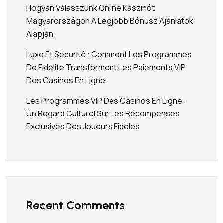
Hogyan Válasszunk Online Kaszinót
Magyarországon A Legjobb Bónusz Ajánlatok
Alapján
Luxe Et Sécurité : Comment Les Programmes
De Fidélité Transforment Les Paiements VIP
Des Casinos En Ligne
Les Programmes VIP Des Casinos En Ligne :
Un Regard Culturel Sur Les Récompenses
Exclusives Des Joueurs Fidèles
Recent Comments