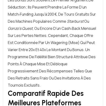
Les Bonus Sont Souvent Le Premier Argument De
Séduction ; Ils Peuvent Prendre La Forme D’un
Match‑funding Jusqu’à 200 €, De Tours Gratuits Sur
Des Machines Populaires Comme
Starburst
Ou
Gonzo’s Quest
, Ou Encore D’un Cash‑back Mensuel
Sur Les Pertes Nettes. Cependant, Chaque Offre
Est Conditionnée Par Un Wagering (mise) Qui Peut
Varier Entre 20x Et 40x Le Montant Du Bonus. Un
Programme De Fidélité Bien Structuré Attribue Des
Points À Chaque Mise Et Débloque
Progressivement Des Récompenses Telles Que
Des Retraits Sans Frais Ou Des Invitations À Des
Tournois Exclusifs.
Comparatif Rapide Des
Meilleures Plateformes