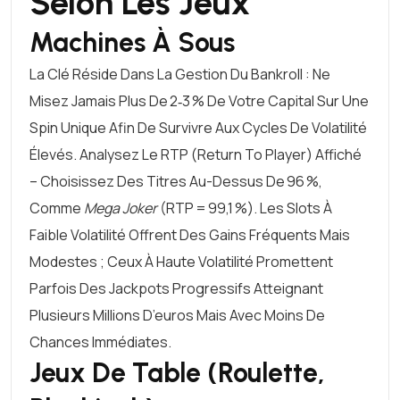
Selon Les Jeux
Machines À Sous
La Clé Réside Dans La Gestion Du Bankroll : Ne
Misez Jamais Plus De 2‑3 % De Votre Capital Sur Une
Spin Unique Afin De Survivre Aux Cycles De Volatilité
Élevés. Analysez Le RTP (Return To Player) Affiché
– Choisissez Des Titres Au-Dessus De 96 %,
Comme
Mega Joker
(RTP = 99,1 %). Les Slots À
Faible Volatilité Offrent Des Gains Fréquents Mais
Modestes ; Ceux À Haute Volatilité Promettent
Parfois Des Jackpots Progressifs Atteignant
Plusieurs Millions D’euros Mais Avec Moins De
Chances Immédiates.
Jeux De Table (roulette,