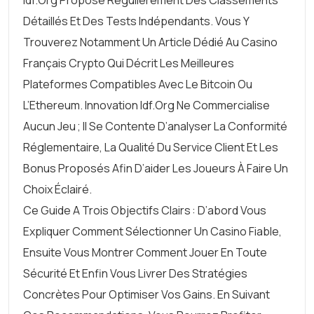
Idf.Org Propose Régulièrement Des Classements
Détaillés Et Des Tests Indépendants. Vous Y
Trouverez Notamment Un Article Dédié Au
Casino
Français Crypto
Qui Décrit Les Meilleures
Plateformes Compatibles Avec Le Bitcoin Ou
L’Ethereum. Innovation Idf.Org Ne Commercialise
Aucun Jeu ; Il Se Contente D’analyser La Conformité
Réglementaire, La Qualité Du Service Client Et Les
Bonus Proposés Afin D’aider Les Joueurs À Faire Un
Choix Éclairé.
Ce Guide A Trois Objectifs Clairs : D’abord Vous
Expliquer Comment Sélectionner Un Casino Fiable,
Ensuite Vous Montrer Comment Jouer En Toute
Sécurité Et Enfin Vous Livrer Des Stratégies
Concrètes Pour Optimiser Vos Gains. En Suivant