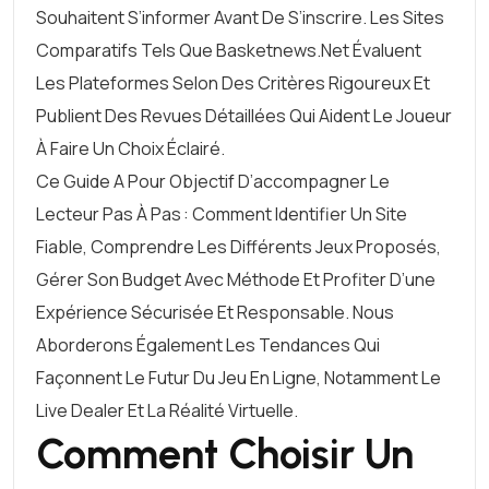
Souhaitent S’informer Avant De S’inscrire. Les Sites
Comparatifs Tels Que Basketnews.Net Évaluent
Les Plateformes Selon Des Critères Rigoureux Et
Publient Des Revues Détaillées Qui Aident Le Joueur
À Faire Un Choix Éclairé.
Ce Guide A Pour Objectif D’accompagner Le
Lecteur Pas À Pas : Comment Identifier Un Site
Fiable, Comprendre Les Différents Jeux Proposés,
Gérer Son Budget Avec Méthode Et Profiter D’une
Expérience Sécurisée Et Responsable. Nous
Aborderons Également Les Tendances Qui
Façonnent Le Futur Du Jeu En Ligne, Notamment Le
Live Dealer Et La Réalité Virtuelle.
Comment Choisir Un