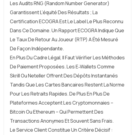
Les Audits RNG (Random Number Generator)
Garantissent L’équité Des Résultats ; La
Certification ECOGRA Est Le Label Le Plus Reconnu
Dans Ce Domaine. Un Rapport ECOGRA Indique Que
Le Taux De Retour Au Joueur (RTP) A Été Mesuré
De Façon Indépendante.
En Plus Du Cadre Légal, Il Faut Vérifier Les Méthodes
De Paiement Proposées. Les E‑wallets Comme
Skrill Ou Neteller Offrent Des Dépôts Instantanés
Tandis Que Les Cartes Bancaires Restent La Norme
Pour Les Retraits Rapides. De Plus En Plus De
Plateformes Acceptent Les Cryptomonnaies –
Bitcoin Ou Ethereum – Qui Permettent Des
Transactions Anonymes Et Souvent Sans Frais.
Le Service Client Constitue Un Critère Décisif :