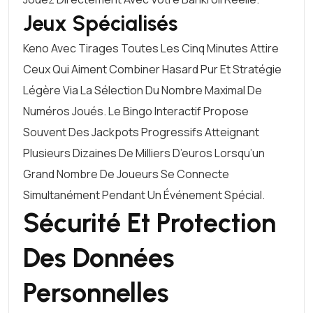
Jeux Spécialisés
Keno Avec Tirages Toutes Les Cinq Minutes Attire
Ceux Qui Aiment Combiner Hasard Pur Et Stratégie
Légère Via La Sélection Du Nombre Maximal De
Numéros Joués. Le Bingo Interactif Propose
Souvent Des Jackpots Progressifs Atteignant
Plusieurs Dizaines De Milliers D’euros Lorsqu’un
Grand Nombre De Joueurs Se Connecte
Simultanément Pendant Un Événement Spécial.
Sécurité Et Protection
Des Données
Personnelles