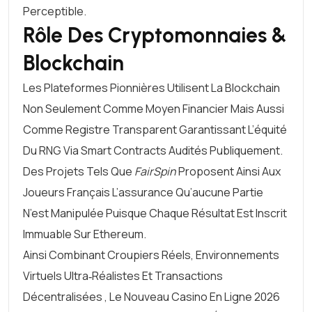
Perceptible.
Rôle Des Cryptomonnaies &
Blockchain
Les Plateformes Pionnières Utilisent La Blockchain
Non Seulement Comme Moyen Financier Mais Aussi
Comme Registre Transparent Garantissant L’équité
Du RNG Via Smart Contracts Audités Publiquement.
Des Projets Tels Que
FairSpin
Proposent Ainsi Aux
Joueurs Français L’assurance Qu’aucune Partie
N’est Manipulée Puisque Chaque Résultat Est Inscrit
Immuable Sur Ethereum.
Ainsi Combinant Croupiers Réels, Environnements
Virtuels Ultra‑réalistes Et Transactions
Décentralisées , Le Nouveau Casino En Ligne 2026