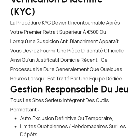
(KYC)
La Procédure KYC Devient Incontournable Après
Votre Premier Retrait Supérieur À €500 Ou
Lorsqu’une Suspicion Anti‑blanchiment Apparaît.
Vous Devrez Fournir Une Pièce D’identité Officielle
Ainsi Qu’un Justificatif Domicile Récent ; Ce
Processus Ne Dure Généralement Que Quelques
Heures Lorsqu’il Est Traité Par Une Équipe Dédiée.
Gestion Responsable Du Jeu
Tous Les Sites Sérieux Intègrent Des Outils
Permettant :
Auto‑exclusion Définitive Ou Temporaire,
Limites Quotidiennes / Hebdomadaires Sur Les
Dépôts,