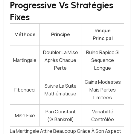
Progressive Vs Stratégies
Fixes
Risque
Méthode
Principe
Principal
Doubler La Mise
Ruine Rapide Si
Martingale
Après Chaque
Séquence
Perte
Longue
Gains Modestes
Suivre La Suite
Fibonacci
Mais Pertes
Mathématique
Limitées
Pari Constant
Variabilité
Mise Fixe
(% Bankroll)
Contrôlée
La Martingale Attire Beaucoup Grâce À Son Aspect