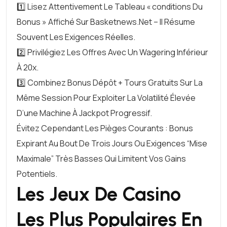
1️⃣ Lisez Attentivement Le Tableau « Conditions Du
Bonus » Affiché Sur Basketnews.Net – Il Résume
Souvent Les Exigences Réelles.
2️⃣ Privilégiez Les Offres Avec Un Wagering Inférieur
À 20x.
3️⃣ Combinez Bonus Dépôt + Tours Gratuits Sur La
Même Session Pour Exploiter La Volatilité Élevée
D’une Machine À Jackpot Progressif.
Évitez Cependant Les Pièges Courants : Bonus
Expirant Au Bout De Trois Jours Ou Exigences “mise
Maximale” Très Basses Qui Limitent Vos Gains
Potentiels.
Les Jeux De Casino
Les Plus Populaires En