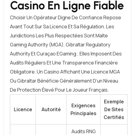
Casino En Ligne Fiable
Choisir Un Opérateur Digne De Confiance Repose
Avant Tout Sur Sa Licence Et Sa Régulation. Les
Juridictions Les Plus Respectées Sont Malte
Gaming Authority (MGA), Gibraltar Regulatory
Authority Et Curaçao EGaming ; Elles Imposent Des
Audits Réguliers Et Une Transparence Financière
Obligatoire. Un Casino Affichant Une Licence MGA
Ou Gibraltar Bénéficie Généralement D’un Niveau
De Protection Élevé Pour Le Joueur Français.
Exemple
Exigences
Licence
Autorité
De Sites
Principales
Certifiés
Audits RNG