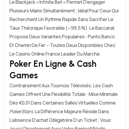
Le Blackjack « Infinite Bet » Permet D’engager
Plusieurs Mains Simultanément ; Idéal Pour Ceux Qui
Recherchent Un Rythme Rapide Sans Sacrifier Le
Taux Théorique Favorable (~99,5 %). Le Baccarat
Propose Deux Variantes Populaires : Punto Banco
Et Chemin De Fer – Toutes Deux Disponibles Chez
Le Casino Online France Leader Du Marché.
Poker En Ligne & Cash
Games
Contrairement Aux Tournois Télévisés, Les Cash
Games Offrent Une Flexibilité Totale : Mise Minimale
Dès €0,01 Dans Certaines Salles Virtuelles Comme
PokerStars
. La Différence Majeure Réside Dans
L’absence D’achat Obligatoire D’un Ticket ; Vous
Jouez Directement Avec Votre Bankroll Réelle.