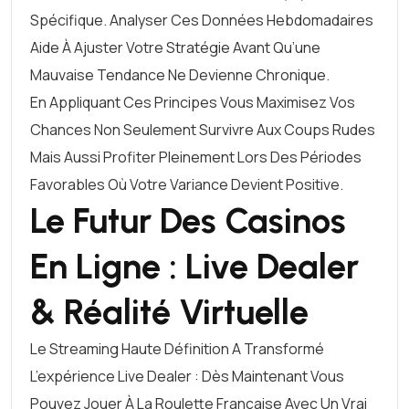
Spécifique. Analyser Ces Données Hebdomadaires
Aide À Ajuster Votre Stratégie Avant Qu’une
Mauvaise Tendance Ne Devienne Chronique.
En Appliquant Ces Principes Vous Maximisez Vos
Chances Non Seulement Survivre Aux Coups Rudes
Mais Aussi Profiter Pleinement Lors Des Périodes
Favorables Où Votre Variance Devient Positive.
Le Futur Des Casinos
En Ligne : Live Dealer
& Réalité Virtuelle
Le Streaming Haute Définition A Transformé
L’expérience Live Dealer : Dès Maintenant Vous
Pouvez Jouer À La Roulette Française Avec Un Vrai