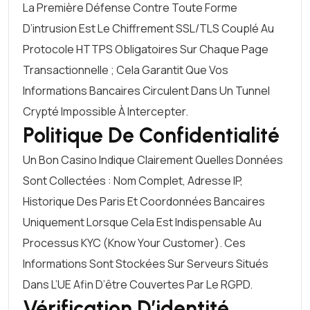
La Première Défense Contre Toute Forme
D’intrusion Est Le Chiffrement SSL/TLS Couplé Au
Protocole HTTPS Obligatoires Sur Chaque Page
Transactionnelle ; Cela Garantit Que Vos
Informations Bancaires Circulent Dans Un Tunnel
Crypté Impossible À Intercepter.
Politique De Confidentialité
Un Bon Casino Indique Clairement Quelles Données
Sont Collectées : Nom Complet, Adresse IP,
Historique Des Paris Et Coordonnées Bancaires
Uniquement Lorsque Cela Est Indispensable Au
Processus KYC (Know Your Customer). Ces
Informations Sont Stockées Sur Serveurs Situés
Dans L’UE Afin D’être Couvertes Par Le RGPD.
Vérification D’identité