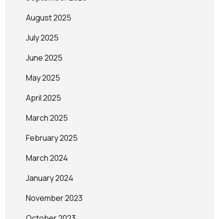
August 2025
July 2025
June 2025
May 2025
April 2025
March 2025
February 2025
March 2024
January 2024
November 2023
October 2023