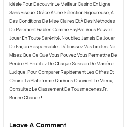
Idéale Pour Découvrir Le Meilleur Casino En Ligne
Sans Risque. Grâce À Une Sélection Rigoureuse, À
Des Conditions De Mise Claires Et À Des Méthodes
De Paiement Fiables Comme PayPal, Vous Pouvez
Jouer En Toute Sérénité. N’oubliez Jamais De Jouer
De Façon Responsable : Définissez Vos Limites, Ne
Misez Que Ce Que Vous Pouvez Vous Permettre De
Perdre Et Profitez De Chaque Session De Manière
Ludique. Pour Comparer Rapidement Les Offres Et
Choisir La Plateforme Qui Vous Convient Le Mieux,
Consultez Le Classement De Tousmecenes.Fr.
Bonne Chance !
Leave A Comment