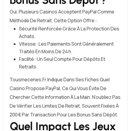
Bonus Sans Dépôt ?
Oui, Plusieurs Casinos Acceptent PayPal Comme
Méthode De Retrait. Cette Option Offre :
Sécurité Renforcée Grâce À La Protection Des
Achats.
Vitesse : Les Paiements Sont Généralement
Traités En Moins De 24 H.
Facilité : Un Seul Compte Pour Dépôts Et
Retraits.
Tousmecenes.Fr Indique Dans Ses Fiches Quel
Casino Propose PayPal, Ce Qui Vous Évite De
Chercher Cette Information À La Main. N’oubliez Pas
De Vérifier Les Limites De Retrait, Souvent Fixées À
200 € Par Transaction Pour Les Bonus Sans Dépôt.
Quel Impact Les Jeux