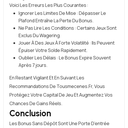
Voici Les Erreurs Les Plus Courantes :
Ignorer Les Limites De Mise : Dépasser Le
Plafond Entraîne La Perte Du Bonus.
Ne Pas Lire Les Conditions : Certains Jeux Sont
Exclus Du Wagering.
Jouer À Des Jeux À Forte Volatilité : Ils Peuvent
Épuiser Votre Solde Rapidement.
Oublier Les Délais : Le Bonus Expire Souvent
Après 7 Jours.
En Restant Vigilant Et En Suivant Les
Recommandations De Tousmecenes.Fr, Vous
Protégez Votre Capital De Jeu Et Augmentez Vos
Chances De Gains Réels.
Conclusion
Les Bonus Sans Dépôt Sont Une Porte D’entrée