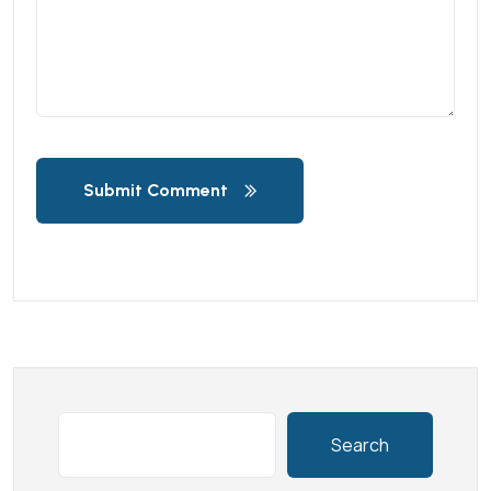
Submit Comment
Search