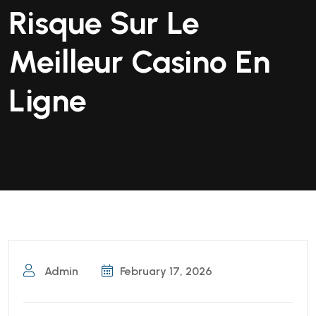
Risque Sur Le
Meilleur Casino En
Ligne
Admin
February 17, 2026