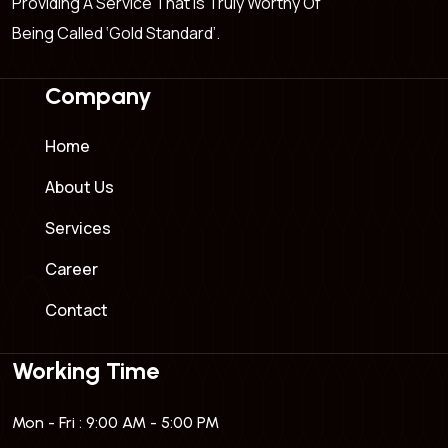
Providing A Service That Is Truly Worthy Of
Being Called ‘Gold Standard’.
Company
Home
About Us
Services
Career
Contact
Working Time
Mon - Fri : 9:00 AM - 5:00 PM