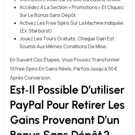
Accédez À La Section « Promotions » Et Cliquez
Sur Le Bonus Sans Dépôt.
Activez Les Free Spins Sur La Machine Indiquée
(ex. Starburst).
Jouez Les Tours Gratuits; Chaque Gain Est
Soumis Aux Mêmes Conditions De Mise.
En Suivant Ces Étapes, Vous Pouvez Transformer
10 Free Spins En Gains Réels, Parfois Jusqu’à 50 €
Après Conversion.
Est‑il Possible D’utiliser
PayPal Pour Retirer Les
Gains Provenant D’un