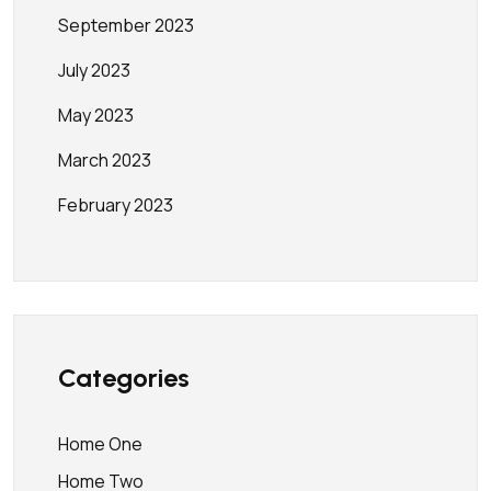
September 2023
July 2023
May 2023
March 2023
February 2023
Categories
Home One
Home Two