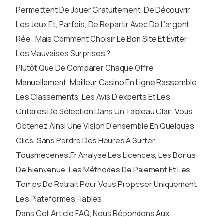
Permettent De Jouer Gratuitement, De Découvrir
Les Jeux Et, Parfois, De Repartir Avec De L’argent
Réel. Mais Comment Choisir Le Bon Site Et Éviter
Les Mauvaises Surprises ?
Plutôt Que De Comparer Chaque Offre
Manuellement,
Meilleur Casino En Ligne
Rassemble
Les Classements, Les Avis D’experts Et Les
Critères De Sélection Dans Un Tableau Clair. Vous
Obtenez Ainsi Une Vision D’ensemble En Quelques
Clics, Sans Perdre Des Heures À Surfer.
Tousmecenes.Fr Analyse Les Licences, Les Bonus
De Bienvenue, Les Méthodes De Paiement Et Les
Temps De Retrait Pour Vous Proposer Uniquement
Les Plateformes Fiables.
Dans Cet Article FAQ, Nous Répondons Aux