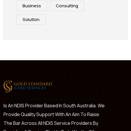
Business
Consulting
Solution
Is An NDIS Provider Based In South Australia. We
Provide Quality Support With An Aim To Raise
The Bar Across All NDIS Service Providers By