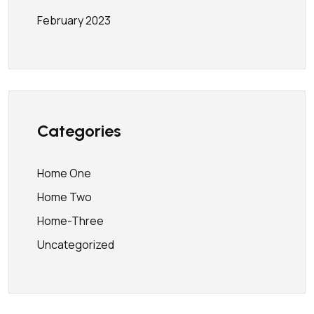
February 2023
Categories
Home One
Home Two
Home-Three
Uncategorized