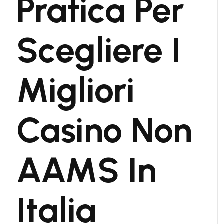
Pratica Per
Scegliere I
Migliori
Casino Non
AAMS In
Italia