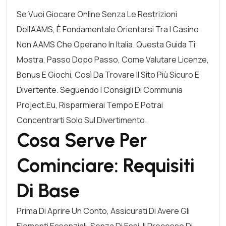
Se Vuoi Giocare Online Senza Le Restrizioni
Dell’AAMS, È Fondamentale Orientarsi Tra I Casino
Non AAMS Che Operano In Italia. Questa Guida Ti
Mostra, Passo Dopo Passo, Come Valutare Licenze,
Bonus E Giochi, Così Da Trovare Il Sito Più Sicuro E
Divertente. Seguendo I Consigli Di Communia
Project.Eu, Risparmierai Tempo E Potrai
Concentrarti Solo Sul Divertimento.
Cosa Serve Per
Cominciare: Requisiti
Di Base
Prima Di Aprire Un Conto, Assicurati Di Avere Gli