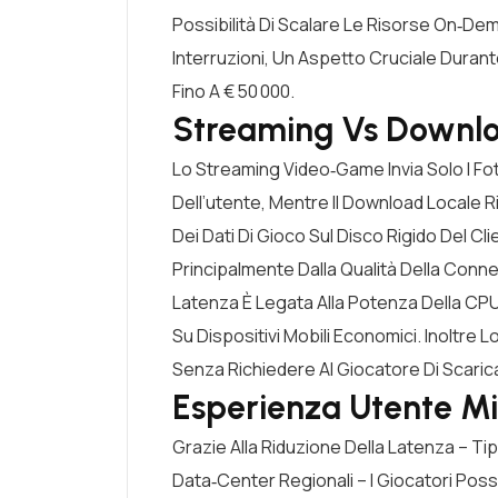
Possibilità Di Scalare Le Risorse On‑de
Interruzioni, Un Aspetto Cruciale Duran
Fino A € 50 000.
Streaming Vs Downlo
Lo Streaming Video‑game Invia Solo I Fo
Dell’utente, Mentre Il Download Locale Ri
Dei Dati Di Gioco Sul Disco Rigido Del C
Principalmente Dalla Qualità Della Conn
Latenza È Legata Alla Potenza Della CP
Su Dispositivi Mobili Economici. Inoltr
Senza Richiedere Al Giocatore Di Scari
Esperienza Utente Mi
Grazie Alla Riduzione Della Latenza – Ti
Data‑center Regionali – I Giocatori Pos