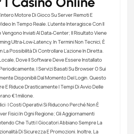
r I Casinò Online
L’intero Motore Di Gioco Su Server Remoti E
Video In Tempo Reale. L’utente Interagisce Con Il
Vengono Inviati Al Data‑center; Il Risultato Viene
ing Ultra‑low‑latency. In Termini Non Tecnici, È
a Possibilità Di Controllare L’azione In Diretta.
Locale, Dove Il Software Deve Essere Installato
 Periodicamente, I Servizi Basati Su Browser O Sui
mente Disponibili Dal Momento Del Login. Questo
re E Riduce Drasticamente I Tempi Di Avvio Delle
ano € 1 Milione.
ici: I Costi Operativi Si Riducono Perché Non È
er Fisici In Ogni Regione; Gli Aggiornamenti
ntendo Che Tutti I Giocatori Abbiano Sempre La
onalità Di Sicurezza E Promozioni. Inoltre, La