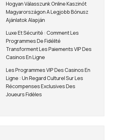
Hogyan Válasszunk Online Kaszinót
Magyarországon A Legjobb Bónusz
Ajánlatok Alapján
Luxe Et Sécurité : Comment Les
Programmes De Fidélité
Transforment Les Paiements VIP Des
Casinos En Ligne
Les Programmes VIP Des Casinos En
Ligne : Un Regard Culturel Sur Les
Récompenses Exclusives Des
Joueurs Fidèles