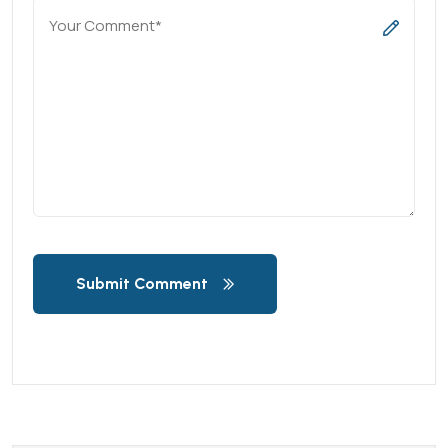
Submit Comment