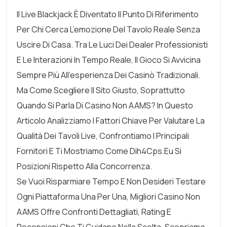
Il Live Blackjack È Diventato Il Punto Di Riferimento
Per Chi Cerca L’emozione Del Tavolo Reale Senza
Uscire Di Casa. Tra Le Luci Dei Dealer Professionisti
E Le Interazioni In Tempo Reale, Il Gioco Si Avvicina
Sempre Più All’esperienza Dei Casinò Tradizionali.
Ma Come Scegliere Il Sito Giusto, Soprattutto
Quando Si Parla Di Casino Non AAMS? In Questo
Articolo Analizziamo I Fattori Chiave Per Valutare La
Qualità Dei Tavoli Live, Confrontiamo I Principali
Fornitori E Ti Mostriamo Come Dih4Cps.Eu Si
Posizioni Rispetto Alla Concorrenza.
Se Vuoi Risparmiare Tempo E Non Desideri Testare
Ogni Piattaforma Una Per Una,
Migliori Casino Non
AAMS
Offre Confronti Dettagliati, Rating E