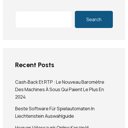
Search
Recent Posts
Cash‑back Et RTP : Le Nouveau Baromètre
Des Machines À Sous Qui Paient Le Plus En
2024
Beste Software Für Spielautomaten In
Liechtenstein Auswahlguide
Hogyan Válasszunk Online Kaszinót