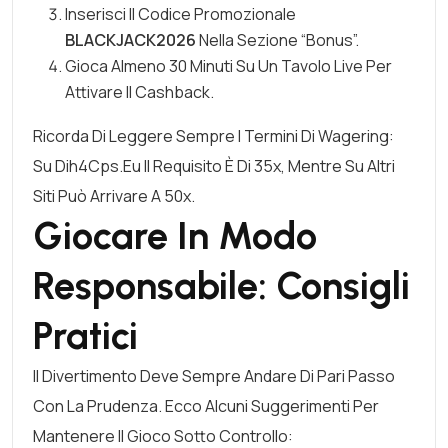
Inserisci Il Codice Promozionale
BLACKJACK2026
Nella Sezione “Bonus”.
Gioca Almeno 30 Minuti Su Un Tavolo Live Per
Attivare Il Cashback.
Ricorda Di Leggere Sempre I Termini Di Wagering:
Su Dih4Cps.Eu Il Requisito È Di 35x, Mentre Su Altri
Siti Può Arrivare A 50x.
Giocare In Modo
Responsabile: Consigli
Pratici
Il Divertimento Deve Sempre Andare Di Pari Passo
Con La Prudenza. Ecco Alcuni Suggerimenti Per
Mantenere Il Gioco Sotto Controllo: