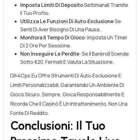
Imposta Limiti Di Deposito
Settimanali Tramite
Il Tuo Profilo.
Utilizza Le Funzioni Di Auto‑esclusione
Se
Senti Di Aver Bisogno Di Una Pausa.
Monitora Il Tempo Di Gioco
: Imposta Un Timer
Di 2 Ore Per Sessione.
Non Inseguire Le Perdite
: Se Il Bankroll Scende
Sotto €20, Fermati E Valuta La Situazione.
Dih4Cps.Eu Offre Strumenti Di Auto‑esclusione E
Limiti Personalizzabili, Garantendo Un Ambiente Di
Gioco Sicuro. Sempre, Gioca Responsabilmente E
Ricorda Che Il Casinò È Un Intrattenimento, Non Una
Fonte Di Reddito.
Conclusioni: Il Tuo