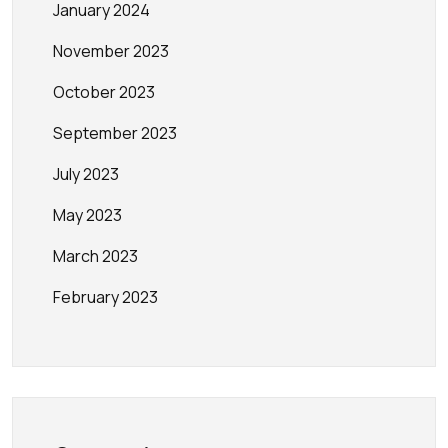
January 2024
November 2023
October 2023
September 2023
July 2023
May 2023
March 2023
February 2023