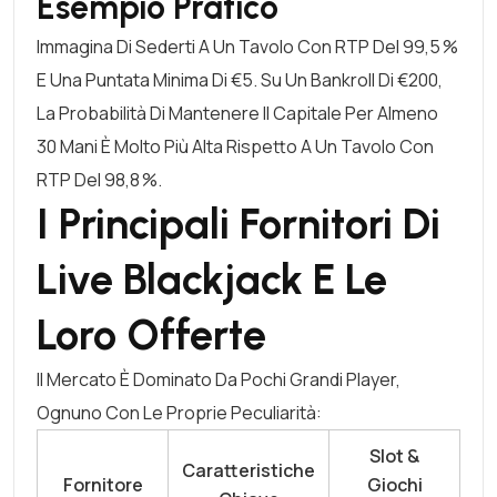
Esempio Pratico
Immagina Di Sederti A Un Tavolo Con RTP Del 99,5 %
E Una Puntata Minima Di €5. Su Un Bankroll Di €200,
La Probabilità Di Mantenere Il Capitale Per Almeno
30 Mani È Molto Più Alta Rispetto A Un Tavolo Con
RTP Del 98,8 %.
I Principali Fornitori Di
Live Blackjack E Le
Loro Offerte
Il Mercato È Dominato Da Pochi Grandi Player,
Ognuno Con Le Proprie Peculiarità:
Slot &
Caratteristiche
Fornitore
Giochi