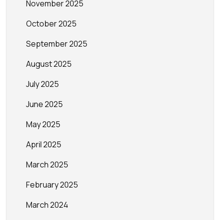
November 2025
October 2025
September 2025
August 2025
July 2025
June 2025
May 2025
April 2025
March 2025
February 2025
March 2024