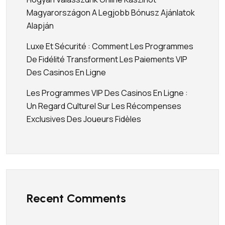
Magyarországon A Legjobb Bónusz Ajánlatok
Alapján
Luxe Et Sécurité : Comment Les Programmes
De Fidélité Transforment Les Paiements VIP
Des Casinos En Ligne
Les Programmes VIP Des Casinos En Ligne :
Un Regard Culturel Sur Les Récompenses
Exclusives Des Joueurs Fidèles
Recent Comments