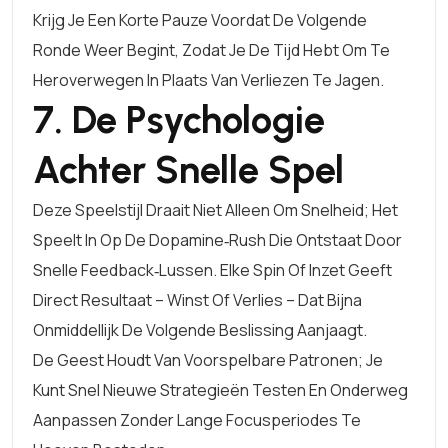
Krijg Je Een Korte Pauze Voordat De Volgende
Ronde Weer Begint, Zodat Je De Tijd Hebt Om Te
Heroverwegen In Plaats Van Verliezen Te Jagen.
7. De Psychologie
Achter Snelle Spel
Deze Speelstijl Draait Niet Alleen Om Snelheid; Het
Speelt In Op De Dopamine‑rush Die Ontstaat Door
Snelle Feedback‑lussen. Elke Spin Of Inzet Geeft
Direct Resultaat – Winst Of Verlies – Dat Bijna
Onmiddellijk De Volgende Beslissing Aanjaagt.
De Geest Houdt Van Voorspelbare Patronen; Je
Kunt Snel Nieuwe Strategieën Testen En Onderweg
Aanpassen Zonder Lange Focusperiodes Te