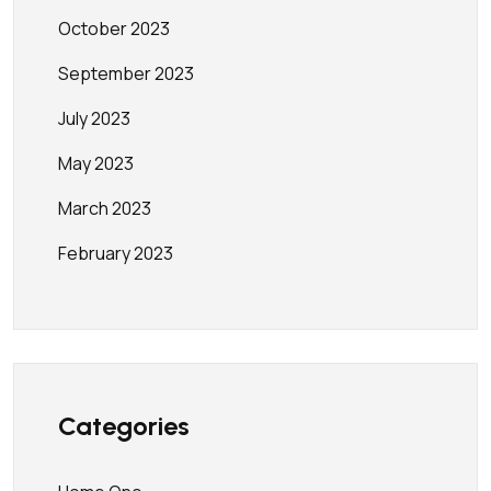
October 2023
September 2023
July 2023
May 2023
March 2023
February 2023
Categories