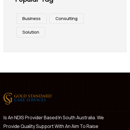
Business
Consulting
Solution
Is An NDIS Provider Based In South Australia. We
Provide Quality Support With An Aim To Raise