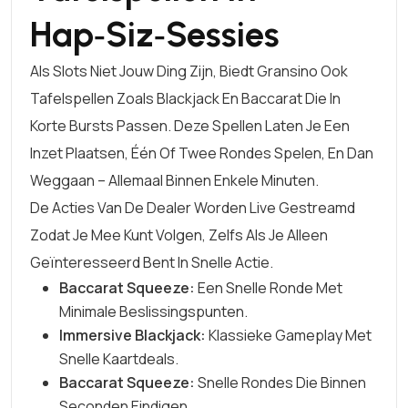
Hap‑Siz‑Sessies
Als Slots Niet Jouw Ding Zijn, Biedt Gransino Ook
Tafelspellen Zoals Blackjack En Baccarat Die In
Korte Bursts Passen. Deze Spellen Laten Je Een
Inzet Plaatsen, Één Of Twee Rondes Spelen, En Dan
Weggaan – Allemaal Binnen Enkele Minuten.
De Acties Van De Dealer Worden Live Gestreamd
Zodat Je Mee Kunt Volgen, Zelfs Als Je Alleen
Geïnteresseerd Bent In Snelle Actie.
Baccarat Squeeze:
Een Snelle Ronde Met
Minimale Beslissingspunten.
Immersive Blackjack:
Klassieke Gameplay Met
Snelle Kaartdeals.
Baccarat Squeeze:
Snelle Rondes Die Binnen
Seconden Eindigen.