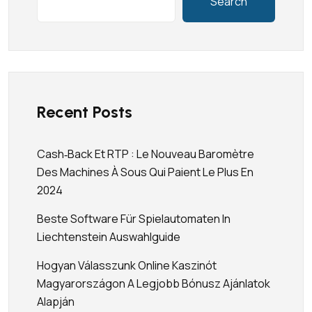
Search
Recent Posts
Cash‑back Et RTP : Le Nouveau Baromètre
Des Machines À Sous Qui Paient Le Plus En
2024
Beste Software Für Spielautomaten In
Liechtenstein Auswahlguide
Hogyan Válasszunk Online Kaszinót
Magyarországon A Legjobb Bónusz Ajánlatok
Alapján