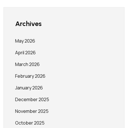
Archives
May 2026
April 2026
March 2026
February 2026
January 2026
December 2025
November 2025
October 2025