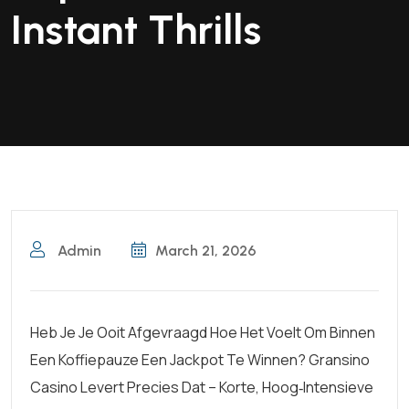
Instant Thrills
Admin
March 21, 2026
Heb Je Je Ooit Afgevraagd Hoe Het Voelt Om Binnen
Een Koffiepauze Een Jackpot Te Winnen? Gransino
Casino Levert Precies Dat – Korte, Hoog‑intensieve