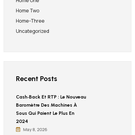
Home One
Home Two
Home-Three
Uncategorized
Recent Posts
Cash‑back Et RTP : Le Nouveau
Baromètre Des Machines À
Sous Qui Paient Le Plus En
2024
May 8, 2026