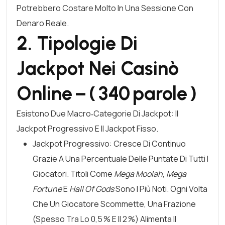
Potrebbero Costare Molto In Una Sessione Con
Denaro Reale.
2. Tipologie Di
Jackpot Nei Casinò
Online – ( 340 Parole )
Esistono Due Macro‑categorie Di Jackpot: Il
Jackpot Progressivo E Il Jackpot Fisso.
Jackpot Progressivo: Cresce Di Continuo
Grazie A Una Percentuale Delle Puntate Di Tutti I
Giocatori. Titoli Come
Mega Moolah
,
Mega
Fortune
E
Hall Of Gods
Sono I Più Noti. Ogni Volta
Che Un Giocatore Scommette, Una Frazione
(spesso Tra Lo 0,5 % E Il 2 %) Alimenta Il