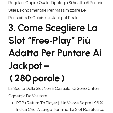
Regolari. Capire Quale Tipologia Si Adatta Al Proprio
Stile È Fondamentale Per Massimizzare Le
Possibilità Di Colpire Un Jackpot Reale.
3. Come Scegliere La
Slot “free‑play” Più
Adatta Per Puntare Ai
Jackpot –
( 280 Parole )
La Scelta Della Slot Non È Casuale; Ci Sono Criteri
Oggettivi Da Valutare.
RTP (Return To Player): Un Valore Sopra Il 96 %
Indica Che, A Lungo Termine, La Slot Restituisce