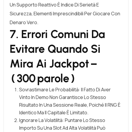
Un Supporto Reattivo È Indice Di Serietà E
Sicurezza, Elementi Imprescindibili Per Giocare Con
Denaro Vero.
7. Errori Comuni Da
Evitare Quando Si
Mira Ai Jackpot –
( 300 Parole )
Sovrastimare Le Probabilità: Il Fatto Di Aver
Vinto In Demo Non Garantisce Lo Stesso
Risultato In Una Sessione Reale, Poiché Il RNG È
Identico Ma Il Capitale È Limitato.
Ignorare La Volatilità: Puntare Lo Stesso
Importo Su Una Slot Ad Alta Volatilità Può