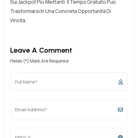
Sui Jackpot Più Allettanti: Il Tempo Gratuito Può
Trasformarsi In Una Concreta Opportunità Di
Vincita.
Leave A Comment
Fields (*) Mark Are Required