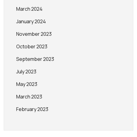
March 2024
January 2024
November 2023
October 2023
September 2023
July 2023
May 2023
March 2023
February 2023