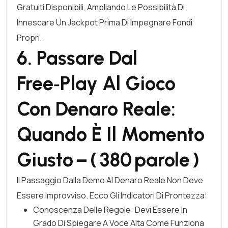
Gratuiti Disponibili, Ampliando Le Possibilità Di
Innescare Un Jackpot Prima Di Impegnare Fondi
Propri.
6. Passare Dal
Free‑play Al Gioco
Con Denaro Reale:
Quando È Il Momento
Giusto – ( 380 Parole )
Il Passaggio Dalla Demo Al Denaro Reale Non Deve
Essere Improvviso. Ecco Gli Indicatori Di Prontezza:
Conoscenza Delle Regole: Devi Essere In
Grado Di Spiegare A Voce Alta Come Funziona