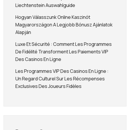
Liechtenstein Auswahlguide
Hogyan Válasszunk Online Kaszinót
Magyarországon A Legjobb Bónusz Ajánlatok
Alapján
Luxe Et Sécurité : Comment Les Programmes
De Fidélité Transforment Les Paiements VIP
Des Casinos En Ligne
Les Programmes VIP Des Casinos En Ligne :
Un Regard Culturel Sur Les Récompenses
Exclusives Des Joueurs Fidèles