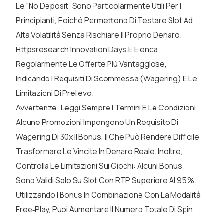
Le “no Deposit” Sono Particolarmente Utili Per I
Principianti, Poiché Permettono Di Testare Slot Ad
Alta Volatilità Senza Rischiare Il Proprio Denaro.
Httpsresearch Innovation Days.E Elenca
Regolarmente Le Offerte Più Vantaggiose,
Indicando I Requisiti Di Scommessa (wagering) E Le
Limitazioni Di Prelievo.
Avvertenze: Leggi Sempre I Termini E Le Condizioni.
Alcune Promozioni Impongono Un Requisito Di
Wagering Di 30x Il Bonus, Il Che Può Rendere Difficile
Trasformare Le Vincite In Denaro Reale. Inoltre,
Controlla Le Limitazioni Sui Giochi: Alcuni Bonus
Sono Validi Solo Su Slot Con RTP Superiore Al 95 %.
Utilizzando I Bonus In Combinazione Con La Modalità
Free‑play, Puoi Aumentare Il Numero Totale Di Spin