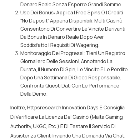
Denaro Reale Senza Esporre Grandi Somme.
Uso Dei Bonus: Applica I Free Spins O I Crediti
“no Deposit” Appena Disponibili. Molti Casinò
Consentono Di Convertire Le Vincite Derivanti
Da Bonus In Denaro Reale Dopo Aver
Soddisfatto I Requisiti Di Wagering.
Monitoraggio Dei Progressi: Tieni Un Registro
Giornaliero Delle Sessioni, Annotando La
Durata, Il Numero Di Spin, Le Vincite E Le Perdite.
Dopo Una Settimana Di Gioco Responsabile,
Confronta Questi Dati Con Le Performance
Della Demo.
Inoltre, Httpsresearch Innovation Days.E Consiglia
Di Verificare La Licenza Del Casinò (Malta Gaming
Authority, UKGC, Etc.) E Di Testare Il Servizio Di
Assistenza Clienti Inviando Una Domanda Via Chat.