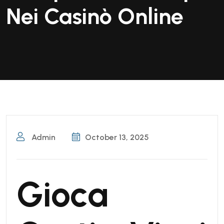
Nei Casinò Online
Admin
October 13, 2025
Gioca