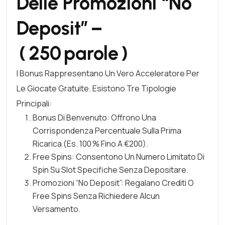
Delle Promozioni “no
Deposit” –
( 250 Parole )
I Bonus Rappresentano Un Vero Acceleratore Per
Le Giocate Gratuite. Esistono Tre Tipologie
Principali:
Bonus Di Benvenuto: Offrono Una
Corrispondenza Percentuale Sulla Prima
Ricarica (es. 100 % Fino A €200).
Free Spins: Consentono Un Numero Limitato Di
Spin Su Slot Specifiche Senza Depositare.
Promozioni “no Deposit”: Regalano Crediti O
Free Spins Senza Richiedere Alcun
Versamento.