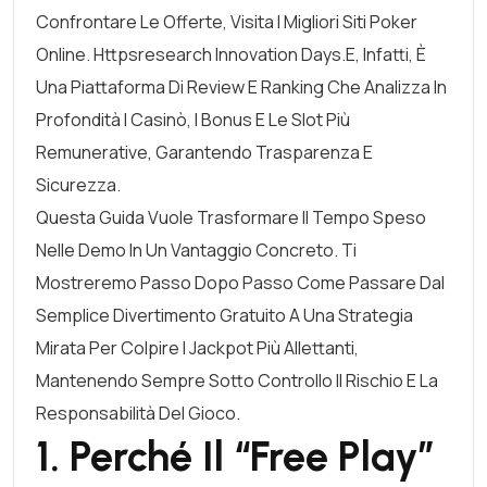
Confrontare Le Offerte, Visita I
Migliori Siti Poker
Online
. Httpsresearch Innovation Days.E, Infatti, È
Una Piattaforma Di Review E Ranking Che Analizza In
Profondità I Casinò, I Bonus E Le Slot Più
Remunerative, Garantendo Trasparenza E
Sicurezza.
Questa Guida Vuole Trasformare Il Tempo Speso
Nelle Demo In Un Vantaggio Concreto. Ti
Mostreremo Passo Dopo Passo Come Passare Dal
Semplice Divertimento Gratuito A Una Strategia
Mirata Per Colpire I Jackpot Più Allettanti,
Mantenendo Sempre Sotto Controllo Il Rischio E La
Responsabilità Del Gioco.
1. Perché Il “Free Play”