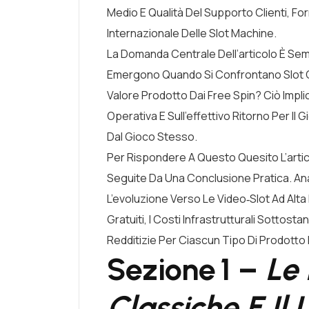
Medio E Qualità Del Supporto Clienti,
Internazionale Delle Slot Machine.
La Domanda Centrale Dell’articolo È Sem
Emergono Quando Si Confrontano Slot C
Valore Prodotto Dai Free Spin? Ciò Implic
Operativa E Sull’effettivo Ritorno Per Il
Dal Gioco Stesso.
Per Rispondere A Questo Quesito L’artic
Seguite Da Una Conclusione Pratica. Ana
L’evoluzione Verso Le Video‑slot Ad Alta 
Gratuiti, I Costi Infrastrutturali Sottosta
Redditizie Per Ciascun Tipo Di Prodotto D
Sezione 1 –
Le 
Classiche E Il 