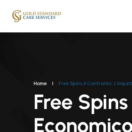
Home
|
Free Spins A Confronto: L’impatt
Free Spins
Economico 