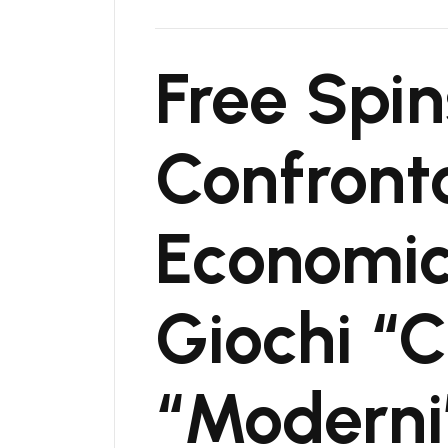
Free Spin
Confronto
Economic
Giochi “c
“moderni