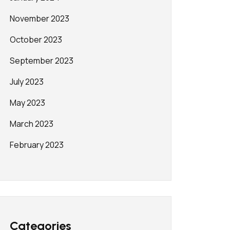
November 2023
October 2023
September 2023
July 2023
May 2023
March 2023
February 2023
Categories