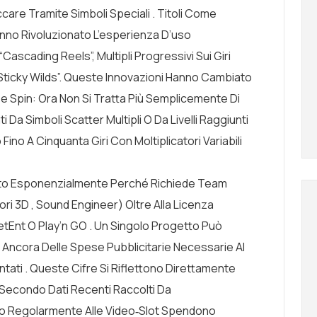
care Tramite Simboli Speciali . Titoli Come
nno Rivoluzionato L’esperienza D’uso
ascading Reels”, Multipli Progressivi Sui Giri
 “sticky Wilds”. Queste Innovazioni Hanno Cambiato
e Spin: Ora Non Si Tratta Più Semplicemente Di
i Da Simboli Scatter Multipli O Da Livelli Raggiunti
no A Cinquanta Giri Con Moltiplicatori Variabili
iuto Esponenzialmente Perché Richiede Team
tori 3D , Sound Engineer) Oltre Alla Licenza
Ent O Play’n GO . Un Singolo Progetto Può
 Ancora Delle Spese Pubblicitarie Necessarie Al
tati . Queste Cifre Si Riflettono Direttamente
Secondo Dati Recenti Raccolti Da
ano Regolarmente Alle Video‑slot Spendono