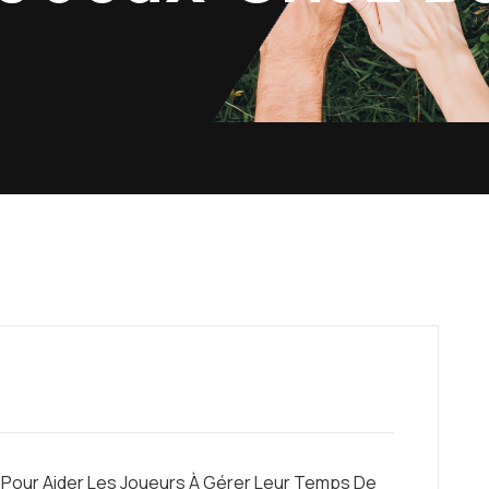
s Pour Aider Les Joueurs À Gérer Leur Temps De