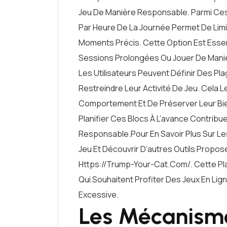
Jeu De Manière Responsable. Parmi Ces 
Par Heure De La Journée Permet De Limi
Moments Précis. Cette Option Est Essent
Sessions Prolongées Ou Jouer De Manièr
Les Utilisateurs Peuvent Définir Des Pla
Restreindre Leur Activité De Jeu. Cela 
Comportement Et De Préserver Leur Bien-
Planifier Ces Blocs À L’avance Contribue
Responsable.Pour En Savoir Plus Sur L
Jeu Et Découvrir D’autres Outils Propos
Https://trump-Your-Cat.com/
. Cette P
Qui Souhaitent Profiter Des Jeux En Lign
Excessive.
Les Mécanisme