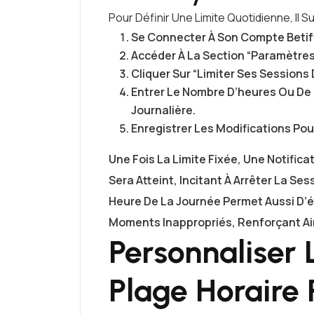
Pour Définir Une Limite Quotidienne, Il S
Se Connecter À Son Compte Betif
Accéder À La Section “Paramètres
Cliquer Sur “Limiter Ses Sessions 
Entrer Le Nombre D’heures Ou De 
Journalière.
Enregistrer Les Modifications Pour
Une Fois La Limite Fixée, Une Notific
Sera Atteint, Incitant À Arrêter La Se
Heure De La Journée Permet Aussi D’é
Moments Inappropriés, Renforçant Ain
Personnaliser 
Plage Horaire