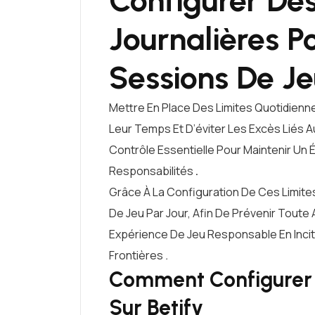
Configurer Des
Journalières P
Sessions De J
Mettre En Place Des Limites Quotidienn
Leur Temps Et D’éviter Les Excès Liés A
Contrôle Essentielle Pour Maintenir Un É
Responsabilités
.
Grâce À La Configuration De Ces Limites
De Jeu Par Jour, Afin De Prévenir Toute 
Expérience De Jeu Responsable En Incit
Frontières
.
Comment Configurer D
Sur Betify