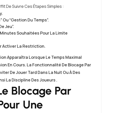
uffit De Suivre Ces Étapes Simples :
y.
” Ou “Gestion Du Temps”.
De Jeu”.
Minutes Souhaitées Pour La Limite
 Activer La Restriction.
ation Apparaîtra Lorsque Le Temps Maximal
ssion En Cours. La Fonctionnalité De Blocage Par
viter De Jouer Tard Dans La Nuit Ou À Des
si La Discipline Des Joueurs
.
Le Blocage Par
 Pour Une