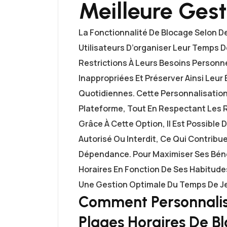
Meilleure Ges
La Fonctionnalité De Blocage Selon D
Utilisateurs D’organiser Leur Temps D
Restrictions À Leurs Besoins Personne
Inappropriées Et Préserver Ainsi Leur É
Quotidiennes.
Cette Personnalisation
Plateforme, Tout En Respectant Les
Grâce À Cette Option, Il Est Possible 
Autorisé Ou Interdit, Ce Qui Contribu
Dépendance. Pour Maximiser Ses Bénéf
Horaires En Fonction De Ses Habitudes
Une Gestion Optimale Du Temps De J
Comment Personnalis
Plages Horaires De B