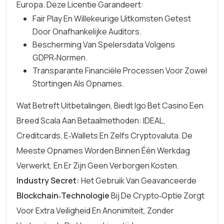
Europa. Deze Licentie Garandeert:
Fair Play En Willekeurige Uitkomsten Getest
Door Onafhankelijke Auditors.
Bescherming Van Spelersdata Volgens
GDPR‑normen.
Transparante Financiële Processen Voor Zowel
Stortingen Als Opnames.
Wat Betreft Uitbetalingen, Biedt Igo Bet Casino Een
Breed Scala Aan Betaalmethoden: IDEAL,
Creditcards, E‑wallets En Zelfs Cryptovaluta. De
Meeste Opnames Worden Binnen Één Werkdag
Verwerkt, En Er Zijn Geen Verborgen Kosten.
Industry Secret:
Het Gebruik Van Geavanceerde
Blockchain‑technologie
Bij De Crypto‑optie Zorgt
Voor Extra Veiligheid En Anonimiteit, Zonder