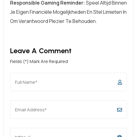
Responsible Gaming Reminder:
Speel Altijd Binnen
Je Eigen Financiële Mogelijkheden En Stel Limieten In
Om Verantwoord Plezier Te Behouden.
Leave A Comment
Fields (*) Mark Are Required