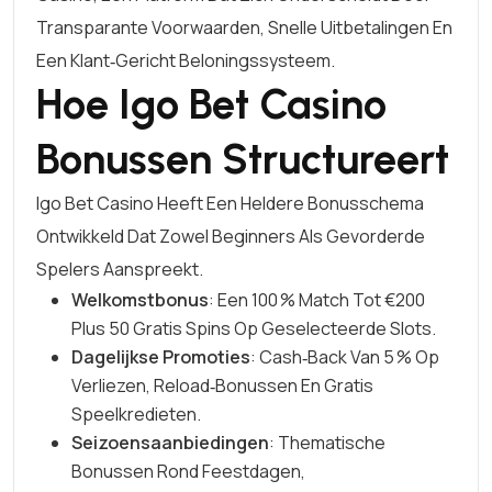
Transparante Voorwaarden, Snelle Uitbetalingen En
Een Klant‑gericht Beloningssysteem.
Hoe Igo Bet Casino
Bonussen Structureert
Igo Bet Casino Heeft Een Heldere Bonusschema
Ontwikkeld Dat Zowel Beginners Als Gevorderde
Spelers Aanspreekt.
Welkomstbonus
: Een 100 % Match Tot €200
Plus 50 Gratis Spins Op Geselecteerde Slots.
Dagelijkse Promoties
: Cash‑back Van 5 % Op
Verliezen, Reload‑bonussen En Gratis
Speelkredieten.
Seizoensaanbiedingen
: Thematische
Bonussen Rond Feestdagen,