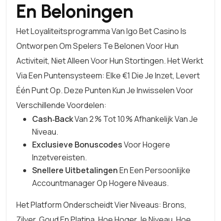
En Beloningen
Het Loyaliteitsprogramma Van Igo Bet Casino Is
Ontworpen Om Spelers Te Belonen Voor Hun
Activiteit, Niet Alleen Voor Hun Stortingen. Het Werkt
Via Een Puntensysteem: Elke €1 Die Je Inzet, Levert
Één Punt Op. Deze Punten Kun Je Inwisselen Voor
Verschillende Voordelen:
Cash‑back
Van 2 % Tot 10 % Afhankelijk Van Je
Niveau.
Exclusieve Bonuscodes
Voor Hogere
Inzetvereisten.
Snellere Uitbetalingen
En Een Persoonlijke
Accountmanager Op Hogere Niveaus.
Het Platform Onderscheidt Vier Niveaus: Brons,
Zilver, Goud En Platina. Hoe Hoger Je Niveau, Hoe