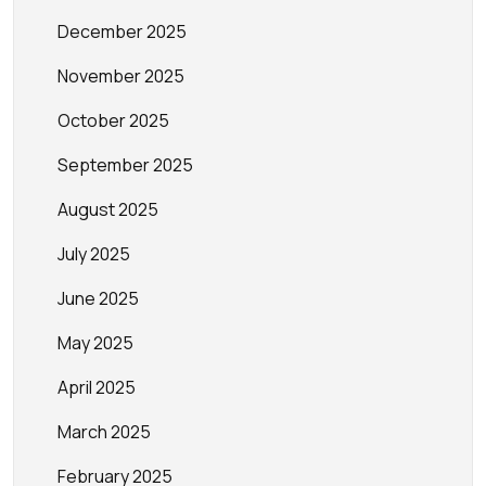
December 2025
November 2025
October 2025
September 2025
August 2025
July 2025
June 2025
May 2025
April 2025
March 2025
February 2025