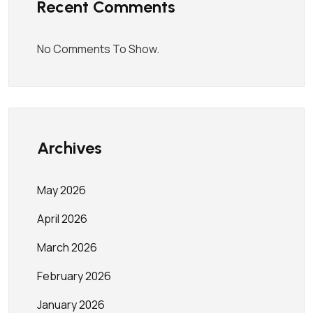
Recent Comments
No Comments To Show.
Archives
May 2026
April 2026
March 2026
February 2026
January 2026