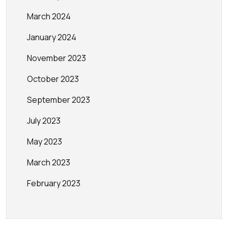
March 2024
January 2024
November 2023
October 2023
September 2023
July 2023
May 2023
March 2023
February 2023