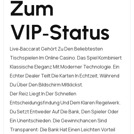
Zum
VIP‑Status
Live‑Baccarat Gehört Zu Den Beliebtesten
Tischspielen Im Online Casino. Das Spiel Kombiniert
Klassische Eleganz Mit Moderner Technologie. Ein
Echter Dealer Teilt Die Karten In Echtzeit, Während
Du Über Den Bildschirm Mitklickst.
Der Reiz Liegt In Der Schnellen
Entscheidungsfindung Und Dem Klaren Regelwerk.
Du Setzt Entweder Auf Die Bank, Den Spieler Oder
Ein Unentschieden. Die Gewinnchancen Sind
Transparent: Die Bank Hat Einen Leichten Vorteil