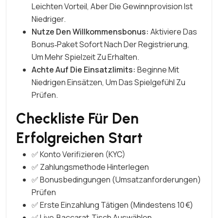
Leichten Vorteil, Aber Die Gewinnprovision Ist
Niedriger.
Nutze Den Willkommensbonus:
Aktiviere Das
Bonus‑Paket Sofort Nach Der Registrierung,
Um Mehr Spielzeit Zu Erhalten.
Achte Auf Die Einsatzlimits:
Beginne Mit
Niedrigen Einsätzen, Um Das Spielgefühl Zu
Prüfen.
Checkliste Für Den
Erfolgreichen Start
✅ Konto Verifizieren (KYC)
✅ Zahlungsmethode Hinterlegen
✅ Bonusbedingungen (Umsatzanforderungen)
Prüfen
✅ Erste Einzahlung Tätigen (mindestens 10 €)
✅ Live‑Baccarat‑Tisch Auswählen