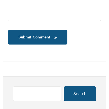
Submit Comment
Search