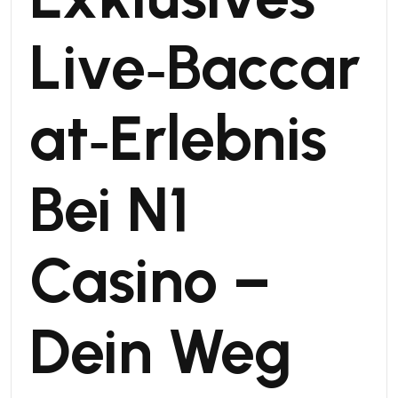
Live‑Baccar
At‑Erlebnis
Bei N1
Casino –
Dein Weg