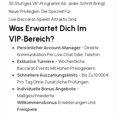
30‑stufiges VIP‑Programm Ab. Jeder Schritt Bringt
Neue Privilegien, Die Speziell Für
Live‑Baccarat‑Spieler Attraktiv Sind.
Was Erwartet Dich Im
VIP‑Bereich?
Persönlicher Account‑Manager
– Direkte
Kommunikation Per Live‑Chat Oder Telefon.
Exklusive Turniere
– Wöchentliche
Baccarat‑Events Mit Hohen Preisgeldern.
Schnellere Auszahlungslimits
– Bis Zu 10 000 €
Pro Tag Ohne Zusätzliche Prüfungen.
Individuelle Bonus‑Angebote
–
Maßgeschneiderte
Willkommensbonus
‑Erweiterungen Und
Freispiele
.