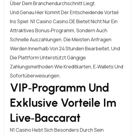
Über Dem Branchendurchschnitt Liegt.
Und Genau Hier Kommt Der Entscheidende Vorteil
Ins Spiel:
N1 Casino Casino DE
Bietet Nicht Nur Ein
Attraktives Bonus‑Programm, Sondern Auch
Schnelle Auszahlungen. Die Meisten Anfragen
Werden Innerhalb Von 24 Stunden Bearbeitet, Und
Die Plattform Unterstützt Gängige
Zahlungsmethoden Wie Kreditkarten, E‑Wallets Und
Sofortüberweisungen.
VIP‑Programm Und
Exklusive Vorteile Im
Live‑Baccarat
N1 Casino Hebt Sich Besonders Durch Sein