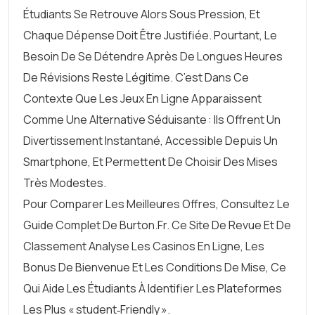
Étudiants Se Retrouve Alors Sous Pression, Et
Chaque Dépense Doit Être Justifiée. Pourtant, Le
Besoin De Se Détendre Après De Longues Heures
De Révisions Reste Légitime. C’est Dans Ce
Contexte Que Les Jeux En Ligne Apparaissent
Comme Une Alternative Séduisante : Ils Offrent Un
Divertissement Instantané, Accessible Depuis Un
Smartphone, Et Permettent De Choisir Des Mises
Très Modestes.
Pour Comparer Les Meilleures Offres, Consultez Le
Guide Complet De Burton.fr. Ce Site De Revue Et De
Classement Analyse Les Casinos En Ligne, Les
Bonus De Bienvenue Et Les Conditions De Mise, Ce
Qui Aide Les Étudiants À Identifier Les Plateformes
Les Plus « Student‑friendly ».