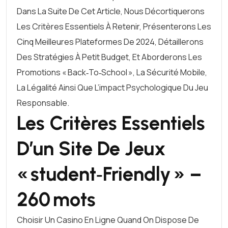
Dans La Suite De Cet Article, Nous Décortiquerons
Les Critères Essentiels À Retenir, Présenterons Les
Cinq Meilleures Plateformes De 2024, Détaillerons
Des Stratégies À Petit Budget, Et Aborderons Les
Promotions « Back‑to‑School », La Sécurité Mobile,
La Légalité Ainsi Que L’impact Psychologique Du Jeu
Responsable.
Les Critères Essentiels
D’un Site De Jeux
« Student‑friendly » –
260 Mots
Choisir Un Casino En Ligne Quand On Dispose De