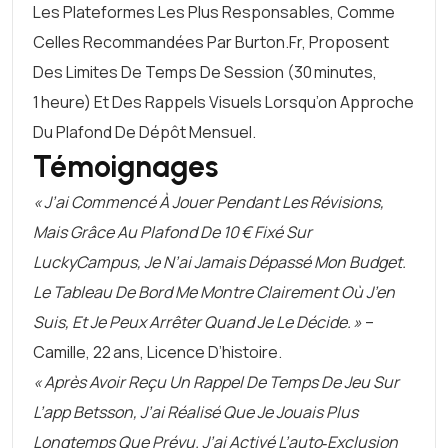
Les Plateformes Les Plus Responsables, Comme
Celles Recommandées Par Burton.Fr, Proposent
Des Limites De Temps De Session (30 Minutes,
1 Heure) Et Des Rappels Visuels Lorsqu’on Approche
Du Plafond De Dépôt Mensuel.
Témoignages
« J’ai Commencé À Jouer Pendant Les Révisions,
Mais Grâce Au Plafond De 10 € Fixé Sur
LuckyCampus, Je N’ai Jamais Dépassé Mon Budget.
Le Tableau De Bord Me Montre Clairement Où J’en
Suis, Et Je Peux Arrêter Quand Je Le Décide. »
–
Camille, 22 Ans, Licence D’histoire.
« Après Avoir Reçu Un Rappel De Temps De Jeu Sur
L’app Betsson, J’ai Réalisé Que Je Jouais Plus
Longtemps Que Prévu. J’ai Activé L’auto‑exclusion