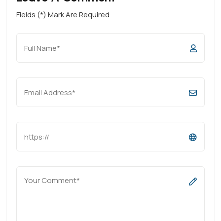
Fields (*) Mark Are Required