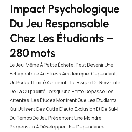
Impact Psychologique
Du Jeu Responsable
Chez Les Étudiants –
280 Mots
Le Jeu, Même À Petite Échelle, Peut Devenir Une
Échappatoire Au Stress Académique. Cependant,
Un Budget Limité Augmente Le Risque De Ressentir
De La Culpabilité Lorsqu’une Perte Dépasse Les
Attentes. Les Études Montrent Que Les Étudiants
Qui Utilisent Des Outils D’auto‑exclusion Et De Suivi
Du Temps De Jeu Présentent Une Moindre
Propension À Développer Une Dépendance.