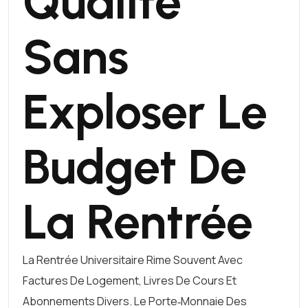
Qualité
Sans
Exploser Le
Budget De
La Rentrée
La Rentrée Universitaire Rime Souvent Avec
Factures De Logement, Livres De Cours Et
Abonnements Divers. Le Porte‑monnaie Des