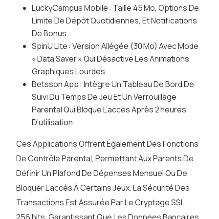
LuckyCampus Mobile : Taille 45 Mo, Options De
Limite De Dépôt Quotidiennes, Et Notifications
De Bonus.
SpinU Lite : Version Allégée (30 Mo) Avec Mode
« Data Saver » Qui Désactive Les Animations
Graphiques Lourdes.
Betsson App : Intègre Un Tableau De Bord De
Suivi Du Temps De Jeu Et Un Verrouillage
Parental Qui Bloque L’accès Après 2 Heures
D’utilisation.
Ces Applications Offrent Également Des Fonctions
De Contrôle Parental, Permettant Aux Parents De
Définir Un Plafond De Dépenses Mensuel Ou De
Bloquer L’accès À Certains Jeux. La Sécurité Des
Transactions Est Assurée Par Le Cryptage SSL
256 Bits, Garantissant Que Les Données Bancaires