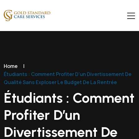
Home
|
Étudiants : Comment Profiter D’un Divertissement De
Qualité Sans Exploser Le Budget De La Rentrée
Étudiants : Comment
Profiter D’un
Divertissement De