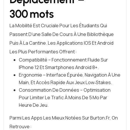
300 Mots
La Mobilité Est Cruciale Pour Les Étudiants Qui
Passent D’une Salle De Cours À Une Bibliothèque
Puis À La Cantine. Les Applications IOS Et Android
Les Plus Performantes Offrent :
Compatibilité – Fonctionnement Fluide Sur
IPhone 12 Et Smartphones Android 8+.
Ergonomie – Interface Épurée, Navigation À Une
Main, Et Accès Rapide Aux Jeux Low‑stakes.
Consommation De Données – Optimisation
Pour Limiter Le Trafic À Moins De 5 Mo Par
Heure De Jeu.
Parmi Les Apps Les Mieux Notées Sur Burton.Fr, On
Retrouve :