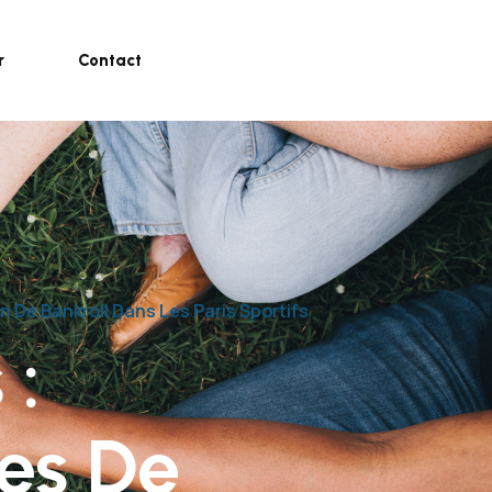
r
Contact
De Bankroll Dans Les Paris Sportifs
 :
es De