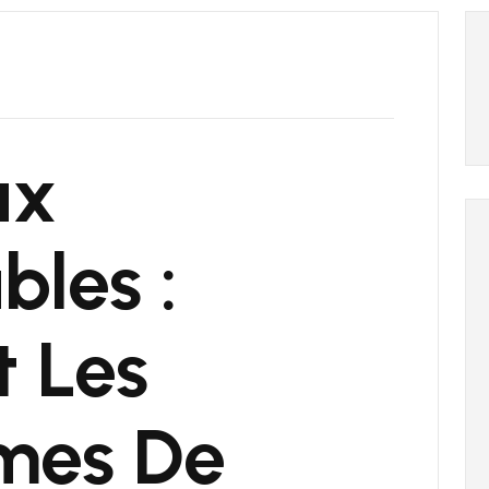
ux
bles :
 Les
mes De