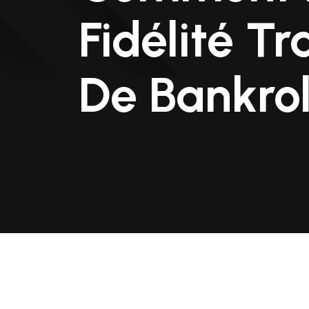
Fidélité T
De Bankrol