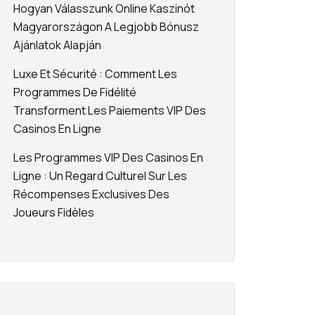
Hogyan Válasszunk Online Kaszinót
Magyarországon A Legjobb Bónusz
Ajánlatok Alapján
Luxe Et Sécurité : Comment Les
Programmes De Fidélité
Transforment Les Paiements VIP Des
Casinos En Ligne
Les Programmes VIP Des Casinos En
Ligne : Un Regard Culturel Sur Les
Récompenses Exclusives Des
Joueurs Fidèles