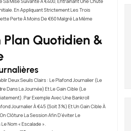
é Sa Mise Suivante À €400, Entraînant Une Chute
nitiale. En Appliquant Strictement Les Trois
r Cette Perte À Moins De €60 Malgré La Même
 Plan Quotidien &
e
urnalières
blir Deux Seuils Clairs : Le Plafond Journalier (le
e Dans La Journée) Et Le Gain Cible (le
iatement). Par Exemple Avec Une Bankroll
ond Journalier À €45 (soit 3 %) Et Un Gain Cible À
 On Clôture La Session Afin D’éviter Le
Le Nom « Escalade ».