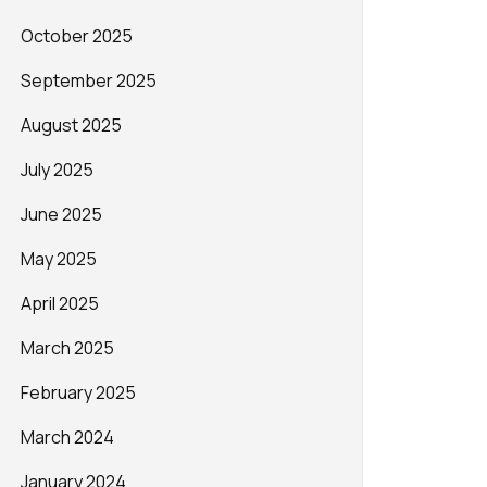
October 2025
September 2025
August 2025
July 2025
June 2025
May 2025
April 2025
March 2025
February 2025
March 2024
January 2024