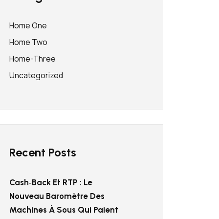
Home One
Home Two
Home-Three
Uncategorized
Recent Posts
Cash‑back Et RTP : Le
Nouveau Baromètre Des
Machines À Sous Qui Paient