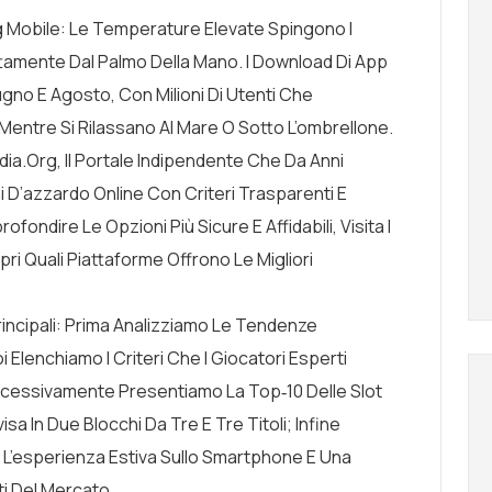
ng Mobile: Le Temperature Elevate Spingono I
tamente Dal Palmo Della Mano. I Download Di App
gno E Agosto, Con Milioni Di Utenti Che
Mentre Si Rilassano Al Mare O Sotto L’ombrellone.
.Org, Il Portale Indipendente Che Da Anni
i D’azzardo Online Con Criteri Trasparenti E
ofondire Le Opzioni Più Sicure E Affidabili, Visita I
ri Quali Piattaforme Offrono Le Migliori
 Principali: Prima Analizziamo Le Tendenze
i Elenchiamo I Criteri Che I Giocatori Esperti
ccessivamente Presentiamo La Top‑10 Delle Slot
sa In Due Blocchi Da Tre E Tre Titoli; Infine
e L’esperienza Estiva Sullo Smartphone E Una
i Del Mercato.