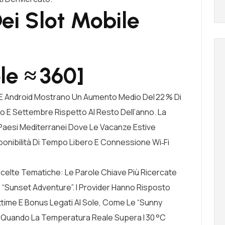
ei Slot Mobile
e ≈ 360]
IOS E Android Mostrano Un Aumento Medio Del 22 % Di
o E Settembre Rispetto Al Resto Dell’anno. La
 Paesi Mediterranei Dove Le Vacanze Estive
onibilità Di Tempo Libero E Connessione Wi‑Fi
elte Tematiche: Le Parole Chiave Più Ricercate
 E “sunset Adventure”. I Provider Hanno Risposto
ttime E Bonus Legati Al Sole, Come Le “Sunny
a Quando La Temperatura Reale Supera I 30 °C