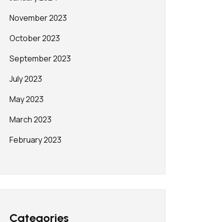
November 2023
October 2023
September 2023
July 2023
May 2023
March 2023
February 2023
Categories