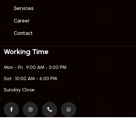
Services
Career
Contact
Working Time
Mon - Fri : 9:00 AM - 5:00 PM
Sat : 10:00 AM - 6:00 PM
Sunday Close