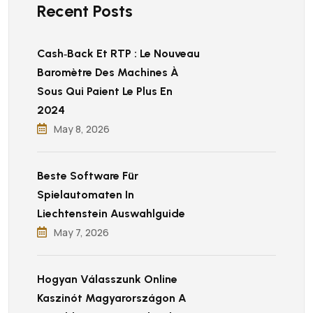
Recent Posts
Cash‑back Et RTP : Le Nouveau
Baromètre Des Machines À
Sous Qui Paient Le Plus En
2024
May 8, 2026
Beste Software Für
Spielautomaten In
Liechtenstein Auswahlguide
May 7, 2026
Hogyan Válasszunk Online
Kaszinót Magyarországon A