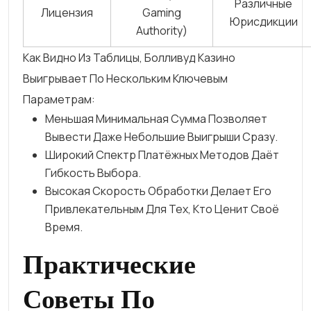
Различные
Лицензия
Gaming
Юрисдикции
Authority)
Как Видно Из Таблицы, Болливуд Казино
Выигрывает По Нескольким Ключевым
Параметрам:
Меньшая Минимальная Сумма Позволяет
Вывести Даже Небольшие Выигрыши Сразу.
Широкий Спектр Платёжных Методов Даёт
Гибкость Выбора.
Высокая Скорость Обработки Делает Его
Привлекательным Для Тех, Кто Ценит Своё
Время.
Практические
Советы По