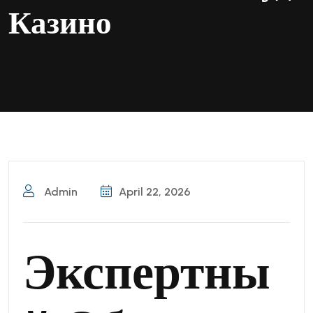
Казино
Admin
April 22, 2026
Экспертны