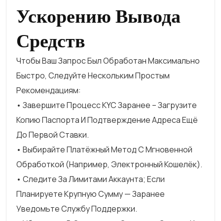
Ускорению Вывода
Средств
Чтобы Ваш Запрос Был Обработан Максимально
Быстро, Следуйте Нескольким Простым
Рекомендациям:
• Завершите Процесс KYC Заранее – Загрузите
Копию Паспорта И Подтверждение Адреса Ещё
До Первой Ставки.
• Выбирайте Платёжный Метод С Мгновенной
Обработкой (например, Электронный Кошелёк).
• Следите За Лимитами Аккаунта; Если
Планируете Крупную Сумму — Заранее
Уведомьте Службу Поддержки.