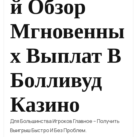
Й Обзор
Мгновенны
Х Выплат В
Болливуд
Казино
Для Большинства Игроков Главное – Получить
Выигрыш Быстро И Без Проблем.