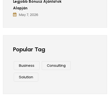
Legjobb Bónusz Ajánlatok
Alapján
May 7, 2026
Popular Tag
Business
Consulting
Solution