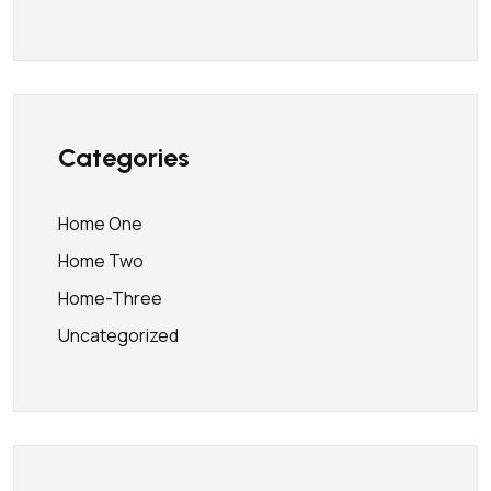
Categories
Home One
Home Two
Home-Three
Uncategorized