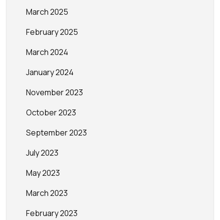
March 2025
February 2025
March 2024
January 2024
November 2023
October 2023
September 2023
July 2023
May 2023
March 2023
February 2023